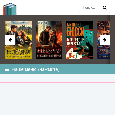
BOOK
PLANETA
.COM
Наше меню (нажмите)