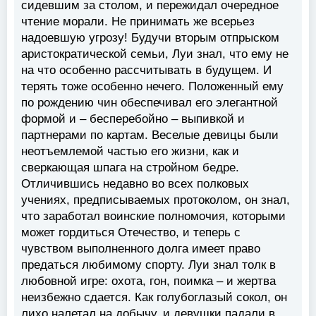
сидевшим за столом, и пережидал очередное
чтение морали. Не принимать же всерьез
надоевшую угрозу! Будучи вторым отпрыском
аристократической семьи, Луи знал, что ему не
на что особенно рассчитывать в будущем. И
терять тоже особенно нечего. Положенный ему
по рождению чин обеспечивал его элегантной
формой и – бесперебойно – выпивкой и
партнерами по картам. Веселые девицы были
неотъемлемой частью его жизни, как и
сверкающая шпага на стройном бедре.
Отличившись недавно во всех полковых
учениях, предписываемых протоколом, он знал,
что заработал воинские полномочия, которыми
может гордиться Отечество, и теперь с
чувством выполненного долга имеет право
предаться любимому спорту. Луи знал толк в
любовной игре: охота, гон, поимка – и жертва
неизбежно сдается. Как голубоглазый сокол, он
лихо налетал на добычу, и девушки падали в