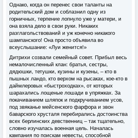
Однако, когда он перенес свои таланты на
родительский дом и соблазнил одну из
горничных, терпение лопнуло уже у матери, и
она взяла дело в свои руки. Никаких
разглагольствований и уж конечно никакого
шампанского! Она просто объявила во
всеуслышание: «Луи женится!»
Дитрихи созвали семейный совет. Прибыл весь
немалочисленный клан: братья, сестры,
дядюшки, тетушки, кузины и кузены, – кто в
пышных ландо, кто верхом на рысаках, кое-кто в
даймлеровых «быстроходках», от которых
шарахались лощеные лошади в упряжках. За
покачиванием шляпок и подкручиванием усов,
под звяканье мейсенского фарфора и звон
баварского хрусталя перебирались достоинства
всех берлинских девственниц – так тщательно,
словно изучалась военная цель. Началась
кампания по поискам невесты, способной