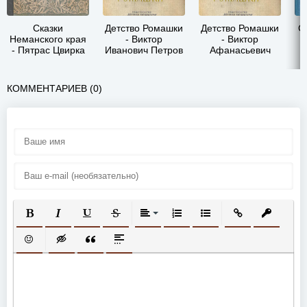
Сказки
Детство Ромашки
Детство Ромашки
С
Неманского края
- Виктор
- Виктор
- Пятрас Цвирка
Иванович Петров
Афанасьевич
Петров
КОММЕНТАРИЕВ (0)
ПОЛУЖИРНЫЙ
КУРСИВ
ПОДЧЕРКНУТЫЙ
ЗАЧЕРКНУТЫЙ
ВЫРАВНИВАНИЕ
НУМЕРОВАННЫЙ СПИСОК
МАРКИРОВАННЫЙ СП
ВСТАВИТЬ ССЫ
ВСТАВИТ
ВСТАВИТЬ СМАЙЛИК
ВСТАВКА СКРЫТОГО ТЕКСТА
ВСТАВКА ЦИТАТЫ
ВСТАВКА СПОЙЛЕРА