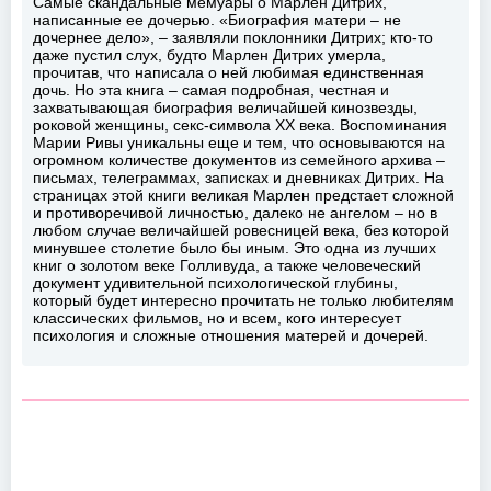
Самые скандальные мемуары о Марлен Дитрих,
написанные ее дочерью. «Биография матери – не
дочернее дело», – заявляли поклонники Дитрих; кто-то
даже пустил слух, будто Марлен Дитрих умерла,
прочитав, что написала о ней любимая единственная
дочь. Но эта книга – самая подробная, честная и
захватывающая биография величайшей кинозвезды,
роковой женщины, секс-символа XX века. Воспоминания
Марии Ривы уникальны еще и тем, что основываются на
огромном количестве документов из семейного архива –
письмах, телеграммах, записках и дневниках Дитрих. На
страницах этой книги великая Марлен предстает сложной
и противоречивой личностью, далеко не ангелом – но в
любом случае величайшей ровесницей века, без которой
минувшее столетие было бы иным. Это одна из лучших
книг о золотом веке Голливуда, а также человеческий
документ удивительной психологической глубины,
который будет интересно прочитать не только любителям
классических фильмов, но и всем, кого интересует
психология и сложные отношения матерей и дочерей.