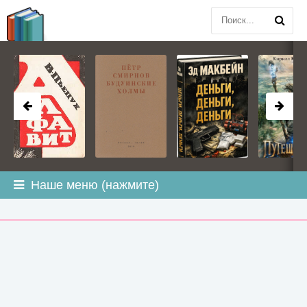
BOOK
PLANETA
.COM
Наше меню (нажмите)