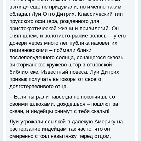
взгляд» еще не придумали, но именно таким
обладал Луи Отто Дитрих. Классический тип
прусского офицера, рожденного для
аристократической жизни и привилегий. Он
снял шлем, и золотисто-рыжие волосы – у его
дочери через много лет публика назовет их
тициановскими – поймали блики
послеполуденного солнца, сочащегося сквозь
викторианское кружево штор в отцовской
библиотеке. Известный повеса, Луи Дитрих
привык получать выговоры от своего
долготерпеливого отца.
– Если ты раз и навсегда не покончишь со
своими шлюхами, дождешься – пошлют за
океан, и индейцы снимут с тебя скальп!
Луи угрожали ссылкой в далекую Америку на
растерзание индейцам так часто, что он
смиренно стоял навытяжку перед отцом,