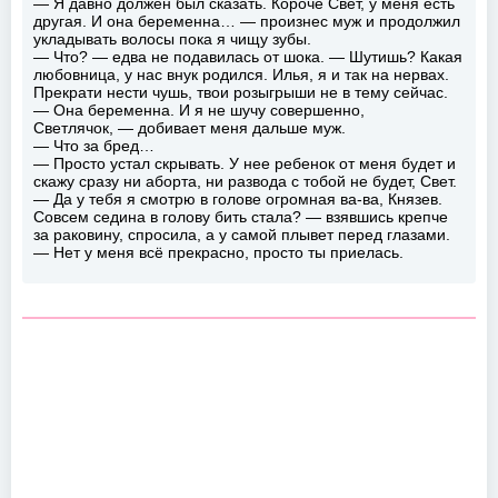
— Я давно должен был сказать. Короче Свет, у меня есть
другая. И она беременна… — произнес муж и продолжил
укладывать волосы пока я чищу зубы.
— Что? — едва не подавилась от шока. — Шутишь? Какая
любовница, у нас внук родился. Илья, я и так на нервах.
Прекрати нести чушь, твои розыгрыши не в тему сейчас.
— Она беременна. И я не шучу совершенно,
Светлячок, — добивает меня дальше муж.
— Что за бред…
— Просто устал скрывать. У нее ребенок от меня будет и
скажу сразу ни аборта, ни развода с тобой не будет, Свет.
— Да у тебя я смотрю в голове огромная ва-ва, Князев.
Совсем седина в голову бить стала? — взявшись крепче
за раковину, спросила, а у самой плывет перед глазами.
— Нет у меня всё прекрасно, просто ты приелась.