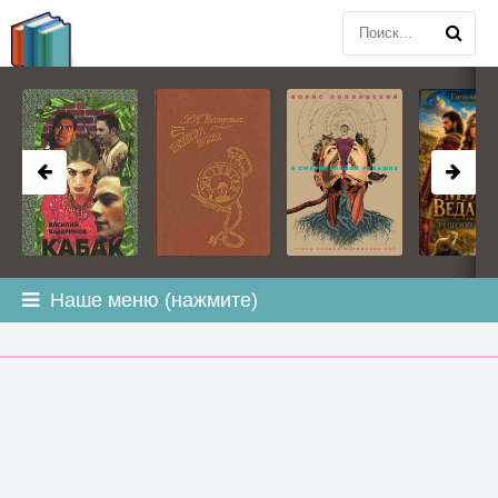
BOOK
PLANETA
.COM
Наше меню (нажмите)