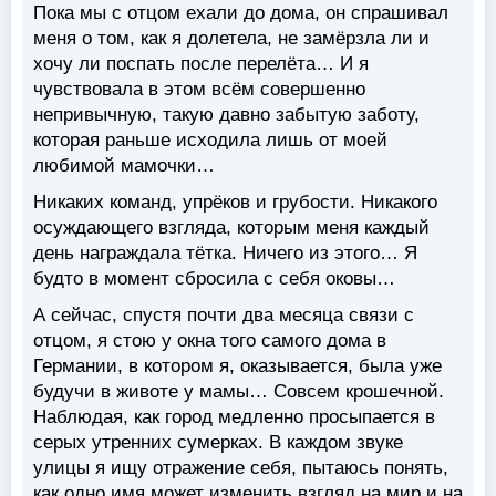
Пока мы с отцом ехали до дома, он спрашивал
меня о том, как я долетела, не замёрзла ли и
хочу ли поспать после перелёта… И я
чувствовала в этом всём совершенно
непривычную, такую давно забытую заботу,
которая раньше исходила лишь от моей
любимой мамочки…
Никаких команд, упрёков и грубости. Никакого
осуждающего взгляда, которым меня каждый
день награждала тётка. Ничего из этого… Я
будто в момент сбросила с себя оковы…
А сейчас, спустя почти два месяца связи с
отцом, я стою у окна того самого дома в
Германии, в котором я, оказывается, была уже
будучи в животе у мамы… Совсем крошечной.
Наблюдая, как город медленно просыпается в
серых утренних сумерках. В каждом звуке
улицы я ищу отражение себя, пытаюсь понять,
как одно имя может изменить взгляд на мир и на