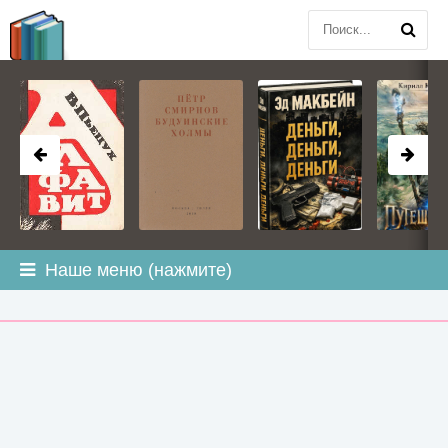
BOOK
PLANETA
.COM
Наше меню (нажмите)