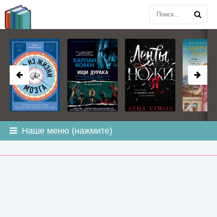
BOOK
PLANETA
.COM
Наше меню (нажмите)