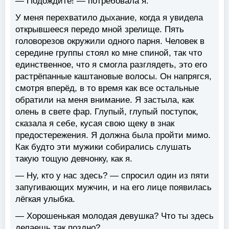
— Подождите! — потребовала я.
У меня перехватило дыхание, когда я увидела
открывшееся передо мной зрелище. Пять
головорезов окружили одного парня. Человек в
середине группы стоял ко мне спиной, так что
единственное, что я смогла разглядеть, это его
растрёпанные каштановые волосы. Он напрягся,
смотря вперёд, в то время как все остальные
обратили на меня внимание. Я застыла, как
олень в свете фар. Глупый, глупый поступок,
сказала я себе, кусая свою щеку в знак
предостережения. Я должна была пройти мимо.
Как будто эти мужики собирались слушать
такую тощую девчонку, как я.
— Ну, кто у нас здесь? — спросил один из пяти
запугивающих мужчин, и на его лице появилась
лёгкая улыбка.
— Хорошенькая молодая девушка? Что ты здесь
делаешь так поздно?