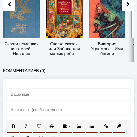
Сказки немецких
Сказка сказок,
Виктория
Ин
писателей -
или Забава для
Угрюмова - Имя
Новалис
малых ребят -
богини
Джамбаттиста
Базиле
КОММЕНТАРИЕВ (0)
ПОЛУЖИРНЫЙ
КУРСИВ
ПОДЧЕРКНУТЫЙ
ЗАЧЕРКНУТЫЙ
ВЫРАВНИВАНИЕ
НУМЕРОВАННЫЙ СПИСОК
МАРКИРОВАННЫЙ СП
ВСТАВИТЬ ССЫ
ВСТАВИТ