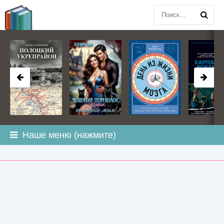
BOOK
PLANETA
.COM
Наше меню (нажмите)