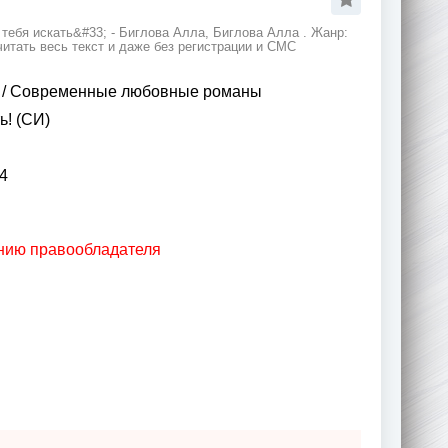
тебя искать&#33; - Биглова Алла, Биглова Алла . Жанр:
тать весь текст и даже без регистрации и СМС
/
Современные любовные романы
ь! (СИ)
4
анию правообладателя