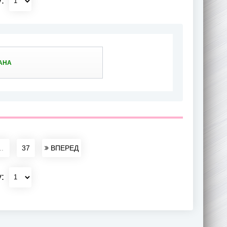
у:
АНА
..
37
ВПЕРЕД
у: