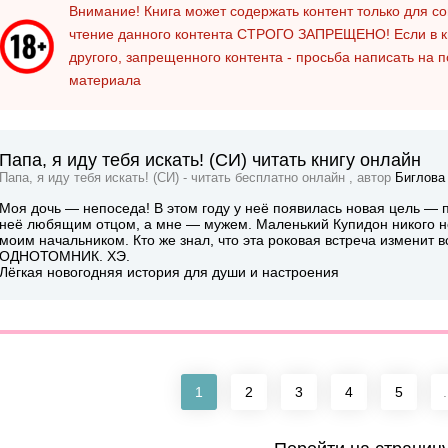
Внимание! Книга может содержать контент только для 
чтение данного контента
СТРОГО ЗАПРЕЩЕНО!
Если в к
другого, запрещенного контента - просьба написать на 
материала
Папа, я иду тебя искать! (СИ) читать книгу онлайн
Папа, я иду тебя искать! (СИ) - читать бесплатно онлайн , автор
Биглова
Моя дочь — непоседа! В этом году у неё появилась новая цель — 
неё любящим отцом, а мне — мужем. Маленький Купидон никого не
моим начальником. Кто же знал, что эта роковая встреча изменит вс
ОДНОТОМНИК. ХЭ.
Лёгкая новогодняя история для души и настроения
1
2
3
4
5
.