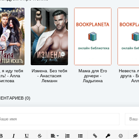
 я иду тебя
Измена. Без тебя
Мама для Его
Невеста 
ть! - Алла
- Анастасия
дочери -
друга - 
Биглова
Леманн
Ладыгина
Алл
Наталия
ЕНТАРИЕВ (0)