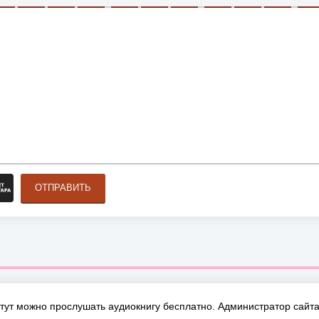
ОЛУЖИРНЫЙ
КУРСИВ
ПОДЧЕРКНУТЫЙ
ЗАЧЕРКНУТЫЙ
ВЫРАВНИВАНИЕ
НУМЕРОВАННЫЙ СПИСОК
МАРКИРОВАННЫЙ СПИСОК
ВСТАВИТЬ ССЫЛКУ
ВСТАВИТЬ ЗАЩ
ВСТАВИТЬ
ВСТ
ОТПРАВИТЬ
тут можно прослушать аудиокнигу бесплатно. Администратор сайта 