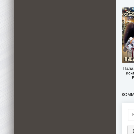
Папа,
иска
КОММ