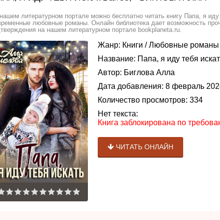
нашем литературном портале можно бесплатно читать книгу Папа, я иду 
ременные любовные романы. Онлайн библиотека дает возможность прочи
тверждения на нашем литературном портале bookplaneta.ru.
Жанр:
Книги
/
Любовные романы
Название:
Папа, я иду тебя искат
Автор:
Биглова Алла
Дата добавления:
8 февраль 202
Количество просмотров:
334
Нет текста:
Книга заблокирована по требов
ЧИТАТЬ ОНЛАЙН