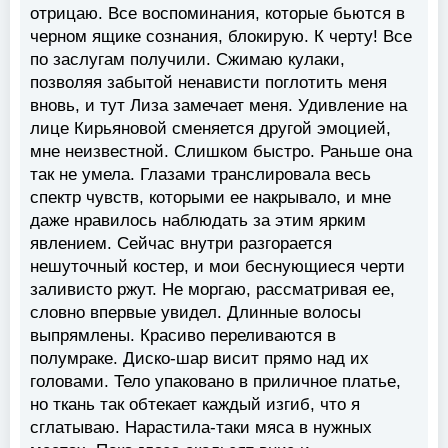
отрицаю. Все воспоминания, которые бьются в
черном ящике сознания, блокирую. К черту! Все
по заслугам получили. Сжимаю кулаки,
позволяя забытой ненависти поглотить меня
вновь, и тут Лиза замечает меня. Удивление на
лице Кирьяновой сменяется другой эмоцией,
мне неизвестной. Слишком быстро. Раньше она
так не умела. Глазами транслировала весь
спектр чувств, которыми ее накрывало, и мне
даже нравилось наблюдать за этим ярким
явлением. Сейчас внутри разгорается
нешуточный костер, и мои беснующиеся черти
заливисто ржут. Не моргаю, рассматривая ее,
словно впервые увидел. Длинные волосы
выпрямлены. Красиво переливаются в
полумраке. Диско-шар висит прямо над их
головами. Тело упаковано в приличное платье,
но ткань так обтекает каждый изгиб, что я
сглатываю. Нарастила-таки мяса в нужных