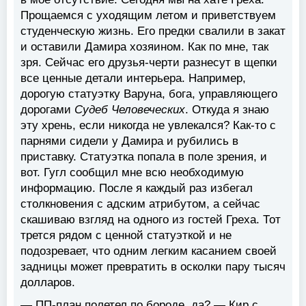
Прощаемся с уходящим летом и приветствуем
студенческую жизнь. Его предки свалили в закат
и оставили Дамира хозяином. Как по мне, так
зря. Сейчас его друзья-черти разнесут в щепки
все ценные детали интерьера. Например,
дорогую статуэтку Варуна, бога, управляющего
дорогами
Судеб Человеческих
. Откуда я знаю
эту хрень, если никогда не увлекался? Как-то с
парнями сидели у Дамира и рубились в
приставку. Статуэтка попала в поле зрения, и
вот. Гугл сообщил мне всю необходимую
информацию. После я каждый раз избегал
столкновения с адским атрибутом, а сейчас
скашиваю взгляд на одного из гостей Греха. Тот
трется рядом с ценной статуэткой и не
подозревает, что одним легким касанием своей
задницы может превратить в осколки пару тысяч
долларов.
— ПП-план полетел по бороде, да? — Кир с