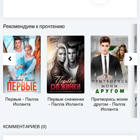
Рекомендуем к прочтению
Первые - Палла
Первые снежинки
Притворись моим
Пр
Иоланта
- Палла Иоланта
другом - Палла
др
Иоланта
КОММЕНТАРИЕВ (0)