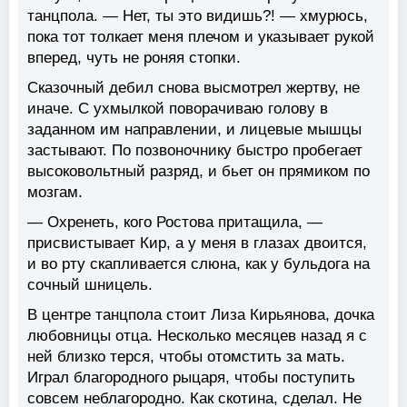
танцпола. — Нет, ты это видишь?! — хмурюсь,
пока тот толкает меня плечом и указывает рукой
вперед, чуть не роняя стопки.
Сказочный дебил снова высмотрел жертву, не
иначе. С ухмылкой поворачиваю голову в
заданном им направлении, и лицевые мышцы
застывают. По позвоночнику быстро пробегает
высоковольтный разряд, и бьет он прямиком по
мозгам.
— Охренеть, кого Ростова притащила, —
присвистывает Кир, а у меня в глазах двоится,
и во рту скапливается слюна, как у бульдога на
сочный шницель.
В центре танцпола стоит Лиза Кирьянова, дочка
любовницы отца. Несколько месяцев назад я с
ней близко терся, чтобы отомстить за мать.
Играл благородного рыцаря, чтобы поступить
совсем неблагородно. Как скотина, сделал. Не