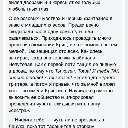
виляя дворами и шкерясь от ее голубых
любопытных глаз.
О ее розовых чувствах и черных фантазиях я
знаю с младших классов. Предки вечно
скидывали нас в одну комнату и шли
развлекаться. Приходилось проводить много
времени в компании Крис, и я ее помню совсем
мелкой. Как защищал ото всех. Как слезы
вытирал, когда она коленки разбивала.
Непутевая. Как с первой пати тащил ее пьяную
в дрова, потому что
Ты козел, Тоша! Я тебя ТАК
сильно люблю! А ты козел!
Бесило до жгучего
триггера, а потом я привык, что за мной виляет
хвост по имени Кристина. Научился грамотно
вывозить ее общество и игнорировал
проявления чувств, скидывая их в папку
«сестра».
— Нифига себе! — чуть ли не врезаюсь в
Лабука, пока тот таращится в сторону