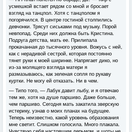
усмешкой встает рядом со мной и бросает
взгляд на танцпол. Хотя с танцполом я
погорячился. В центре гостиной столпились
девчонки. Трясут сиськами под музыку. Порой
невпопад. Среди них должна быть Кристина.
Подруга детства, мать ее. Прилипала
прокачанная до тысячного уровня. Вожусь с ней,
как с нерадивой сестрой, которая постоянно
тянет руки к моей ширинке. Напрягает дико, но
из-за молящего взгляда матери я
размазываюсь, как зеленая сопля по рукаву
куртки. Не могу ей отказать. Ни в чем.
— Типо того, — Лабук давит лыбу, и я отвечаю
тем же, хотя на душе паршиво. Даже больше,
чем паршиво. Сегодня мать закатила зверскую
истерику, узнав о моих планах на будущее.
Теперь неизвестно, какой уровень образования
мне светит. Слишком голосила. Много плакала.
Чувствую себя настоящим дерьмом, и шоты не