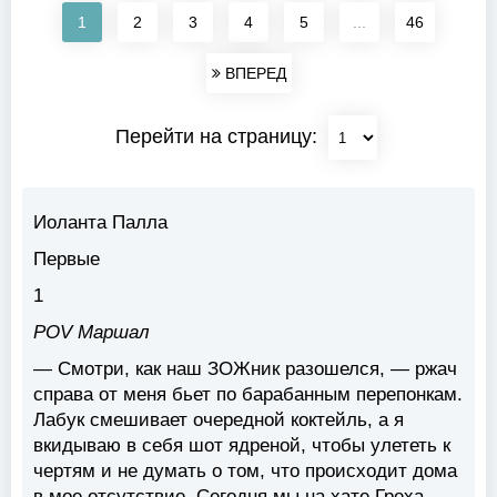
1
2
3
4
5
...
46
ВПЕРЕД
Перейти на страницу:
Иоланта Палла
Первые
1
POV Маршал
— Смотри, как наш ЗОЖник разошелся, — ржач
справа от меня бьет по барабанным перепонкам.
Лабук смешивает очередной коктейль, а я
вкидываю в себя шот ядреной, чтобы улететь к
чертям и не думать о том, что происходит дома
в мое отсутствие. Сегодня мы на хате Греха.