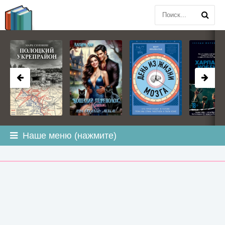
BOOK
PLANETA
.COM
Наше меню (нажмите)