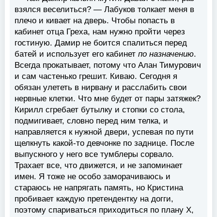
взялся веселиться? — Лабуков толкает меня в
плечо и кивает на дверь. Чтобы попасть в
кабинет отца Греха, нам нужно пройти через
гостиную. Дамир не боится спалиться перед
батей и использует его кабинет
по назначению
.
Всегда прокатывает, потому что Алан Тимурович
и сам частенько грешит. Киваю. Сегодня я
обязан улететь в нирвану и расслабить свои
нервные клетки. Что мне будет от пары затяжек?
Кирилл сгребает бутылку и стопки со стола,
подмигивает, словно перед ним телка, и
направляется к нужной двери, успевая по пути
щелкнуть какой-то девчонке по заднице. После
выпускного у него все тумблеры сорвало.
Трахает все, что движется, и не запоминает
имен. Я тоже не особо заморачиваюсь и
стараюсь не напрягать память, но Кристина
пробивает каждую претендентку на догги,
поэтому спариваться приходиться по плану Х,