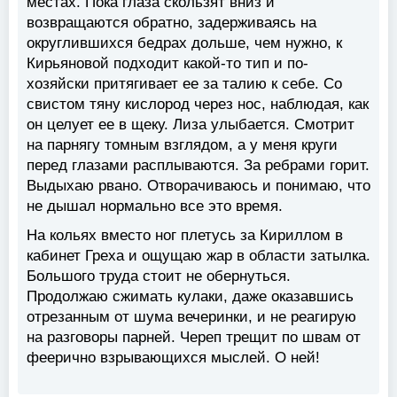
местах. Пока глаза скользят вниз и
возвращаются обратно, задерживаясь на
округлившихся бедрах дольше, чем нужно, к
Кирьяновой подходит какой-то тип и по-
хозяйски притягивает ее за талию к себе. Со
свистом тяну кислород через нос, наблюдая, как
он целует ее в щеку. Лиза улыбается. Смотрит
на парнягу томным взглядом, а у меня круги
перед глазами расплываются. За ребрами горит.
Выдыхаю рвано. Отворачиваюсь и понимаю, что
не дышал нормально все это время.
На кольях вместо ног плетусь за Кириллом в
кабинет Греха и ощущаю жар в области затылка.
Большого труда стоит не обернуться.
Продолжаю сжимать кулаки, даже оказавшись
отрезанным от шума вечеринки, и не реагирую
на разговоры парней. Череп трещит по швам от
феерично взрывающихся мыслей. О ней!