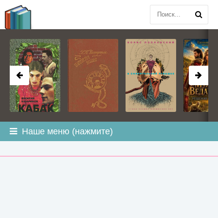
BOOK
PLANETA
.COM
Наше меню (нажмите)