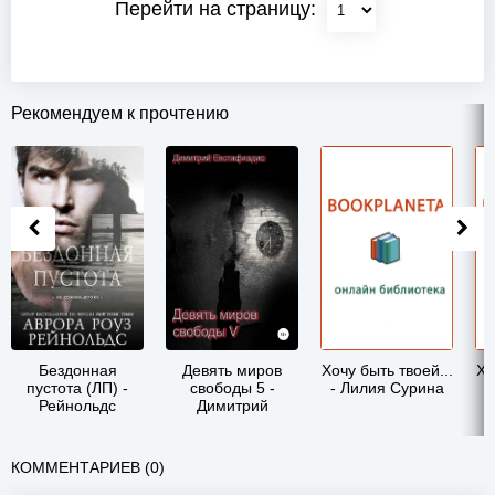
Перейти на страницу:
Рекомендуем к прочтению
Бездонная
Девять миров
Хочу быть твоей...
Хо
пустота (ЛП) -
свободы 5 -
- Лилия Сурина
-
Рейнольдс
Димитрий
Аврора Роуз
Сергеевич
Евстафиадис
КОММЕНТАРИЕВ (0)