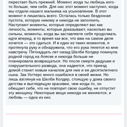
перестает быть прежней. Момент, когда ты любишь кого-
то больше, чем себя. Для нас этот момент наступил, когда
мы отдали нашего мальчика на усыновление. В этот
момент я лишилась всего. Осталась только бездонная
пустота, которую никому и никогда не заполнить.
Наступают моменты, которые определяют вас как
личность, моменты, которые доказывают, насколько вы
сильны, моменты, когда вы заставляете себя продолжать
идти вперед, в то время как все, что вам на самом деле
хочется — это сдаться. И в один из таких моментов, я
протянула руку и обнаружила, что его рука тянется ко мне
навстречу. Пятнадцать лет назад Шелби Колдер покинула
родной город на Аляске и никогда больше не
планировала возвращаться. Но после смерти дедушки и
сокрушительного развода, она надеется, что приезд
домой станет новым началом для нее и ее десятилетнего
сына. Зак Уоттерс много ошибался в своей жизни. Но
лишь взглянув на Шелби Колдер, стоящую у дома своего
детства и выглядящую красивее, чем когда-то, он
обещает себе, что не повторит свою ошибку, не отпустит
эту женщину. Некоторые вещи никогда не меняются, и
любовь — одна из них.