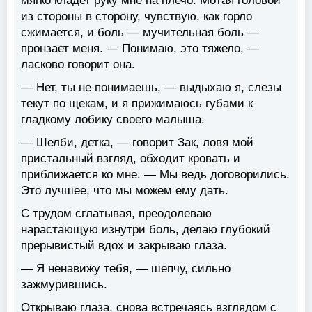
мягко кладет руку мне на плечо. Мотая головой
из стороны в сторону, чувствую, как горло
сжимается, и боль — мучительная боль —
пронзает меня. — Понимаю, это тяжело, —
ласково говорит она.
— Нет, ты не понимаешь, — выдыхаю я, слезы
текут по щекам, и я прижимаюсь губами к
гладкому лобику своего малыша.
— Шелби, детка, — говорит Зак, ловя мой
пристальный взгляд, обходит кровать и
приближается ко мне. — Мы ведь договорились.
Это лучшее, что мы можем ему дать.
С трудом сглатывая, преодолеваю
нарастающую изнутри боль, делаю глубокий
прерывистый вдох и закрываю глаза.
— Я ненавижу тебя, — шепчу, сильно
зажмурившись.
Открываю глаза, снова встречаясь взглядом с