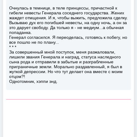
Очнулась в темнице, в теле принцессы, причастной к
гибели невесты Генерала соседнего государства. Жених
жаждет отмщения. И я, чтобы выжить, предложила сделку.
Вызываю дух его погибшей невесты, на одну ночь, а он за
это дарует свободу. Да только я - не медиум...а обычная
попаданка.
Генерал согласился. Я переоделась, готовясь к побегу, но
все пошло не по плану...
* * *
За совершенный мной поступок, меня разжаловали,
лишили звания Генерала и наград, статуса наследного
сына рода и отправили в забытые и разграбленные
приграничные земли. Морально раздавленный, я был в
жуткой депрессии. Но что тут делает она вместе с моим
отцом?!
Однотомник, хэппи энд.