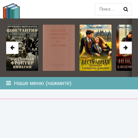
BOOK
PLANETA
.COM
Наше меню (нажмите)