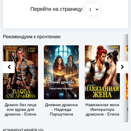
Перейти на страницу:
Рекомендуем к прочтению
Дракон без лица
Дневник дракона
Навязанная жена
или вдова для
- Надежда
Императора
Е
дракона - Елена
Паршуткина
драконов - Елена
Байм
Байм
КОММЕНТАРИЕВ (0)