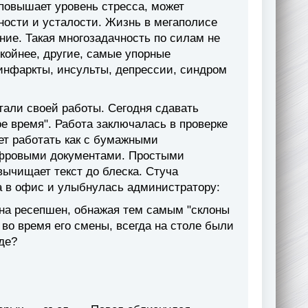
 повышает уровень стресса, может
ости и усталости. Жизнь в мегаполисе
ние. Такая многозадачность по силам не
койнее, другие, самые упорные
 инфаркты, инсульты, депрессии, синдром
етали своей работы. Сегодня сдавать
ое время". Работа заключалась в проверке
ет работать как с бумажными
цифровыми документами. Простыми
вычищает текст до блеска. Стуча
а в офис и улыбнулась администратору:
 на ресепшен, обнажая тем самым "склоны
а во время его смены, всегда на столе были
де?