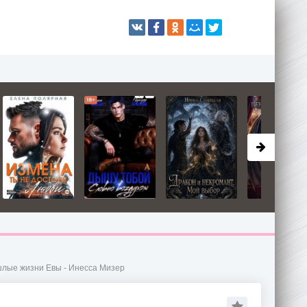
лые жизни Евы - Инесса Мизер