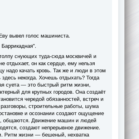
 Еву вывел голос машиниста.
 Баррикадная".
ь толпу снующих туда-сюда москвичей и
не отдыхает, он как сердце, ему нельзя
у надо качать кровь. Так же и люди в этом
ь здесь некогда. Хочешь отдыхать? Тогда
кая суета — это быстрый ритм жизни,
ктерный для крупных городов. Она создаёт
ановится чередой обязанностей, встреч и
 разговоры, строительные работы, шума
 остановке и осознании создают ощущение
ся, общаются. Движение машин и людей
ходятся, создают непрерывное движение.
и. Ритм жизни — бешеный, нехватка