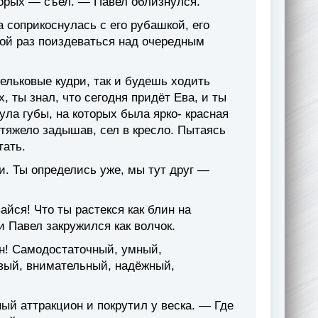
торых — съел. — Павел облизнулся.
а соприкоснулась с его рубашкой, его
ой раз поиздеваться над очередным
ельковые кудри, так и будешь ходить
 ты знал, что сегодня придёт Ева, и ты
ла губы, на которых была ярко- красная
 тяжело задышав, сел в кресло. Пытаясь
тать.
. Ты определись уже, мы тут друг —
йся! Что ты растекся как блин на
и Павел закружился как волчок.
ин! Самодостаточный, умный,
вый, внимательный, надёжный,
й аттракцион и покрутил у веска. — Где