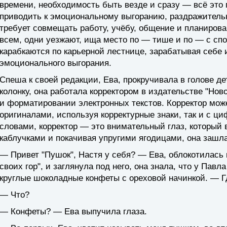
времени, необходимость быть везде и сразу — всё это
приводить к эмоциональному выгоранию, раздражительн
требует совмещать работу, учёбу, общение и планирова
всем, одни уезжают, ища место по — тише и по — с спо
карабкаются по карьерной лестнице, зарабатывая себе
эмоционального выгорания.
Спеша к своей редакции, Ева, прокручивала в голове д
колонку, она работала корректором в издательстве "Нов
и форматировании электронных текстов. Корректор мож
оригиналами, используя корректурные знаки, так и с 
словами, корректор — это внимательный глаз, который 
каблучками и покачивая упругими ягодицами, она зашл
— Привет "Пушок", Настя у себя? — Ева, облокотилась
своих гор", и заглянула под него, она знала, что у Павл
круглые шоколадные конфеты с ореховой начинкой. — Г
— Что?
— Конфеты? — Ева выпучила глаза.