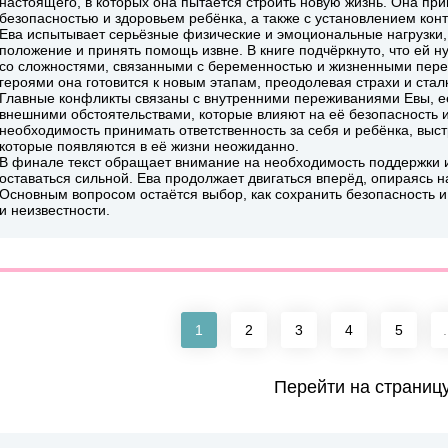
настоящего, в которых она пытается строить новую жизнь. Она пр
безопасностью и здоровьем ребёнка, а также с установлением конта
Ева испытывает серьёзные физические и эмоциональные нагрузки,
положение и принять помощь извне. В книге подчёркнуто, что ей н
со сложностями, связанными с беременностью и жизненными пере
героями она готовится к новым этапам, преодолевая страхи и стал
Главные конфликты связаны с внутренними переживаниями Евы, е
внешними обстоятельствами, которые влияют на её безопасность
необходимость принимать ответственность за себя и ребёнка, выс
которые появляются в её жизни неожиданно.
В финале текст обращает внимание на необходимость поддержки и 
оставаться сильной. Ева продолжает двигаться вперёд, опираясь 
Основным вопросом остаётся выбор, как сохранить безопасность и
и неизвестности.
1
2
3
4
5
.
Перейти на страниц