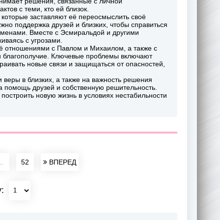
инимает решения, связанные с личной
ктов с теми, кто ей близок.
 которые заставляют её переосмыслить своё
ужно поддержка друзей и близких, чтобы справиться
менами. Вместе с Эсмиральдой и другими
киваясь с угрозами.
ё отношениями с Павлом и Михаилом, а также с
 и благополучие. Ключевые проблемы включают
траивать новые связи и защищаться от опасностей,
веры в близких, а также на важность решения
на помощь друзей и собственную решительность.
 построить новую жизнь в условиях нестабильности
..
52
ВПЕРЕД
у: