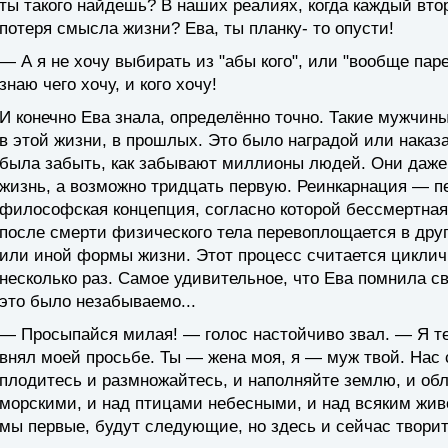
ты такого найдешь? В наших реалиях, когда каждый втор
потеря смысла жизни? Ева, ты планку- то опусти!
— А я не хочу выбирать из "абы кого", или "вообще паре
знаю чего хочу, и кого хочу!
И конечно Ева знала, определённо точно. Такие мужчины 
в этой жизни, в прошлых. Это было наградой или наказа
была забыть, как забывают миллионы людей. Они даже 
жизнь, а возможно тридцать первую. Реинкарнация — п
философская концепция, согласно которой бессмертна
после смерти физического тела перевоплощается в друг
или иной формы жизни. Этот процесс считается циклич
несколько раз. Самое удивительное, что Ева помнила с
это было незабываемо...
— Просыпайся милая! — голос настойчиво звал. — Я теб
внял моей просьбе. Ты — жена моя, я — муж твой. Нас с
плодитесь и размножайтесь, и наполняйте землю, и об
морскими, и над птицами небесными, и над всяким жи
мы первые, будут следующие, но здесь и сейчас творит