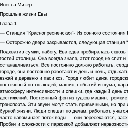
Инесса Мизер
Прошлые жизни Евы
Глава 1
— Станция "Краснопресненская"- Из сонного состояния
— Осторожно двери закрываются, следующая станция "
Подхватив сумки, набегу, Ева едва пробиралась сквоз
гостей столицы. Она всегда знала, этот город не спит и 
останавливаться. Все постоянно должно работать, сердц
городе, они постоянно работают и день и ночь, отдыхат
езжай в деревню и паси коз. Город любит движ, городс
постоянный поток людей, машин, событий и шума, хара
атмосферу интенсивности и спешки, где каждый день ст
достижений. Постоянный фон из гудков машин, громкие
транспорта. Эти звуки могут стать привычными, но при
бурной жизни. Люди спешат по делам, работают, учат
часто напоминает поток воды — они пересекаются, рас
Пробки и сложности с парковкой добавляют нервозност