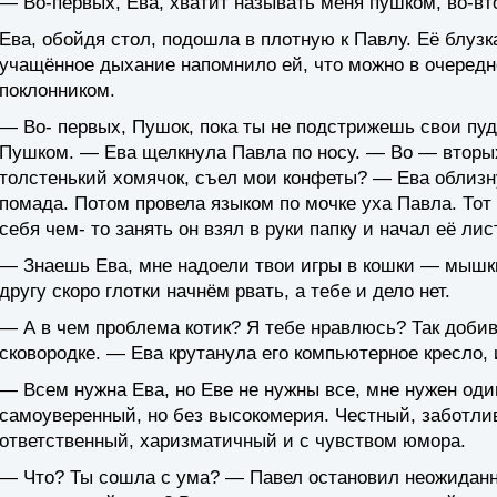
— Во-первых, Ева, хватит называть меня пушком, во-в
Ева, обойдя стол, подошла в плотную к Павлу. Её блузк
учащённое дыхание напомнило ей, что можно в очередн
поклонником.
— Во- первых, Пушок, пока ты не подстрижешь свои пуд
Пушком. — Ева щелкнула Павла по носу. — Во — вторых,
толстенький хомячок, съел мои конфеты? — Ева облизну
помада. Потом провела языком по мочке уха Павла. Тот
себя чем- то занять он взял в руки папку и начал её лис
— Знаешь Ева, мне надоели твои игры в кошки — мышки
другу скоро глотки начнём рвать, а тебе и дело нет.
— А в чем проблема котик? Я тебе нравлюсь? Так добива
сковородке. — Ева крутанула его компьютерное кресло, 
— Всем нужна Ева, но Еве не нужны все, мне нужен од
самоуверенный, но без высокомерия. Честный, заботли
ответственный, харизматичный и с чувством юмора.
— Что? Ты сошла с ума? — Павел остановил неожиданны