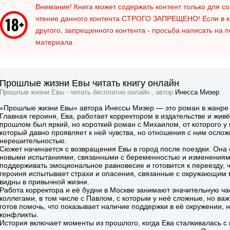
Внимание! Книга может содержать контент только для 
чтение данного контента
СТРОГО ЗАПРЕЩЕНО!
Если в к
другого, запрещенного контента - просьба написать на 
материала
Прошлые жизни Евы читать книгу онлайн
Прошлые жизни Евы - читать бесплатно онлайн , автор
Инесса Мизер
«Прошлые жизни Евы» автора Инессы Мизер — это роман в жанре ф
Главная героиня, Ева, работает корректором в издательстве и живё
прошлом был яркий, но короткий роман с Михаилом, от которого у 
который давно проявляет к ней чувства, но отношения с ним осл
нерешительностью.
Сюжет начинается с возвращения Евы в город после поездки. Она 
новыми испытаниями, связанными с беременностью и изменениями
поддерживать эмоциональное равновесие и готовится к переезду, 
героиня испытывает страхи и опасения, связанные с окружающим 
видны в привычной жизни.
Работа корректора и её будни в Москве занимают значительную ча
коллегами, в том числе с Павлом, с которым у неё сложные, но ва
готов помочь, что показывает наличие поддержки в её окружении
конфликты.
История включает моменты из прошлого, когда Ева сталкивалась с 