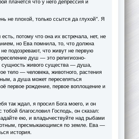
ой плачется что у него депрессия и
нь не плохой, только ссытся да глухой". Я
есть, потому что она их встречала, нет, не
нием, но Ева помнила, то, что должна
не подозревают, что живут не первую
ереселение душ — это религиозно-
я сущность живого существа — душа,
ое тело — человека, животного, растения
ным, а душа может переселяться
воё первое рождение, первое воплощение и
я так ждал, я просил Бога моего, и он
 тобой благословил Господь, он сказал:
ладайте ею, и владычествуйте над рыбами
вотным, пресмыкающимся по земле. Ева —
ься история.