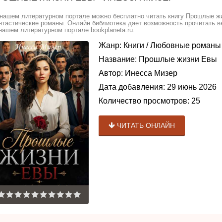
нашем литературном портале можно бесплатно читать книгу Прошлые жи
тастические романы. Онлайн библиотека дает возможность прочитать в
нашем литературном портале bookplaneta.ru.
Жанр:
Книги
/
Любовные романы
Название:
Прошлые жизни Евы
Автор:
Инесса Мизер
Дата добавления:
29 июнь 2026
Количество просмотров:
25
ЧИТАТЬ ОНЛАЙН