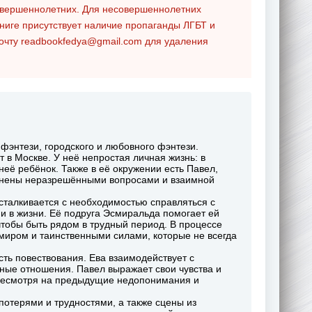
совершеннолетних. Для несовершеннолетних
ниге присутствует наличие пропаганды ЛГБТ и
почту
readbookfedya@gmail.com
для удаления
энтези, городского и любовного фэнтези.
т в Москве. У неё непростая личная жизнь: в
неё ребёнок. Также в её окружении есть Павел,
ожнены неразрешёнными вопросами и взаимной
сталкивается с необходимостью справляться с
 в жизни. Её подруга Эсмиральда помогает ей
чтобы быть рядом в трудный период. В процессе
миром и таинственными силами, которые не всегда
сть повествования. Ева взаимодействует с
жные отношения. Павел выражает свои чувства и
, несмотря на предыдущие недопонимания и
потерями и трудностями, а также сцены из