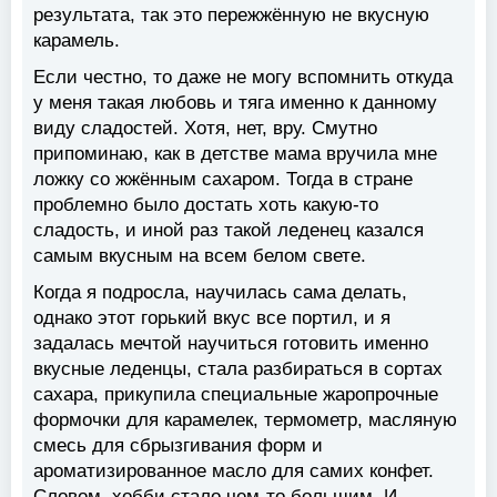
результата, так это пережжённую не вкусную
карамель.
Если честно, то даже не могу вспомнить откуда
у меня такая любовь и тяга именно к данному
виду сладостей. Хотя, нет, вру. Смутно
припоминаю, как в детстве мама вручила мне
ложку со жжённым сахаром. Тогда в стране
проблемно было достать хоть какую-то
сладость, и иной раз такой леденец казался
самым вкусным на всем белом свете.
Когда я подросла, научилась сама делать,
однако этот горький вкус все портил, и я
задалась мечтой научиться готовить именно
вкусные леденцы, стала разбираться в сортах
сахара, прикупила специальные жаропрочные
формочки для карамелек, термометр, масляную
смесь для сбрызгивания форм и
ароматизированное масло для самих конфет.
Словом, хобби стало чем-то большим. И