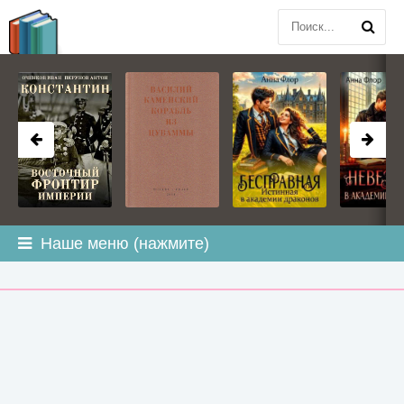
BOOK
PLANETA
.COM
Наше меню (нажмите)