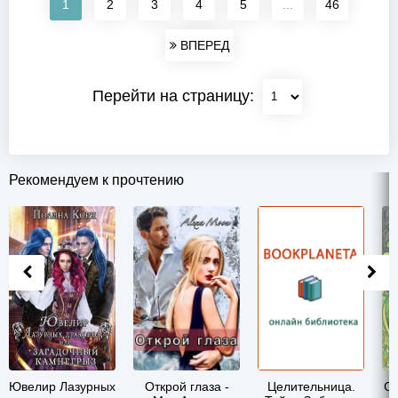
1
2
3
4
5
...
46
ВПЕРЕД
Перейти на страницу:
Рекомендуем к прочтению
Ювелир Лазурных
Открой глаза -
Целительница.
Св