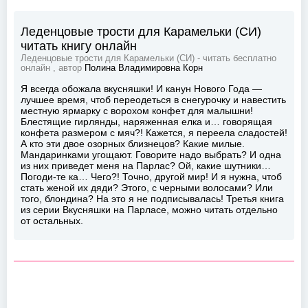
Леденцовые трости для Карамельки (СИ)
читать книгу онлайн
Леденцовые трости для Карамельки (СИ) - читать бесплатно
онлайн , автор
Полина Владимировна Корн
Я всегда обожала вкусняшки! И канун Нового Года —
лучшее время, чтоб переодеться в снегурочку и навестить
местную ярмарку с ворохом конфет для малышни!
Блестящие гирлянды, наряженная елка и… говорящая
конфета размером с мяч?! Кажется, я переела сладостей!
А кто эти двое озорных близнецов? Какие милые.
Мандаринками угощают. Говорите надо выбрать? И одна
из них приведет меня на Парлас? Ой, какие шутники…
Погоди-те ка… Чего?! Точно, другой мир! И я нужна, чтоб
стать женой их дяди? Этого, с черными волосами? Или
того, блондина? На это я не подписывалась! Третья книга
из серии Вкусняшки на Парласе, можно читать отдельно
от остальных.