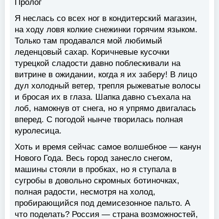
Пролог
Я неслась со всех ног в кондитерский магазин,
на ходу ловя колкие снежинки горячим языком.
Только там продавался мой любимый
леденцовый сахар. Коричневые кусочки
турецкой сладости давно поблескивали на
витрине в ожидании, когда я их заберу! В лицо
дул холодный ветер, трепля рыжеватые волосы
и бросая их в глаза. Шапка давно съехала на
лоб, намокнув от снега, но я упрямо двигалась
вперед. С погодой нынче творилась полная
куролесица.
Хоть и время сейчас самое волшебное — канун
Нового Года. Весь город занесло снегом,
машины стояли в пробках, но я ступала в
сугробы в довольно скромных ботиночках,
полная радости, несмотря на холод,
пробирающийся под демисезонное пальто. А
что поделать? Россия — страна возможностей,