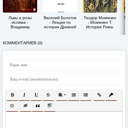
Львы и розы
Василий Болотов
Теодор Моммзен
Т
ислама -
- Лекции по
- Моммзен Т.
Владимир
истории Древней
История Рима.
Дмитриевич
Церкви. Том III
Соколов
КОММЕНТАРИЕВ (0)
ПОЛУЖИРНЫЙ
КУРСИВ
ПОДЧЕРКНУТЫЙ
ЗАЧЕРКНУТЫЙ
ВЫРАВНИВАНИЕ
НУМЕРОВАННЫЙ СПИСОК
МАРКИРОВАННЫЙ СП
ВСТАВИТЬ ССЫ
ВСТАВИТ
ВСТАВИТЬ СМАЙЛИК
ВСТАВКА СКРЫТОГО ТЕКСТА
ВСТАВКА ЦИТАТЫ
ВСТАВКА СПОЙЛЕРА