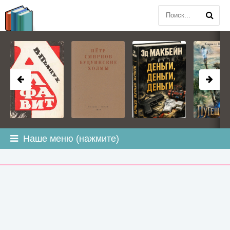
BOOK
PLANETA
.COM
Наше меню (нажмите)