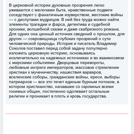
В церковной истории духовные прозрения легко
уживаются с мелочами быта, нравственные подвиги
соседствуют с фанатичным изуверством, жестокие войны
— с диспутами мудрецов. В ней без труда можно найти
элементы трагедии и фарса, детектива и судебной
хроники, волшебной сказки и даже скабрезного романа.
Для одних она ценный источник сведений о прошлом, для
других — сокровищница глубоких прозрений о сути
человеческой природы. Историк и писатель Владимир
Соколов поставил перед собой задачу популярно
изложить церковную историю, основываясь
исключительно на надежных источниках и во взаимосвязи
с мирскими событиями. Дворцовые перевороты,
любовные интриги императоров, массовое стремление
христиан к мученичеству, нашествия варваров,
вселенские соборы, гражданские войны, ереси, выборы
патриархов — все это течет единым бурным потоком, в
котором христианство, начавшее со скромных всеми
гонимых общин, постепенно одолевает остальные
религии и проникает в плоть и кровь государства.