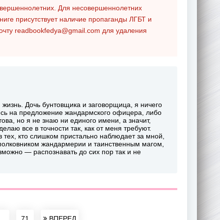
совершеннолетних. Для несовершеннолетних
ниге присутствует наличие пропаганды ЛГБТ и
почту
readbookfedya@gmail.com
для удаления
 жизнь. Дочь бунтовщика и заговорщица, я ничего
юсь на предложение жандармского офицера, либо
това, но я не знаю ни единого имени, а значит,
лаю все в точности так, как от меня требуют.
з тех, кто слишком пристально наблюдает за мной,
полковником жандармерии и таинственным магом,
зможно — распознавать до сих пор так и не
..
71
ВПЕРЕД