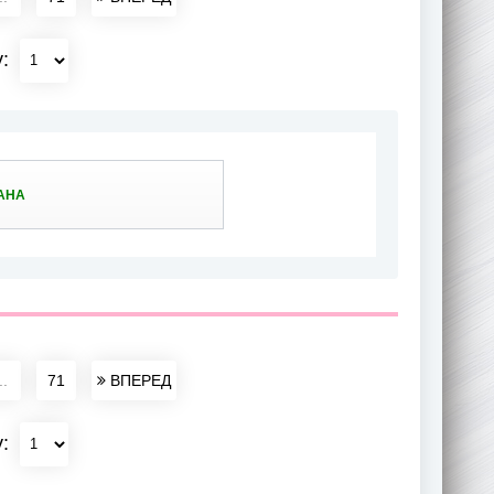
у:
АНА
..
71
ВПЕРЕД
у: