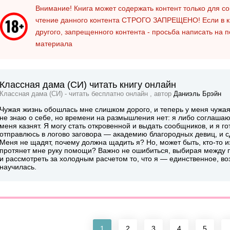
Внимание! Книга может содержать контент только для 
чтение данного контента
СТРОГО ЗАПРЕЩЕНО!
Если в к
другого, запрещенного контента - просьба написать на 
материала
Классная дама (СИ) читать книгу онлайн
Классная дама (СИ) - читать бесплатно онлайн , автор
Даниэль Брэйн
Чужая жизнь обошлась мне слишком дорого, и теперь у меня чужая
не знаю о себе, но времени на размышления нет: я либо соглаша
меня казнят. Я могу стать откровенной и выдать сообщников, и я го
отправлюсь в логово заговора — академию благородных девиц, и сде
Меня не щадят, почему должна щадить я? Но, может быть, кто-то и
протянет мне руку помощи? Важно не ошибиться, выбирая между 
и рассмотреть за холодным расчетом то, что я — единственное, во
научилась.
1
2
3
4
5
.