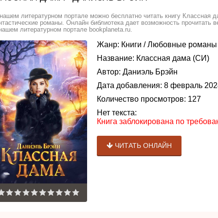
нашем литературном портале можно бесплатно читать книгу Классная д
тастические романы. Онлайн библиотека дает возможность прочитать в
нашем литературном портале bookplaneta.ru.
Жанр:
Книги
/
Любовные романы
Название:
Классная дама (СИ)
Автор:
Даниэль Брэйн
Дата добавления:
8 февраль 202
Количество просмотров:
127
Нет текста:
Книга заблокирована по требов
ЧИТАТЬ ОНЛАЙН