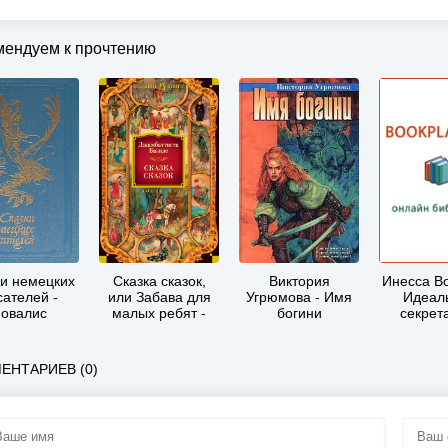
мендуем к прочтению
ки немецких
Сказка сказок,
Виктория
Инесса Во
сателей -
или Забава для
Угрюмова - Имя
Идеал
овалис
малых ребят -
богини
секрет
Джамбаттиста
Базиле
ЕНТАРИЕВ (0)