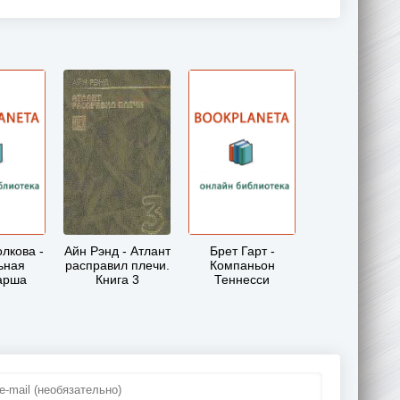
лкова -
Айн Рэнд - Атлант
Брет Гарт -
ьная
расправил плечи.
Компаньон
арша
Книга 3
Теннесси