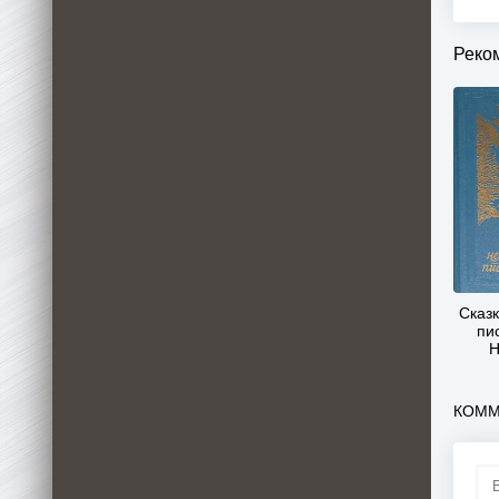
Реко
Сказ
пи
Н
КОММ