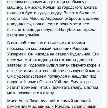
вечером она заметила у отеля необычную
машину, а миссис Колми из городского архива
видела в бухте чужую лодку. Все это было не
просто так. Миссис Андерсон отбросила одеяло
и поднялась, полная сил и решимости все
выяснить еще до полудня. На губах ее играла
азартная улыбка.
В пышной спальне с тяжелыми шторами
просыпался маленький часовщик Родерик
Уизерман. Он никогда не ставил будильник. Его
пожилая мать каждое утро готовила для него
завтрак, и Родерика будил запах свежего кофе и
выпечки или питательной и очень вкусной каши.
Он с удовольствием потянулся и нащупал под
подушкой томик Оскара Уайлда. Ему как раз
хватит времени, чтобы дочитать главу, а потом
мать позовет его к столу.
Мисс Анна-Лиза, лучший и самый молодой
ремонтник Мидлшира, и Ричард, талантливый