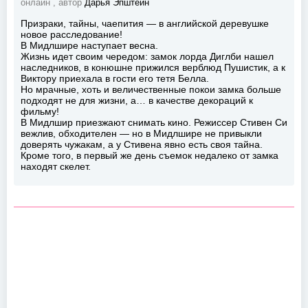
онлайн , автор
Дарья Эпштейн
Призраки, тайны, чаепития — в английской деревушке
новое расследование!
В Мидлшире наступает весна.
Жизнь идет своим чередом: замок лорда Диглби нашел
наследников, в конюшне прижился верблюд Пушистик, а к
Виктору приехала в гости его тетя Белла.
Но мрачные, хоть и величественные покои замка больше
подходят не для жизни, а… в качестве декораций к
фильму!
В Мидлшир приезжают снимать кино. Режиссер Стивен Си
вежлив, обходителен — но в Мидлшире не привыкли
доверять чужакам, а у Стивена явно есть своя тайна.
Кроме того, в первый же день съемок недалеко от замка
находят скелет.