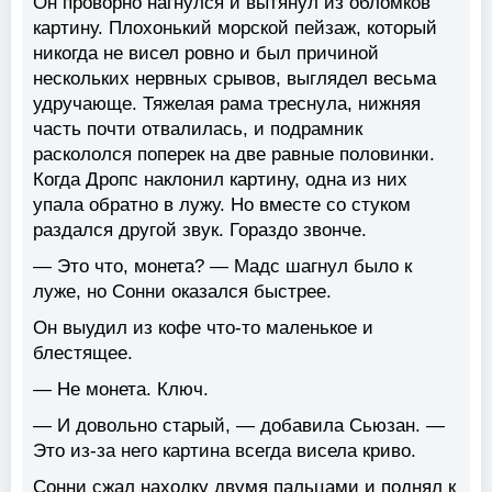
Он проворно нагнулся и вытянул из обломков
картину. Плохонький морской пейзаж, который
никогда не висел ровно и был причиной
нескольких нервных срывов, выглядел весьма
удручающе. Тяжелая рама треснула, нижняя
часть почти отвалилась, и подрамник
раскололся поперек на две равные половинки.
Когда Дропс наклонил картину, одна из них
упала обратно в лужу. Но вместе со стуком
раздался другой звук. Гораздо звонче.
— Это что, монета? — Мадс шагнул было к
луже, но Сонни оказался быстрее.
Он выудил из кофе что-то маленькое и
блестящее.
— Не монета. Ключ.
— И довольно старый, — добавила Сьюзан. —
Это из-за него картина всегда висела криво.
Сонни сжал находку двумя пальцами и поднял к