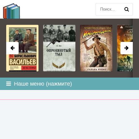
BOOK
PLANETA
.COM
Наше меню (нажмите)