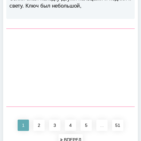
свету. Ключ был небольшой,
1
2
3
4
5
...
51
ВПЕРЕД