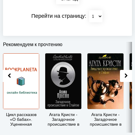
Перейти на страницу:
Рекомендуем к прочтению
Цикл рассказов
Агата Кристи -
Агата Кристи -
«О бабах».
Загадочное
Загадочное
Уцененная
происшествие в
происшествие в
п
женщина - Дарья
Стайлзе
Стайлзе
А.