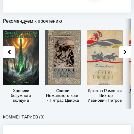
Рекомендуем к прочтению
Хроники
Сказки
Детство Ромашки
Д
безумного
Неманского края
- Виктор
колдуна
- Пятрас Цвирка
Иванович Петров
переродившегося
в теле бога 3 -
Vincent Bowence
КОММЕНТАРИЕВ (0)