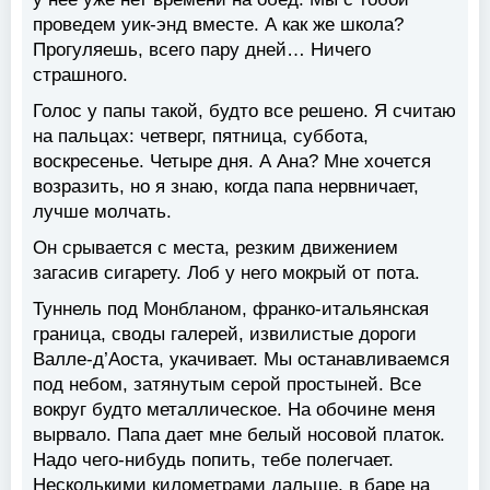
проведем уик-энд вместе. А как же школа?
Прогуляешь, всего пару дней… Ничего
страшного.
Голос у папы такой, будто все решено. Я считаю
на пальцах: четверг, пятница, суббота,
воскресенье. Четыре дня. А Ана? Мне хочется
возразить, но я знаю, когда папа нервничает,
лучше молчать.
Он срывается с места, резким движением
загасив сигарету. Лоб у него мокрый от пота.
Туннель под Монбланом, франко-итальянская
граница, своды галерей, извилистые дороги
Валле-д’Аоста, укачивает. Мы останавливаемся
под небом, затянутым серой простыней. Все
вокруг будто металлическое. На обочине меня
вырвало. Папа дает мне белый носовой платок.
Надо чего-нибудь попить, тебе полегчает.
Несколькими километрами дальше, в баре на