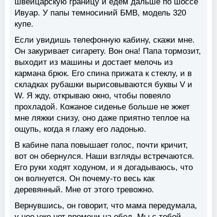
швейцарскую границу и едем дальше по шоссе
Ивуар. У папы темносиний БМВ, модель 320
купе.
Если увидишь телефонную кабину, скажи мне.
Он закуривает сигарету. Вон она! Папа тормозит,
выходит из машины и достает мелочь из
кармана брюк. Его спина прижата к стеклу, и в
складках рубашки вырисовываются буквы V и
W. Я жду, открываю окно, чтобы повеяло
прохладой. Кожаное сиденье больше не жжет
мне ляжки снизу, оно даже приятно теплое на
ощупь, когда я глажу его ладонью.
В кабине папа повышает голос, почти кричит,
вот он обернулся. Наши взгляды встречаются.
Его руки ходят ходуном, и я догадываюсь, что
он волнуется. Он почему-то весь как
деревянный. Мне от этого тревожно.
Вернувшись, он говорит, что мама передумала,
у нее уже нет времени на обед. Мы с тобой