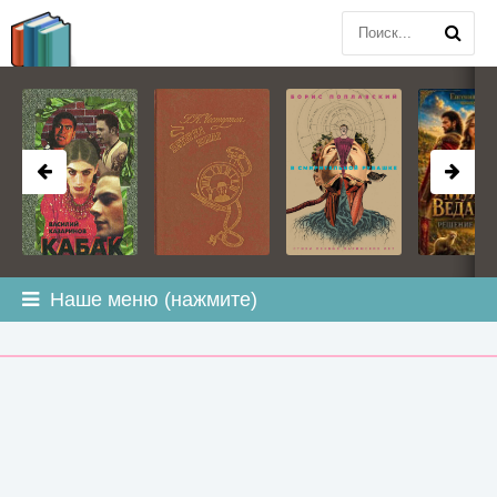
BOOK
PLANETA
.COM
Наше меню (нажмите)