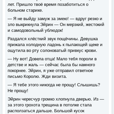
лет. Пришло твоё время позаботиться о
больном старике.
— Я не выйду замуж за змею! — вдруг резко и
зло выкрикнула Эйрин — Он мерзкий, жестокий
и самодовольный ублюдок!
Раздался хлёсткий звук пощёчины. Девушка
прижала холодную ладонь к пылающей щеке и
ощутила во рту солоноватый привкус крови.
— Ну вот! Довела отца! Мало тебя пороли в
детстве и жаль — сейчас была бы намного
покорнее. Эйрин, я уже отправил ответное
письмо Королю. Жди визита.
— Я тебе этого никогда не прощу! Слышишь?
Не прощу!
Эйрин чересчур громко хлопнула дверью. Из —
за этого грохота трещина в потолке стала
расползаться дальше. Большой кусок