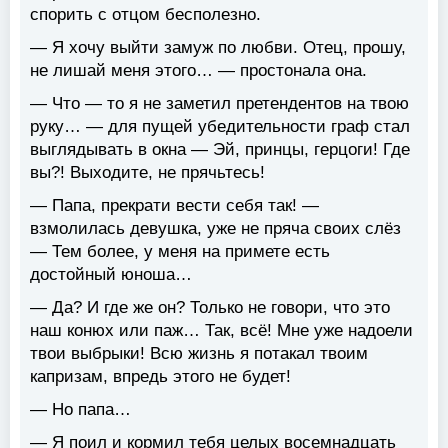
спорить с отцом бесполезно.
— Я хочу выйти замуж по любви. Отец, прошу,
не лишай меня этого… — простонала она.
— Что — то я не заметил претендентов на твою
руку… — для пущей убедительности граф стал
выглядывать в окна — Эй, принцы, герцоги! Где
вы?! Выходите, не прячьтесь!
— Папа, прекрати вести себя так! —
взмолилась девушка, уже не пряча своих слёз
— Тем более, у меня на примете есть
достойный юноша…
— Да? И где же он? Только не говори, что это
наш конюх или паж… Так, всё! Мне уже надоели
твои выбрыки! Всю жизнь я потакал твоим
капризам, впредь этого не будет!
— Но папа…
— Я поил и кормил тебя целых восемнадцать