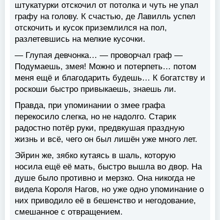
штукатурки отскочил от потолка и чуть не упал
графу на голову. К счастью, де Лавилль успел
отскочить и кусок приземлился на пол,
разлетевшись на мелкие кусочки.
— Глупая девчонка… — проворчал граф —
Подумаешь, змея! Можно и потерпеть… потом
меня ещё и благодарить будешь… К богатству и
роскоши быстро привыкаешь, знаешь ли.
Правда, при упоминании о змее графа
перекосило слегка, но не надолго. Старик
радостно потёр руки, предвкушая праздную
жизнь и всё, чего он был лишён уже много лет.
Эйрин же, зябко кутаясь в шаль, которую
носила ещё её мать, быстро вышла во двор. На
душе было противно и мерзко. Она никогда не
видела Короля Нагов, но уже одно упоминание о
них приводило её в бешенство и негодование,
смешанное с отвращением.