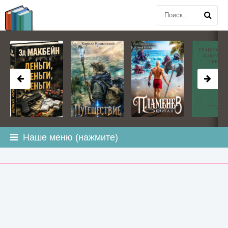
BOOK
PLANETA
.COM
Наше меню (нажмите)