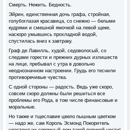
Смерть. Нежить. Бедность.
Эйрин, единственная дочь графа, стройная,
голубоглазая красавица, со снежно — белыми
кудрями и смешной ямочкой на левой щеке,
наскоро умывшись прохладной водой,
спустилась вниз к завтраку.
Граф де Лавилль, худой, седоволосый, со
следами горести и прежних дурных излишеств
на лице, пребывал с утра в довольно
неоднозначном настроении. Грудь его теснили
противоречивые чувства.
С одной стороны — радость. Ведь уже скоро,
совсем скоро должны были решиться все
проблемы его Рода, в том числе финансовые и
моральные.
Но также и тщеславие цвело пышным цветком
— надо же, сам Король Эсмонд Покоритель
удостоил их скромный дом такой великой чести!