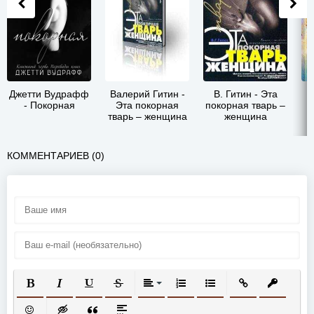
Джетти Вудрафф
Валерий Гитин -
В. Гитин - Эта
А
- Покорная
Эта покорная
покорная тварь –
тварь – женщина
женщина
КОММЕНТАРИЕВ (0)
ПОЛУЖИРНЫЙ
КУРСИВ
ПОДЧЕРКНУТЫЙ
ЗАЧЕРКНУТЫЙ
ВЫРАВНИВАНИЕ
НУМЕРОВАННЫЙ СПИСОК
МАРКИРОВАННЫЙ СП
ВСТАВИТЬ ССЫ
ВСТАВИТ