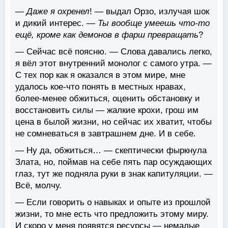
—
Даже я охренел
! — выдал Орзо, излучая шок
и дикий интерес. —
Ты вообще умеешь что-то
ещё, кроме как демонов в фарш превращать
?
— Сейчас всё поясню. — Слова давались легко,
я вёл этот внутренний монолог с самого утра. —
С тех пор как я оказался в этом мире, мне
удалось кое-что понять в местных нравах,
более-менее обжиться, оценить обстановку и
восстановить силы — жалкие крохи, грош им
цена в былой жизни, но сейчас их хватит, чтобы
не сомневаться в завтрашнем дне. И в себе.
— Ну да, обжиться… — скептически фыркнула
Злата, но, поймав на себе пять пар осуждающих
глаз, тут же подняла руки в знак капитуляции. —
Всё, молчу.
— Если говорить о навыках и опыте из прошлой
жизни, то мне есть что предложить этому миру.
И скоро у меня появятся ресурсы — немалые