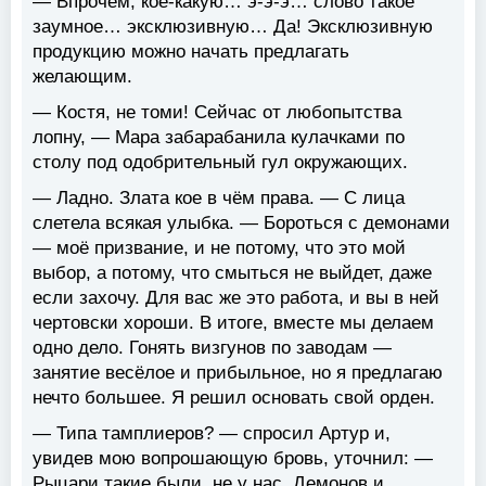
— Впрочем, кое-какую… э-э-э… слово такое
заумное… эксклюзивную… Да! Эксклюзивную
продукцию можно начать предлагать
желающим.
— Костя, не томи! Сейчас от любопытства
лопну, — Мара забарабанила кулачками по
столу под одобрительный гул окружающих.
— Ладно. Злата кое в чём права. — С лица
слетела всякая улыбка. — Бороться с демонами
— моё призвание, и не потому, что это мой
выбор, а потому, что смыться не выйдет, даже
если захочу. Для вас же это работа, и вы в ней
чертовски хороши. В итоге, вместе мы делаем
одно дело. Гонять визгунов по заводам —
занятие весёлое и прибыльное, но я предлагаю
нечто большее. Я решил основать свой орден.
— Типа тамплиеров? — спросил Артур и,
увидев мою вопрошающую бровь, уточнил: —
Рыцари такие были, не у нас. Демонов и