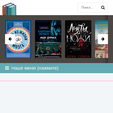
BOOK
PLANETA
.COM
Наше меню (нажмите)