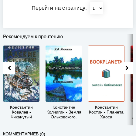
Перейти на страницу:
Рекомендуем к прочтению
Константин
Константин
Константин
Ковалев -
Колчигин - Земля
Костин - Планета
Чиканутый
Ольховского.
Хаоса
Д
Возвращение.
Книга третья
КОММЕНТАРИЕВ (0)