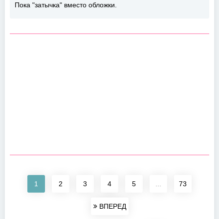
Пока "затычка" вместо обложки.
1
2
3
4
5
...
73
ВПЕРЕД