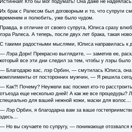
Истинная! Кто бы мог подумать! Она даже не надеялась,
Их брак с Ралесом был договорным и то, что супруги смо
временем и полюбить, уже было чудом.
Правда, в отличие от своего супруга, Юлиса сразу влюб
лэра Ралеса. А теперь, после двух лет брака, такая нов
С такими радостными мыслями, Юлиса направилась к д
— Лэра Дорн! Прекрасно выглядите, — заметив ее, рас
который все эти дни следил за тем, чтобы у лэры было
— Благодарю вас, лэр Орбин, — смутилась Юлиса, она 
комплименты от посторонних мужчин, — Я решила сегод
— Как?! Почему? Неужели вас посмел кто-то расстрои
отъезда еще несколько дней! А как же все процедуры? 
специально для вашей нежной кожи, маски для волос…
— Лэр Орбин, я благодарна вам за ваше гостеприимств
здесь…
— Но вы скучаете по супругу, — понимающе отозвался 