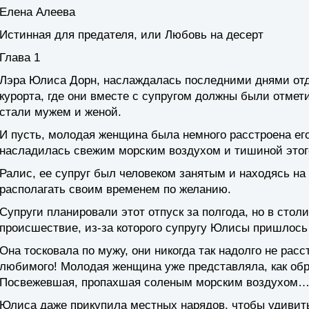
Елена Алеева
Истинная для предателя, или Любовь на десерт
Глава 1
Лэра Юлиса Дорн, наслаждалась последними днями отд
курорта, где они вместе с супругом должны были отметит
стали мужем и женой.
И пусть, молодая женщина была немного расстроена его
насладилась свежим морским воздухом и тишиной этого
Ралис, ее супруг был человеком занятым и находясь на 
располагать своим временем по желанию.
Супруги планировали этот отпуск за полгода, но в сто
происшествие, из-за которого супругу Юлисы пришлось
Она тосковала по мужу, они никогда так надолго не рас
любимого! Молодая женщина уже представляла, как обра
Посвежевшая, пропахшая соленым морским воздухом
Юлиса даже прикупила местных нарядов, чтобы удивить