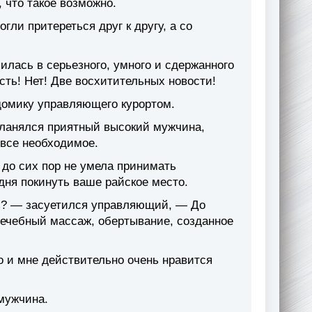
 что такое возможно.
гли притереться друг к другу, а со
илась в серьезного, умного и сдержанного
ость! Нет! Две восхитительных новости!
омику управляющего курортом.
кланялся приятный высокий мужчина,
 все необходимое.
до сих пор не умела принимать
ня покинуть ваше райское место.
ть? — засуетился управляющий, — До
Лечебный массаж, обертывание, созданное
о и мне действительно очень нравится
мужчина.