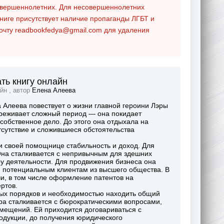
совершеннолетних. Для несовершеннолетних
ниге присутствует наличие пропаганды ЛГБТ и
почту
readbookfedya@gmail.com
для удаления
ть книгу онлайн
йн , автор
Елена Алеева
 Алеева повествует о жизни главной героини Лэры
ереживает сложный период — она покидает
собственное дело. До этого она отдыхала на
отсутствие и сложившиеся обстоятельства
 своей помощнице стабильность и доход. Для
Она сталкивается с непривычным для здешних
ру деятельности. Для продвижения бизнеса она
я потенциальным клиентам из высшего общества. В
и, в том числе оформление патентов на
ртов.
ных порядков и необходимостью находить общий
ра сталкивается с бюрократическими вопросами,
мещений. Ей приходится договариваться с
одукции, до получения юридического