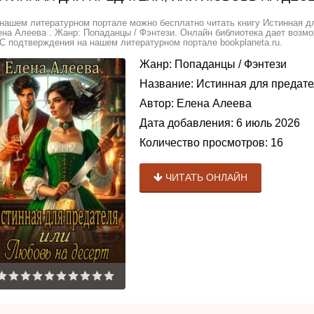
нашем литературном портале можно бесплатно читать книгу Истинная дл
на Алеева . Жанр: Попаданцы / Фэнтези. Онлайн библиотека дает возмож
 подтверждения на нашем литературном портале bookplaneta.ru.
Жанр:
Попаданцы
/
Фэнтези
Название:
Истинная для предате
Автор:
Елена Алеева
Дата добавления:
6 июль 2026
Количество просмотров:
16
ЧИТАТЬ ОНЛАЙН