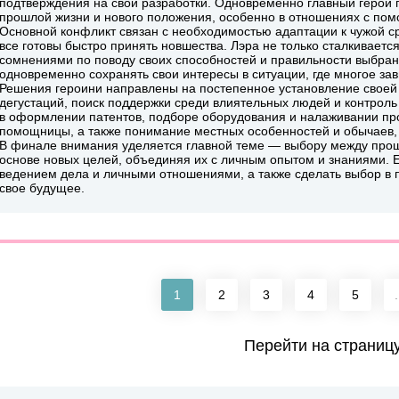
подтверждения на свои разработки. Одновременно главный герой 
прошлой жизни и нового положения, особенно в отношениях с по
Основной конфликт связан с необходимостью адаптации к чужой ср
все готовы быстро принять новшества. Лэра не только сталкиваетс
сомнениями по поводу своих способностей и правильности выбран
одновременно сохранять свои интересы в ситуации, где многое зав
Решения героини направлены на постепенное установление своей 
дегустаций, поиск поддержки среди влиятельных людей и контроль
в оформлении патентов, подборе оборудования и налаживании пр
помощницы, а также понимание местных особенностей и обычаев, ч
В финале внимания уделяется главной теме — выбору между прош
основе новых целей, объединяя их с личным опытом и знаниями. 
ведением дела и личными отношениями, а также сделать выбор в п
свое будущее.
1
2
3
4
5
.
Перейти на страниц