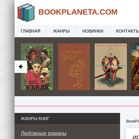
BOOK
PLANETA
.COM
ГЛАВНАЯ
ЖАНРЫ
НОВИНКИ
КОНТАКТ
ЖАНРЫ КНИГ
BookPl
Любовные романы
И