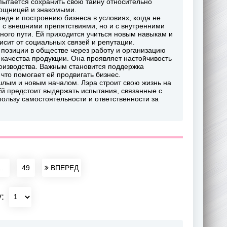
пытается сохранить свою тайну относительно
мощницей и знакомыми.
еде и построению бизнеса в условиях, когда не
я с внешними препятствиями, но и с внутренними
ного пути. Ей приходится учиться новым навыкам и
исит от социальных связей и репутации.
позиции в обществе через работу и организацию
 качества продукции. Она проявляет настойчивость
оизводства. Важным становится поддержка
то помогает ей продвигать бизнес.
лым и новым началом. Лэра строит свою жизнь на
Ей предстоит выдержать испытания, связанные с
ользу самостоятельности и ответственности за
..
49
ВПЕРЕД
у: