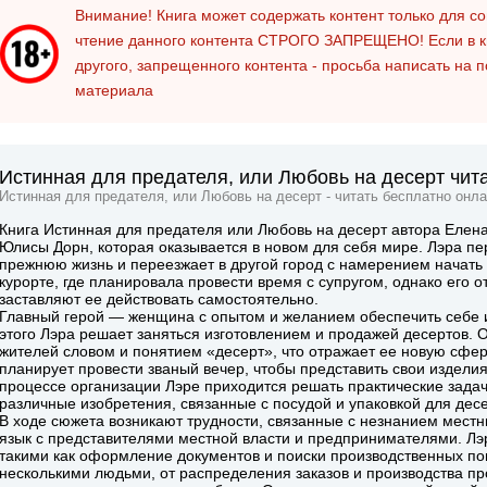
Внимание! Книга может содержать контент только для 
чтение данного контента
СТРОГО ЗАПРЕЩЕНО!
Если в к
другого, запрещенного контента - просьба написать на 
материала
Истинная для предателя, или Любовь на десерт чита
Истинная для предателя, или Любовь на десерт - читать бесплатно онла
Книга Истинная для предателя или Любовь на десерт автора Елена
Юлисы Дорн, которая оказывается в новом для себя мире. Лэра п
прежнюю жизнь и переезжает в другой город с намерением начать 
курорте, где планировала провести время с супругом, однако его 
заставляют ее действовать самостоятельно.
Главный герой — женщина с опытом и желанием обеспечить себе и
этого Лэра решает заняться изготовлением и продажей десертов. 
жителей словом и понятием «десерт», что отражает ее новую сфе
планирует провести званый вечер, чтобы представить свои издели
процессе организации Лэре приходится решать практические задач
различные изобретения, связанные с посудой и упаковкой для десе
В ходе сюжета возникают трудности, связанные с незнанием мест
язык с представителями местной власти и предпринимателями. Лэ
такими как оформление документов и поиски производственных по
несколькими людьми, от распределения заказов и производства пр