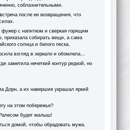
омненно, соблазнительными.
встреча после ее возвращения, что
силах.
 фужер с напитком и сверкая горящим
ю, приказала собирать вещи, а сама
йского солнца и белого песка.
росила взгляд в зеркало и обомлела…
е заметила нечеткий контур редкой, но
ма Дорн, а их навершие украшал яркий
негу на этом побережье?
 Ралесом будет малыш!
уться домой, чтобы обрадовать мужа.