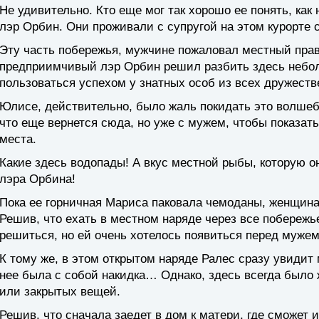
Не удивительно. Кто еще мог так хорошо ее понять, как
лэр Орбин. Они проживали с супругой на этом курорте с
Эту часть побережья, мужчине пожаловал местный прав
предприимчивый лэр Орбин решил разбить здесь небол
пользоваться успехом у знатных особ из всех дружеств
Юлисе, действительно, было жаль покидать это волшеб
что еще вернется сюда, но уже с мужем, чтобы показать
места.
Какие здесь водопады! А вкус местной рыбы, которую о
лэра Орбина!
Пока ее горничная Мариса паковала чемоданы, женщина
Решив, что ехать в местном наряде через все побережье 
решиться, но ей очень хотелось появиться перед мужем
К тому же, в этом открытом наряде Ралес сразу увидит 
нее была с собой накидка… Однако, здесь всегда было 
или закрытых вещей.
Решив, что сначала заедет в дом к матери, где сможет 