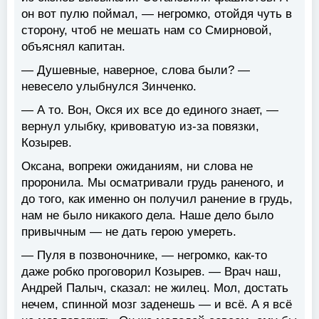
он вот пулю поймал, — негромко, отойдя чуть в
сторону, чтоб не мешать нам со Смирновой,
объяснял капитан.
— Душевные, наверное, слова были? —
невесело улыбнулся Зинченко.
— А то. Вон, Окся их все до единого знает, —
вернул улыбку, кривоватую из-за повязки,
Козырев.
Оксана, вопреки ожиданиям, ни слова не
проронила. Мы осматривали грудь раненого, и
до того, как именно он получил ранение в грудь,
нам не было никакого дела. Наше дело было
привычным — не дать герою умереть.
— Пуля в позвоночнике, — негромко, как-то
даже робко проговорил Козырев. — Врач наш,
Андрей Палыч, сказал: не жилец. Мол, достать
нечем, спинной мозг заденешь — и всё. А я всё