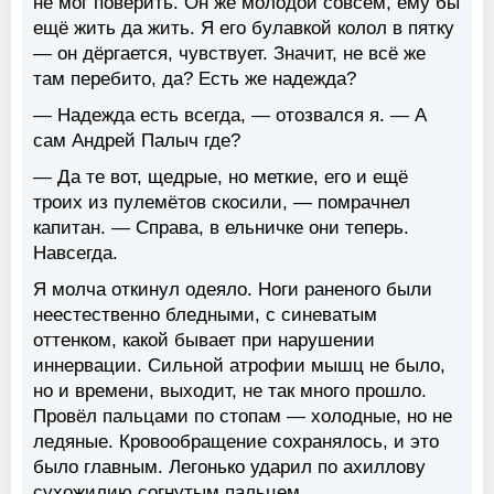
не мог поверить. Он же молодой совсем, ему бы
ещё жить да жить. Я его булавкой колол в пятку
— он дёргается, чувствует. Значит, не всё же
там перебито, да? Есть же надежда?
— Надежда есть всегда, — отозвался я. — А
сам Андрей Палыч где?
— Да те вот, щедрые, но меткие, его и ещё
троих из пулемётов скосили, — помрачнел
капитан. — Справа, в ельничке они теперь.
Навсегда.
Я молча откинул одеяло. Ноги раненого были
неестественно бледными, с синеватым
оттенком, какой бывает при нарушении
иннервации. Сильной атрофии мышц не было,
но и времени, выходит, не так много прошло.
Провёл пальцами по стопам — холодные, но не
ледяные. Кровообращение сохранялось, и это
было главным. Легонько ударил по ахиллову
сухожилию согнутым пальцем.