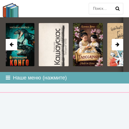
BOOK
PLANETA
.COM
Наше меню (нажмите)