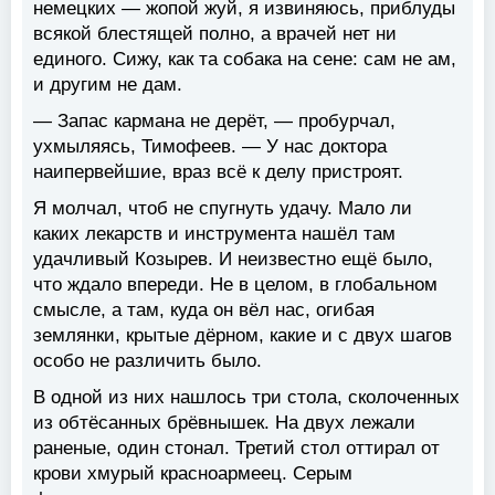
немецких — жопой жуй, я извиняюсь, приблуды
всякой блестящей полно, а врачей нет ни
единого. Сижу, как та собака на сене: сам не ам,
и другим не дам.
— Запас кармана не дерёт, — пробурчал,
ухмыляясь, Тимофеев. — У нас доктора
наипервейшие, враз всё к делу пристроят.
Я молчал, чтоб не спугнуть удачу. Мало ли
каких лекарств и инструмента нашёл там
удачливый Козырев. И неизвестно ещё было,
что ждало впереди. Не в целом, в глобальном
смысле, а там, куда он вёл нас, огибая
землянки, крытые дёрном, какие и с двух шагов
особо не различить было.
В одной из них нашлось три стола, сколоченных
из обтёсанных брёвнышек. На двух лежали
раненые, один стонал. Третий стол оттирал от
крови хмурый красноармеец. Серым