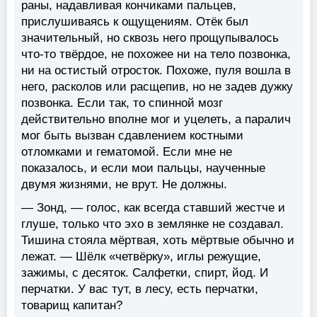
раны, надавливая кончиками пальцев,
прислушиваясь к ощущениям. Отёк был
значительный, но сквозь него прощупывалось
что-то твёрдое, не похожее ни на тело позвонка,
ни на остистый отросток. Похоже, пуля вошла в
него, расколов или расщепив, но не задев дужку
позвонка. Если так, то спинной мозг
действительно вполне мог и уцелеть, а паралич
мог быть вызван сдавлением костными
отломками и гематомой. Если мне не
показалось, и если мои пальцы, наученные
двумя жизнями, не врут. Не должны.
— Зонд, — голос, как всегда ставший жестче и
глуше, только что эхо в землянке не создавал.
Тишина стояла мёртвая, хоть мёртвые обычно и
лежат. — Шёлк «четвёрку», иглы режущие,
зажимы, с десяток. Салфетки, спирт, йод. И
перчатки. У вас тут, в лесу, есть перчатки,
товарищ капитан?