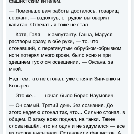
фашистским кителем.
— Поменьше вам работы досталось, товарищ
сержант, — вздохнув, с трудом выговорил
капитан. Отвечать я тоже не стал.
— Катя, Галя — к ампутанту. Ганна, Маруся —
растворы сразу, в обе руки, — то, что
стонавший, с перетянутым обрубком-обрывком
ноги потерял много крови, было ясно и при
здешнем тусклом освещении. — Оксана, за
мной.
Над тем, кто не стонал, уже стояли Зинченко и
Козырев.
— Это же… — начал было Борис Наумович.
— Он самый. Третий день без сознания. До
этого неделю стонал так, что… Сильно стонал, в
общем. В атаку всех поднял, на танки. Такие
слова нашёл, что ни один и не задумался — все
из окопов высыпали. Остановили фашистов. А