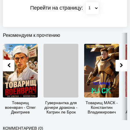
Перейти на страницу:
Рекомендуем к прочтению
Товарищ МАСК -
Карась Ершу не
Александр
Пе
Константин
товарищ -
Пташкин - Будьте
-
Владимирович
Алексей Синиярв
здоровы, товарищ
Ежов
капитан
КОММЕНТАРИЕВ (0)