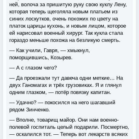
ней, волоча за пришитую руку свою куклу Лену,
которая теперь щеголяла новым платьем из
синих лоскутков, очень похожих по цвету на
платок царицы кухонь, и новым лицом, которое
ей нарисовал военный хирург. Так кукла стала
гораздо меньше похожа на безликую смерть.
— Как учили, Гавря, — хмыкнул,
поморщившись, Козырев.
— А с глазом чего?
— Да проезжали тут давеча одни меткие… На
двух Ганомагах и трёх грузовиках. Я и глянул
одним глазком, — потёр повязку капитан.
— Удачно? — покосился на него шагавший
рядом Зинченко.
— Вполне, товарищ майор. Они нам военно-
полевой госпиталь целый подарили. Посмертно,
— оскалился тот. — Теперь вот лекарств всяких