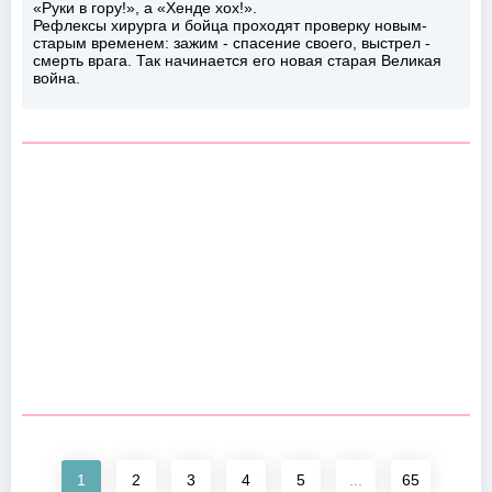
«Руки в гору!», а «Хенде хох!».
Рефлексы хирурга и бойца проходят проверку новым-
старым временем: зажим - спасение своего, выстрел -
смерть врага. Так начинается его новая старая Великая
война.
1
2
3
4
5
...
65