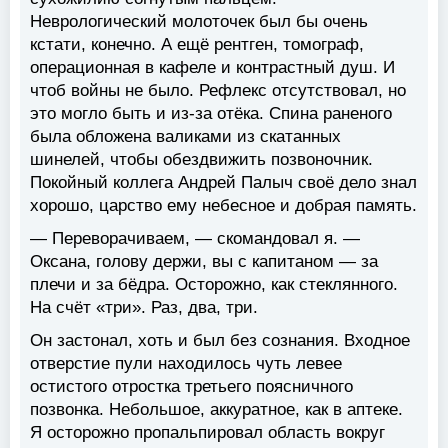
Неврологический молоточек был бы очень
кстати, конечно. А ещё рентген, томограф,
операционная в кафеле и контрастный душ. И
чтоб войны не было. Рефлекс отсутствовал, но
это могло быть и из-за отёка. Спина раненого
была обложена валиками из скатанных
шинелей, чтобы обездвижить позвоночник.
Покойный коллега Андрей Палыч своё дело знал
хорошо, царство ему небесное и добрая память.
— Переворачиваем, — скомандовал я. —
Оксана, голову держи, вы с капитаном — за
плечи и за бёдра. Осторожно, как стеклянного.
На счёт «три». Раз, два, три.
Он застонал, хоть и был без сознания. Входное
отверстие пули находилось чуть левее
остистого отростка третьего поясничного
позвонка. Небольшое, аккуратное, как в аптеке.
Я осторожно пропальпировал область вокруг