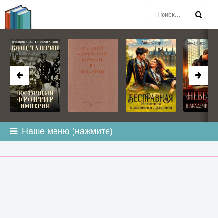
BOOK
PLANETA
.COM
Наше меню (нажмите)