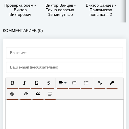
Проверка боем -
Виктор Зайцев -
Виктор Зайцев -
В
Виктор
Точно вовремя.
Прикамская
Викторович
15-минутные
попытка – 2
Зайцев
кулинарные
рецепты в
условиях острой
КОММЕНТАРИЕВ (0)
нехватки времени
ПОЛУЖИРНЫЙ
КУРСИВ
ПОДЧЕРКНУТЫЙ
ЗАЧЕРКНУТЫЙ
ВЫРАВНИВАНИЕ
НУМЕРОВАННЫЙ СПИСОК
МАРКИРОВАННЫЙ СП
ВСТАВИТЬ ССЫ
ВСТАВИТ
ВСТАВИТЬ СМАЙЛИК
ВСТАВКА СКРЫТОГО ТЕКСТА
ВСТАВКА ЦИТАТЫ
ВСТАВКА СПОЙЛЕРА