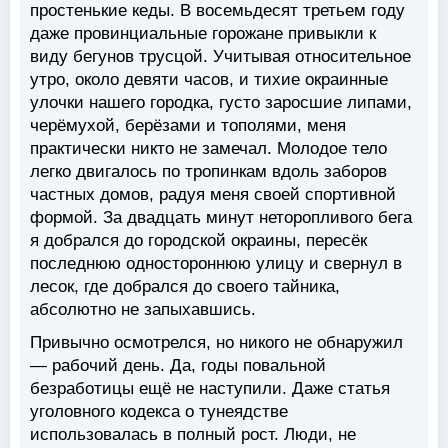
простенькие кеды. В восемьдесят третьем году
даже провинциальные горожане привыкли к
виду бегунов трусцой. Учитывая относительное
утро, около девяти часов, и тихие окраинные
улочки нашего городка, густо заросшие липами,
черёмухой, берёзами и тополями, меня
практически никто не замечал. Молодое тело
легко двигалось по тропинкам вдоль заборов
частных домов, радуя меня своей спортивной
формой. За двадцать минут неторопливого бега
я добрался до городской окраины, пересёк
последнюю одностороннюю улицу и свернул в
лесок, где добрался до своего тайника,
абсолютно не запыхавшись.
Привычно осмотрелся, но никого не обнаружил
— рабочий день. Да, годы повальной
безработицы ещё не наступили. Даже статья
уголовного кодекса о тунеядстве
использовалась в полный рост. Люди, не