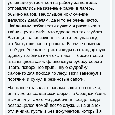
успевшие устроиться на работу за полгода,
отправлялись на казённые харчи в лагерь,
обычно на год. Небольшое исключение
делалось дембелям, да и то не очень часто.
Найденным поблизости сучком я расковырял
тайник, ругая себя, что сделал его так глубоко.
Вытащил запаянную в полиэтилен упаковку,
чтобы тут же распотрошить. В темпе поменял
своё дешёвенькое трико и кеды на стандартную
одежду грибника или охотника — брезентовые
штаны цвета хаки, фланелевую рубаху серого
цвета, поверх неё привычную фуфайку —
самое-то для похода по лесу. Ноги завернул в
портянки и сунул в резиновые сапоги.
На голове оказалась панама защитного цвета,
опять же из солдатской формы в Средней Азии.
Выменял у такого же дембеля в поезде, когда
возвращался домой после службы, на значок
отличника, пусть и без документов, который я