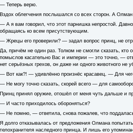
— Теперь верю.
Вздох облегчения послышался со всех сторон. А Олман
— А я вам говорил, что этот парнишка непростой. Давн
обращаясь ко всем присутствующим.
— Жрецы его проверили? — задал вопрос принц, не отр
Да, причём не один раз. Толком не смогли сказать, кто он
помыслов касательно Вас и империи — это точно, — от
нет серьёзных грехов, он даже ни одного животного не у
— Вот как?! — удивлённо произнёс красавец. — Для чег
— Не могу точно сказать, скорей всего — для самообор
Принц принял оружие, отошёл от меня чуть дальше и п
— И часто приходилось обороняться?
— Не помню, — ответила, снова пожалев, что поддалас
Я долго отказывалась от предложения Олмана попытать 
телохранителя наследного принца. И лишь его упоминан