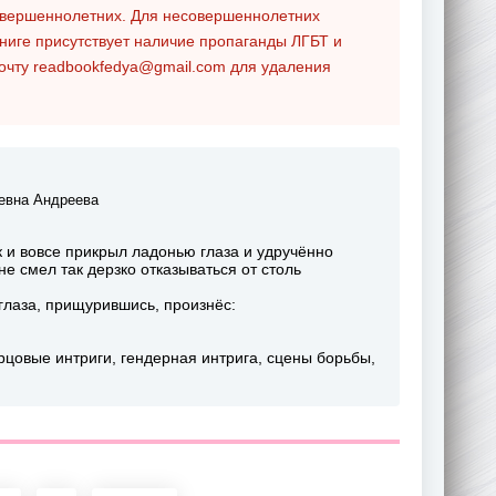
совершеннолетних. Для несовершеннолетних
ниге присутствует наличие пропаганды ЛГБТ и
почту
readbookfedya@gmail.com
для удаления
евна Андреева
 и вовсе прикрыл ладонью глаза и удручённо
е смел так дерзко отказываться от столь
глаза, прищурившись, произнёс:
орцовые интриги, гендерная интрига, сцены борьбы,