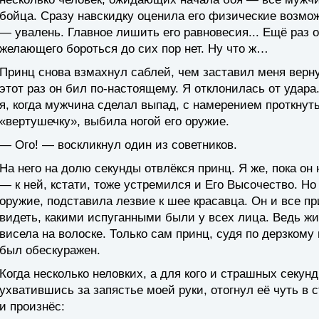
бойца. Сразу навскидку оценила его физические возмо
— увалень. Главное лишить его равновесия... Ещё раз 
желающего бороться до сих пор нет. Ну что ж…
Принц снова взмахнул саблей, чем заставил меня верн
этот раз он бил по-настоящему. Я отклонилась от удар
я, когда мужчина сделал выпад, с намерением проткнуть
«вертушечку», выбила ногой его оружие.
— Ого! — воскликнул один из советников.
На него на долю секунды отвлёкся принц. Я же, пока о
— к ней, кстати, тоже устремился и Его Высочество. Но
оружие, подставила лезвие к шее красавца. Он и все 
видеть, какими испуганными были у всех лица. Ведь жи
висела на волоске. Только сам принц, судя по дерзкому 
был обескуражен.
Когда несколько неловких, а для кого и страшных секун
ухватившись за запястье моей руки, отогнул её чуть в 
и произнёс: