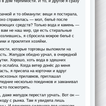
в дом терпимости. И то, и другое я сразу
рачкой и то обманули: вещи я постирала,
лохо справилась — мол, бельё после
з моющих средств? Только вода и камень —
 вам не наш мир, где есть стиральные
зозлившись, я сбросила мокрое бельё с
рики и проклятия хозяйки.
ности, которые торговцы выложили на
асть. Желудок обидно урчал, в очередной
сутки. Хорошо, хоть вода в здешних
 ослабла. Когда ветер донёс до меня
сть, я присела на корточки и вдруг
бесхозных прилавков, приглашал
едние несколько поединков и заманивал
осто посмотреть.
 даже желудок перестал урчать. Вот он —
ходу с рынка. Там я увидела лишь
ны. И одинокого сидящего под навесом