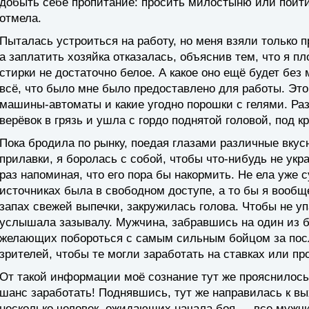
добыть себе пропитание: просить милостыню или пойти 
отмела.
Пыталась устроиться на работу, но меня взяли только п
а заплатить хозяйка отказалась, объяснив тем, что я п
стирки не достаточно белое. А какое оно ещё будет бе
всё, что было мне было предоставлено для работы. Это
машины-автоматы и какие угодно порошки с гелями. Ра
верёвок в грязь и ушла с гордо поднятой головой, под к
Пока бродила по рынку, поедая глазами различные вкус
прилавки, я боролась с собой, чтобы что-нибудь не укр
раз напоминая, что его пора бы накормить. Не ела уже 
источниках была в свободном доступе, а то бы я вообще
запах свежей выпечки, закружилась голова. Чтобы не упа
услышала зазывалу. Мужчина, забравшись на один из 
желающих побороться с самым сильным бойцом за посл
зрителей, чтобы те могли заработать на ставках или пр
От такой информации моё сознание тут же прояснилось,
шанс заработать! Поднявшись, тут же направилась к вы
несколько человек, ожидающих начала боя — все мужчи