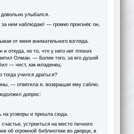
 довольно улыбался.
о за ним наблюдаю! — громко произнёс он,
ывая от меня внимательного взгляда.
 и откуда, но то, что у него нет плохих
ветил Олман. — Более того, за его душой
бил — чист, как младенец.
о тогда учился драться?
оны, — ответила я, возвращая ему саблю.
родолжил допрос:
ь на уговоры и пришла сюда.
счастье, устроиться на место личного
ие об огромной библиотеке во дворце, в