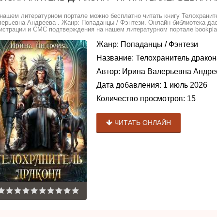
нашем литературном портале можно бесплатно читать книгу Телохранит
ерьевна Андреева . Жанр: Попаданцы / Фэнтези. Онлайн библиотека дае
истрации и СМС подтверждения на нашем литературном портале bookplan
Жанр:
Попаданцы
/
Фэнтези
Название:
Телохранитель дракон
Автор:
Ирина Валерьевна Андре
Дата добавления:
1 июль 2026
Количество просмотров:
15
ЧИТАТЬ ОНЛАЙН