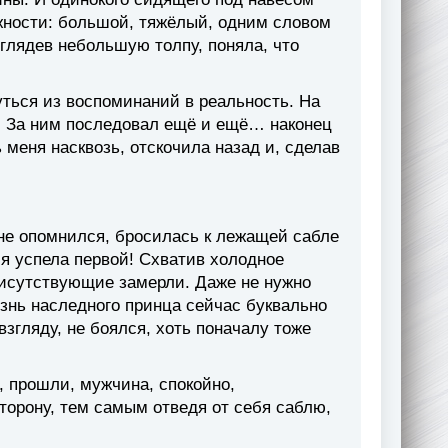
жности: большой, тяжёлый, одним словом
оглядев небольшую толпу, поняла, что
уться из воспоминаний в реальность. На
а. За ним последовал ещё и ещё… наконец
 меня насквозь, отскочила назад и, сделав
н не опомнился, бросилась к лежащей сабле
 я успела первой! Схватив холодное
присутствующие замерли. Даже не нужно
знь наследного принца сейчас буквально
взгляду, не боялся, хоть поначалу тоже
д, прошли, мужчина, спокойно,
сторону, тем самым отведя от себя саблю,