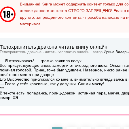
Внимание! Книга может содержать контент только для 
чтение данного контента
СТРОГО ЗАПРЕЩЕНО!
Если в к
другого, запрещенного контента - просьба написать на 
материала
Телохранитель дракона читать книгу онлайн
Телохранитель дракона - читать бесплатно онлайн , автор
Ирина Валерь
— Я отказываюсь! — громко заявила вслух.
Все присутствующие вновь замерли от очередного шока. Олман так
покачал головой. Принц тоже был удивлён. Наверное, никто ранее н
почётного места при дворце.
Его Высочество приблизился ко мне и, внимательно вглядываясь в 
— Глаза у тебя красивые, как у девушки. Сними маску!
***
В тексте есть: попаданка, принц-дракон, истинная пара, магия, дв
юмор, ХЭ.