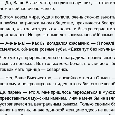
— Да, Ваше Высочество, он один из лучших, — ответил
чём я сейчас очень жалею.
В этом новом мире, куда я попала, очень сложно выжит
в любом патриархальном обществе, практически бесправ
поняла, как только здесь оказалась, и быстро сориент
пригодилось. Не зря столько лет занималась «Чёрным» 
— А-а-а-а-а! — Как бы догадался красавчик. — Я понял
смеяться, обнажив ровные зубы. «Даже тут без изъяна»
Чего уж тут, природа щедро его наградила: правильные 
тёмные волосы... Вот только кожа белая, в отличие от
так как мать принца — северянка.
— Нет, Ваше Высочество, — спокойно ответил Олман. — 
поэтому и не среагировал: видел, что сабля его не коснё
Да, парень — это я. Мне пришлось переодеться в мужск
представиться мужским именем. Иначе меня бы не взял
устраивается за центральным рынком. Только своими б
денег на жизнь, иначе одинокой женщине здесь не выжит