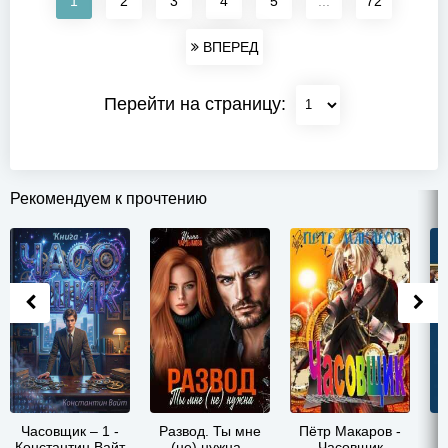
1
2
3
4
5
...
72
ВПЕРЕД
Перейти на страницу:
Рекомендуем к прочтению
Часовщик – 1 -
Развод. Ты мне
Пётр Макаров -
П
Константин Вайт
(не) нужна -
Часовщик