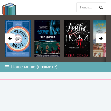
BOOK
PLANETA
.COM
Наше меню (нажмите)