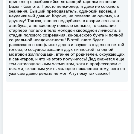
пришелец с разбившийся летающей тарелки из песни
Бахыт-Компота. Просто пенсионер, и даже не союзного
значения. Бывший преподаватель, одинокий вдовец и
неудачливый дачник. Короче, не повезло ни одному, ни
другому! Так как, юноша недоубился в аварии сельского
автобуса, а пенсионеру повезло меньше, то сознание
старпера попало в тело молодой свободной личности, в
стадии полового созревания, юношеского бунта и полной
социальной неадекватности! В этой книге будет
рассказано о конфликте дедов и внуков в отдельно взятой
голове, о сосуществовании двух личностей на одной
мозговой жилплощади, втайне от родителей, окружающих
и санитаров, и что из этого получилось! Дед окажется еще
тем антисоциальным элементом, хотя и профессором с
очками, склонным учить молодое поколению тому, чего он
уже сам давно делать не мог! А тут ему так свезло!