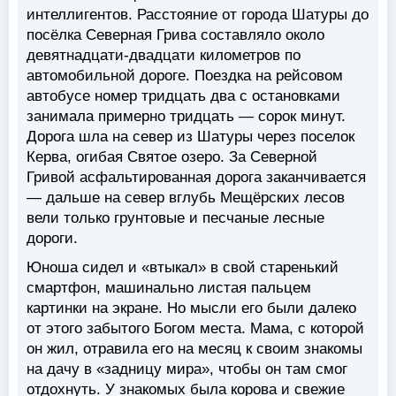
интеллигентов. Расстояние от города Шатуры до
посёлка Северная Грива составляло около
девятнадцати-двадцати километров по
автомобильной дороге. Поездка на рейсовом
автобусе номер тридцать два с остановками
занимала примерно тридцать — сорок минут.
Дорога шла на север из Шатуры через поселок
Керва, огибая Святое озеро. За Северной
Гривой асфальтированная дорога заканчивается
— дальше на север вглубь Мещёрских лесов
вели только грунтовые и песчаные лесные
дороги.
Юноша сидел и «втыкал» в свой старенький
смартфон, машинально листая пальцем
картинки на экране. Но мысли его были далеко
от этого забытого Богом места. Мама, с которой
он жил, отравила его на месяц к своим знакомы
на дачу в «задницу мира», чтобы он там смог
отдохнуть. У знакомых была корова и свежие