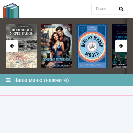
BOOK
PLANETA
.COM
Наше меню (нажмите)