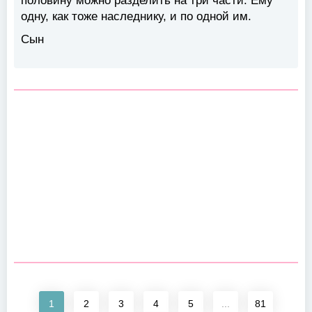
половину можно разделить на три части. Ему
одну, как тоже наследнику, и по одной им.
Сын
1
2
3
4
5
...
81