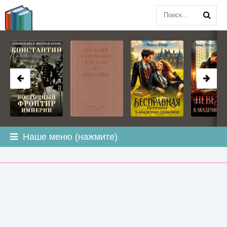
BOOK
PLANETA
.COM
Наше меню (нажмите)