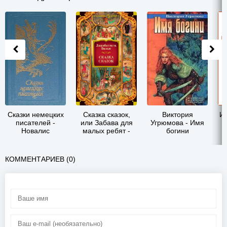
Сказки немецких
Сказка сказок,
Виктория
Ин
писателей -
или Забава для
Угрюмова - Имя
Новалис
малых ребят -
богини
Джамбаттиста
Базиле
КОММЕНТАРИЕВ (0)