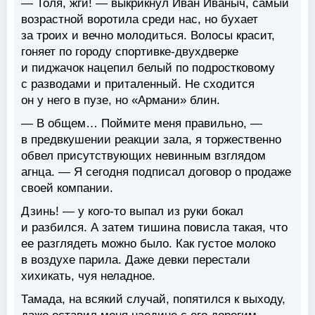
— Толя, жги! — выкрикнул Иван Иваныч, самый
возрастной воротила среди нас, но бухает
за троих и вечно молодиться. Волосы красит,
гоняет по городу спортивке-двухдверке
и пиджачок нацепил белый по подростковому
с разводами и приталенный. Не сходится
он у него в пузе, но «Армани» блин.
— В общем… Поймите меня правильно, —
в предвкушении реакции зала, я торжественно
обвел присутствующих невинным взглядом
агнца. — Я сегодня подписал договор о продаже
своей компании.
Дзинь! — у кого-то выпал из руки бокал
и разбился. А затем тишина повисла такая, что
ее разглядеть можно было. Как густое молоко
в воздухе парила. Даже девки перестали
хихикать, чуя неладное.
Тамада, на всякий случай, попятился к выходу,