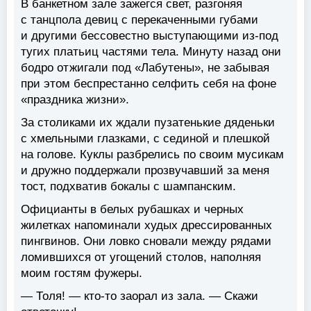
В банкетном зале зажегся свет, разгоняя
с танцпола девиц с перекаченными губами
и другими бессовестно выступающими из-под
тугих платьиц частями тела. Минуту назад они
бодро отжигали под «Лабутены», не забывая
при этом беспрестанно селфить себя на фоне
«праздника жизни».
За столиками их ждали пузатенькие дяденьки
с хмельными глазками, с сединой и плешкой
на голове. Куклы разбрелись по своим мусикам
и дружно поддержали прозвучавший за меня
тост, подхватив бокалы с шампанским.
Официанты в белых рубашках и черных
жилетках напоминали худых дрессированных
пингвинов. Они ловко сновали между рядами
ломившихся от угощений столов, наполняя
моим гостям фужеры.
— Толя! — кто-то заорал из зала. — Скажи