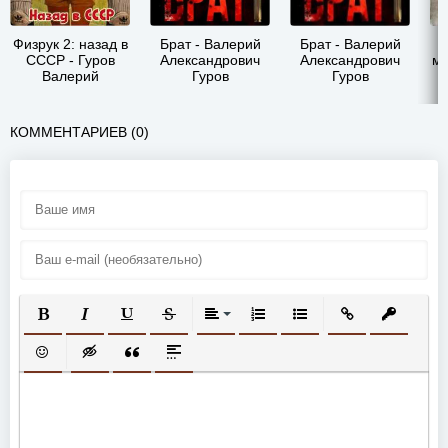
Физрук 2: назад в
Брат - Валерий
Брат - Валерий
СССР - Гуров
Александрович
Александрович
ми
Валерий
Гуров
Гуров
Александрович
А
КОММЕНТАРИЕВ (0)
ПОЛУЖИРНЫЙ
КУРСИВ
ПОДЧЕРКНУТЫЙ
ЗАЧЕРКНУТЫЙ
ВЫРАВНИВАНИЕ
НУМЕРОВАННЫЙ СПИСОК
МАРКИРОВАННЫЙ СП
ВСТАВИТЬ ССЫ
ВСТАВИТ
ВСТАВИТЬ СМАЙЛИК
ВСТАВКА СКРЫТОГО ТЕКСТА
ВСТАВКА ЦИТАТЫ
ВСТАВКА СПОЙЛЕРА