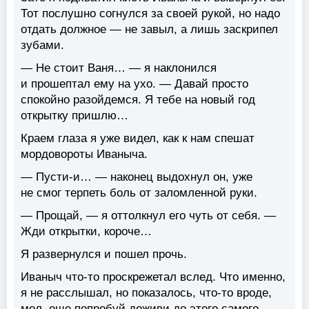
Тот послушно согнулся за своей рукой, но надо
отдать должное — не завыл, а лишь заскрипел
зубами.
— Не стоит Ваня… — я наклонился
и прошептал ему на ухо. — Давай просто
спокойно разойдемся. Я тебе на новый год
открытку пришлю…
Краем глаза я уже видел, как к нам спешат
мордовороты Иваныча.
— Пусти-и… — наконец выдохнул он, уже
не смог терпеть боль от заломленной руки.
— Прощай, — я оттолкнул его чуть от себя. —
Жди открытки, короче…
Я развернулся и пошел прочь.
Иваныч что-то проскрежетал вслед. Что именно,
я не расслышал, но показалось, что-то вроде,
мол, еще попробуй доживи до этого самого