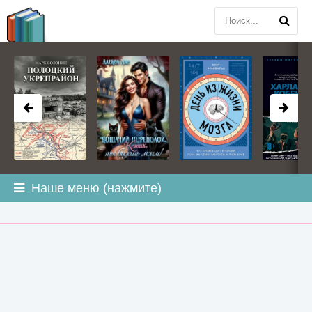
BOOK
PLANETA
.COM
Наше меню (нажмите)