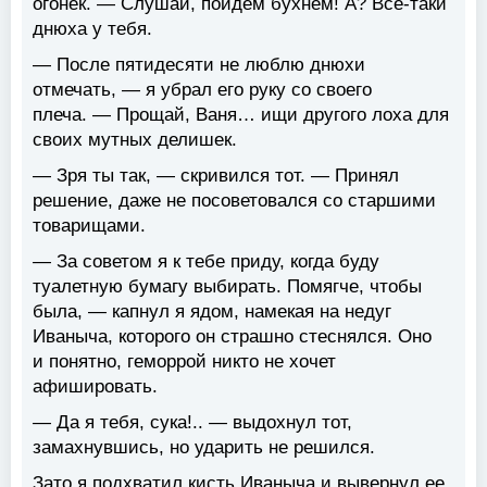
огонек. — Слушай, пойдем бухнем! А? Все-таки
днюха у тебя.
— После пятидесяти не люблю днюхи
отмечать, — я убрал его руку со своего
плеча. — Прощай, Ваня… ищи другого лоха для
своих мутных делишек.
— Зря ты так, — скривился тот. — Принял
решение, даже не посоветовался со старшими
товарищами.
— За советом я к тебе приду, когда буду
туалетную бумагу выбирать. Помягче, чтобы
была, — капнул я ядом, намекая на недуг
Иваныча, которого он страшно стеснялся. Оно
и понятно, геморрой никто не хочет
афишировать.
— Да я тебя, сука!.. — выдохнул тот,
замахнувшись, но ударить не решился.
Зато я подхватил кисть Иваныча и вывернул ее.