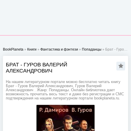
BookPlaneta
»
Книги
»
Фантастика и фэнтези
»
Попаданцы
» Брат - Гуров Валерий Александрович
БРАТ - ГУРОВ ВАЛЕРИЙ
АЛЕКСАНДРОВИЧ
На нашем литературном портале можно бесплатно читать книгу
Брат - Гуров Валерий Александрович, Гуров Валерий
Александрович . Жанр: Попаданцы. Онлайн библиотека дает
возможность прочитать весь текст и даже без регистрации и СМС
подтверждения на нашем литературном портале bookplaneta.ru.