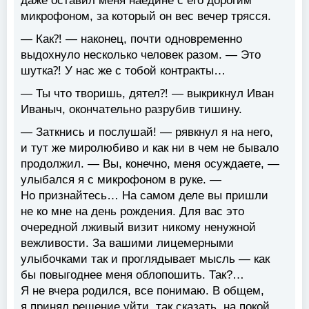
даже оставил меня наедине с его дорогим
микрофоном, за который он вес вечер трясся.
— Как⁈ — наконец, почти одновременно
выдохнуло несколько человек разом. — Это
шутка⁈ У нас же с тобой контракты…
— Ты что творишь, дятел⁈ — выкрикнул Иван
Иваныч, окончательно разрубив тишину.
— Заткнись и послушай! — рявкнул я на него,
и тут же миролюбиво и как ни в чем не бывало
продолжил. — Вы, конечно, меня осуждаете, —
улыбался я с микрофоном в руке. —
Но признайтесь… На самом деле вы пришли
не ко мне на день рождения. Для вас это
очередной лживый визит никому ненужной
вежливости. За вашими лицемерными
улыбочками так и проглядывает мысль — как
бы повыгоднее меня облопошить. Так?…
Я не вчера родился, все понимаю. В общем,
я принял решение уйти, так сказать, на покой.