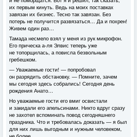
и не поморщатся. Вот я и решил, так сказать,
их первым кинуть. Ведь на моих поставках
завязан их бизнес. Тесно так завязан. Без
потерь не получится развязаться… Да и похрен!
Живем один раз…
Тамада несмело взял у меня из рук микрофон.
Его прическа а-ля Элвис теперь уже
не топорщилась, а повисла безвольным
гребешком.
— Уважаемые гости! — попробовал
он разрядить обстановку. — Помните, зачем
мы сегодня здесь собрались! Сегодня день
рождения Анато…
Но уважаемые гости его вмиг освистали
и закидали его апельсинами. Никто вдруг сразу
не захотел вспоминать повод сегодняшнего
праздника. Что и требовалась доказать — я был
для них лишь выгодным и нужным человеком,
не более.