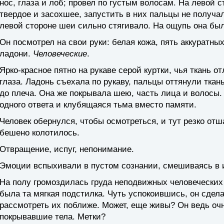
нос, глаза и лоб; провел по густым волосам. На левой 
твердое и засохшее, запустить в них пальцы не получал
левой стороне шеи сильно стягивало. На ощупь она бы
Он посмотрел на свои руки: белая кожа, пять аккуратн
ладони.
Человеческие
.
Ярко-красное пятно на рукаве серой куртки, чья ткань 
глаза. Ладонь съехала по рукаву, пальцы оттянули ткань
до плеча. Она же покрывала шею, часть лица и волосы.
одного ответа и клубящаяся тьма вместо памяти.
Человек обернулся, чтобы осмотреться, и тут резко отш
бешено колотилось.
Отвращение, испуг, непонимание.
Эмоции вспыхивали в пустом сознании, смешиваясь в 
На полу громоздилась груда неподвижных человеческих
была та мягкая подстилка. Чуть успокоившись, он сдела
рассмотреть их поближе. Может, еще живы? Он ведь очн
покрывавшие тела. Метки?