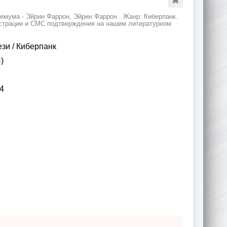
емума - Эйрин Фаррон, Эйрин Фаррон . Жанр: Киберпанк.
гистрации и СМС подтверждения на нашем литературном
ези
/
Киберпанк
)
4