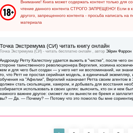
Внимание! Книга может содержать контент только для 
чтение данного контента
СТРОГО ЗАПРЕЩЕНО!
Если в к
другого, запрещенного контента - просьба написать на 
материала
Точка Экстремума (СИ) читать книгу онлайн
Точка Экстремума (СИ) - читать бесплатно онлайн , автор
Эйрин Фаррон
Андроиду Ретту Калестону удается выжить в "чистке", после чего 
стороне таинственного революционера Вергилия, хозяина космическ
кем и для чего был создан — у него нет ни воспоминаний, ни знан
то, что Ретт не простая серийная модель, а единичный экземпляр,
обучения на "Афелии", Вергилий назначает Ретта своим агентом в
должен стать скользящим, хакером, и добывать для восстания не
собирается использовать в своих целях: выяснить, кто он и кем бы
намного важнее другое: сможет ли он вынести ее бремя и заплатит
вы? — Да. — Почему? — Потому что это помогло бы мне сориентир