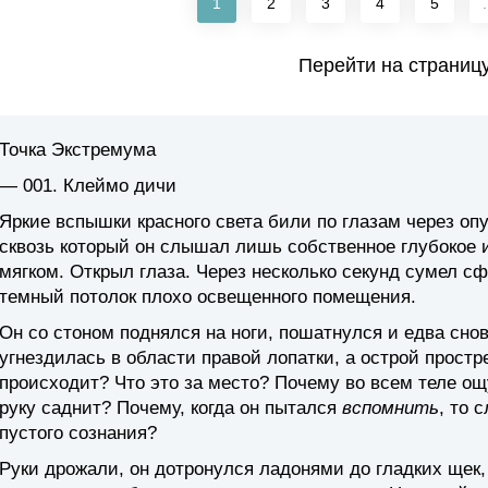
1
2
3
4
5
.
Перейти на страниц
Точка Экстремума
— 001. Клеймо дичи
Яркие вспышки красного света били по глазам через оп
сквозь который он слышал лишь собственное глубокое 
мягком. Открыл глаза. Через несколько секунд сумел сф
темный потолок плохо освещенного помещения.
Он со стоном поднялся на ноги, пошатнулся и едва сно
угнездилась в области правой лопатки, а острой простр
происходит? Что это за место? Почему во всем теле ощ
руку саднит? Почему, когда он пытался
вспомнить
, то 
пустого сознания?
Руки дрожали, он дотронулся ладонями до гладких щек