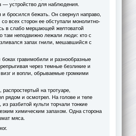
з — устройство для наблюдения.
ся и бросился бежать. Он свернул направо,
 со всех сторон ее обступали монолитно-
сь в слабо мерцающей желтоватой
то там неподвижно лежали люди: кто с
азливался запах гнили, мешавшийся с
 боках гравимобили и разнообразные
репрыгивая через темные безликие и
 визг и вопли, обрываемые громкими
, распростертый на тротуаре,
л рядом и осмотрел. На голове и теле
 из разбитой культи торчали тонкие
резким химическим запахом. Одна сторона
шмат мяса.
ог.