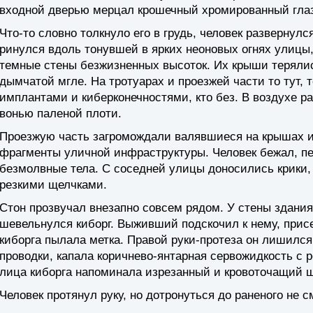
входной дверью мерцал крошечный хромированный гла
Что-то словно толкнуло его в грудь, человек развернул
ринулся вдоль тонувшей в ярких неоновых огнях улицы,
темные стены безжизненных высоток. Их крыши теряли
дымчатой мгле. На тротуарах и проезжей части то тут, 
имплантами и киберконечностями, кто без. В воздухе р
вонью паленой плоти.
Проезжую часть загромождали валявшиеся на крышах и
фрагменты уличной инфраструктуры. Человек бежал, пе
безмолвные тела. С соседней улицы доносились крики,
резкими щелчками.
Стон прозвучал внезапно совсем рядом. У стены здания
шевельнулся киборг. Выживший подскочил к нему, присе
киборга пылала метка. Правой руки-протеза он лишился,
проводки, капала коричнево-янтарная сервожидкость с 
лица киборга напоминала изрезанный и кровоточащий 
Человек протянул руку, но дотронуться до раненого не см