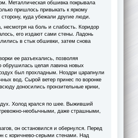
том. Металлическая обшивка покрывала
олько пришлось привыкать к яркому
сторону, куда убежали другие люди.
, несмотря на боль и слабость. Коридор
алось, его издают сами стены. Ладонь
алились в стык обшивки, затем снова
ворки ее разъехались, позволяя
о обрушилась целая лавина новых
 воздух был прохладным. Ноздри царапнули
чных вод. Сырой ветер принес по воронке
овсюду доносились пронзительные крики,
здух. Холод крался по шее. Выживший
о тревожно-необычными, даже страшными,
шагов, он остановился и обернулся. Перед
н с коричнево-серыми стенами. Над