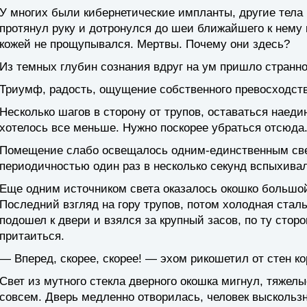
У многих были кибернетические импланты, другие тела
протянул руку и дотронулся до шеи ближайшего к нему 
кожей не прощупывался. Мертвы. Почему они здесь?
Из темных глубин сознания вдруг на ум пришло странно
Триумф, радость, ощущение собственного превосходств
Несколько шагов в сторону от трупов, оставаться наед
хотелось все меньше. Нужно поскорее убраться отсюда
Помещение слабо освещалось одним-единственным свет
периодичностью один раз в несколько секунд вспыхивал
Еще одним источником света оказалось окошко большо
Последний взгляд на гору трупов, потом холодная сталь
подошел к двери и взялся за крупный засов, по ту сто
притаиться.
— Вперед, скорее, скорее! — эхом рикошетил от стен ко
Свет из мутного стекла дверного окошка мигнул, тяжел
совсем. Дверь медленно отворилась, человек выскользн