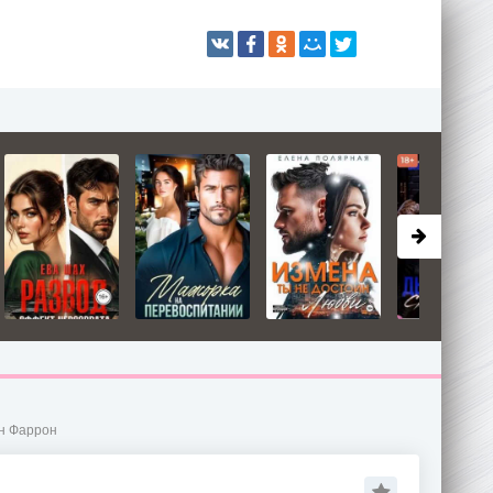
ин Фаррон