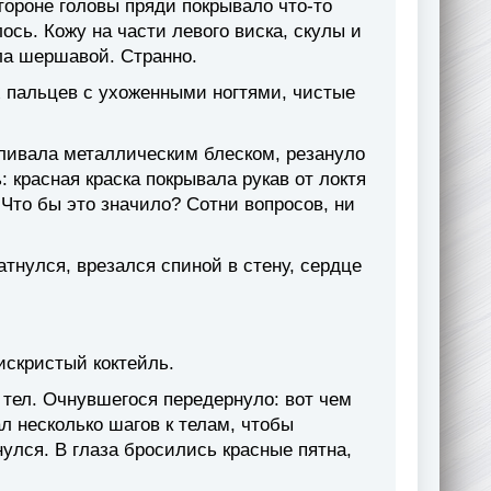
стороне головы пряди покрывало что-то
ось. Кожу на части левого виска, скулы и
ла шершавой. Странно.
ых пальцев с ухоженными ногтями, чистые
отливала металлическим блеском, резануло
: красная краска покрывала рукав от локтя
 Что бы это значило? Сотни вопросов, ни
атнулся, врезался спиной в стену, сердце
искристый коктейль.
 тел. Очнувшегося передернуло: вот чем
л несколько шагов к телам, чтобы
улся. В глаза бросились красные пятна,