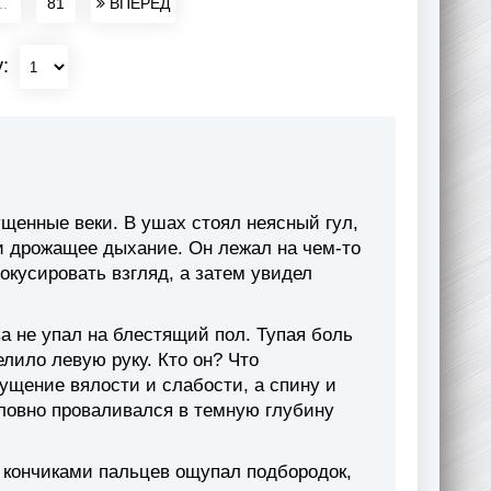
..
81
ВПЕРЕД
у:
ущенные веки. В ушах стоял неясный гул,
и дрожащее дыхание. Он лежал на чем-то
окусировать взгляд, а затем увидел
ва не упал на блестящий пол. Тупая боль
елило левую руку. Кто он? Что
ущение вялости и слабости, а спину и
словно проваливался в темную глубину
, кончиками пальцев ощупал подбородок,