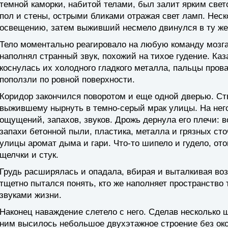
темной каморки, набитой телами, был залит ярким све
пол и стены, острыми бликами отражая свет ламп. Неск
освещению, затем выживший несмело двинулся в ту же 
Тело моментально реагировало на любую команду мозга
наполнял странный звук, похожий на тихое гудение. Каз
коснулась их холодного гладкого металла, пальцы пров
поползли по ровной поверхности.
Коридор закончился поворотом и еще одной дверью. Ст
выжившему нырнуть в темно-серый мрак улицы. На нег
ощущений, запахов, звуков. Дрожь дернула его плечи:
запахи бетонной пыли, пластика, металла и грязных сто
улицы аромат дыма и гари. Что-то шипело и гудело, от
щелчки и стук.
Грудь расширялась и опадала, вбирая и выталкивая во
тщетно пытался понять, кто же наполняет пространств
звуками жизни.
Наконец наваждение слетело с него. Сделав несколько 
ним высилось небольшое двухэтажное строение без око