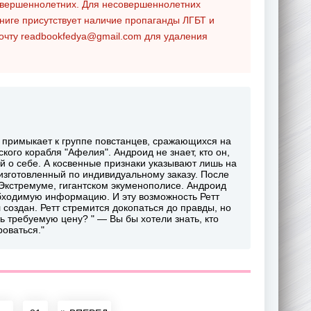
совершеннолетних. Для несовершеннолетних
ниге присутствует наличие пропаганды ЛГБТ и
почту
readbookfedya@gmail.com
для удаления
он примыкает к группе повстанцев, сражающихся на
ого корабля "Афелия". Андроид не знает, кто он,
ий о себе. А косвенные признаки указывают лишь на
 изготовленный по индивидуальному заказу. После
 Экстремуме, гигантском экуменополисе. Андроид
обходимую информацию. И эту возможность Ретт
л создан. Ретт стремится докопаться до правды, но
ь требуемую цену? " — Вы бы хотели знать, кто
оваться."