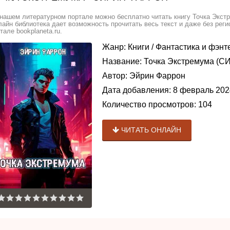
нашем литературном портале можно бесплатно читать книгу Точка Экстр
айн библиотека дает возможность прочитать весь текст и даже без ре
тале bookplaneta.ru.
Жанр:
Книги
/
Фантастика и фэнт
Название:
Точка Экстремума (СИ
Автор:
Эйрин Фаррон
Дата добавления:
8 февраль 202
Количество просмотров:
104
ЧИТАТЬ ОНЛАЙН