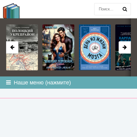
BOOK
PLANETA
.COM
Наше меню (нажмите)