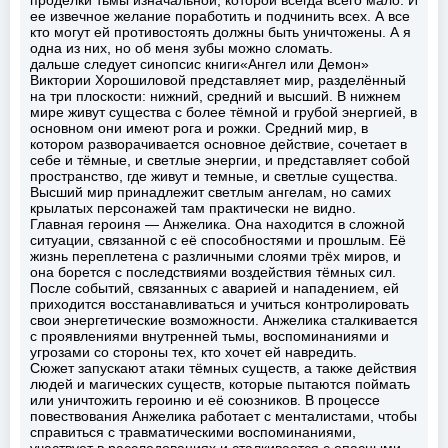
ее извечное желание поработить и подчинить всех. А все
кто могут ей противостоять должны быть уничтожены. А я
одна из них, но об меня зубы можно сломать.
дальше следует синопсис книги«Ангел или Демон»
Виктории Хорошиловой представляет мир, разделённый
на три плоскости: нижний, средний и высший. В нижнем
мире живут существа с более тёмной и грубой энергией, в
основном они имеют рога и рожки. Средний мир, в
котором разворачивается основное действие, сочетает в
себе и тёмные, и светлые энергии, и представляет собой
пространство, где живут и темные, и светлые существа.
Высший мир принадлежит светлым ангелам, но самих
крылатых персонажей там практически не видно.
Главная героиня — Анжелика. Она находится в сложной
ситуации, связанной с её способностями и прошлым. Её
жизнь переплетена с различными слоями трёх миров, и
она борется с последствиями воздействия тёмных сил.
После событий, связанных с аварией и нападением, ей
приходится восстанавливаться и учиться контролировать
свои энергетические возможности. Анжелика сталкивается
с проявлениями внутренней тьмы, воспоминаниями и
угрозами со стороны тех, кто хочет ей навредить.
Сюжет запускают атаки тёмных существ, а также действия
людей и магических существ, которые пытаются поймать
или уничтожить героиню и её союзников. В процессе
повествования Анжелика работает с менталистами, чтобы
справиться с травматическими воспоминаниями,
участвует в расследованиях и сталкивается с опасными