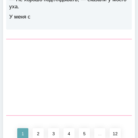
уха.
У меня с
1
2
3
4
5
...
12