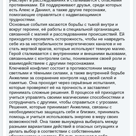
противниками. Её поддерживают друзья, среди которых
есть Алекс и Даниил, а также другие персонажи,
помогающие справляться с надвигающимися
трудностями.
Основные события касаются борьбы с тьмой внутри и
вокруг героини, её работы в специальной организации,
связанной с магией и расследованием происшествий. Ей
приходится проявлять осторожность, чтобы не навредить
себе из-за нестабильности энергетических каналов и не
стать жертвой врагов, которые используют темную магию.
Герой сталкивается с внутренними и внешними вызовами,
связанными с контролем силы, пониманием своей роли и
взаимодействием с другими персонажами.
Ключевой конфликт состоит в противостоянии между
светлыми и тёмными силами, а также внутренней борьбе
Анжелики за сохранение контроля над своей силой и
памятью. Она проходит через серьёзные испытания,
которые проверяют её на прочность и заставляют
принимать сложные решения. В процессе ей приходится
учиться управлять своими магическими способностями и
сотрудничать с другими, чтобы справиться с угрозами.
Решения, которые принимает Анжелика, связаны с
необходимостью защищать себя и близких, принимать
помощь и учиться использовать энергию в меру своих
возможностей. Она также вынуждена выбирать между
разными вариантами действий в опасных ситуациях и
делать выбор в соответствии с собственными
убеждениями и целями. Её путь включает в себя