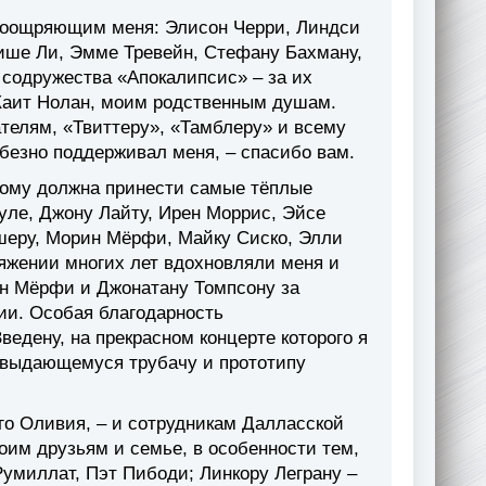
поощряющим меня: Элисон Черри, Линдси
рише Ли, Эмме Тревейн, Стефану Бахману,
 содружества «Апокалипсис» – за их
Каит Нолан, моим родственным душам.
телям, «Твиттеру», «Тамблеру» и всему
безно поддерживал меня, – спасибо вам.
тому должна принести самые тёплые
уле, Джону Лайту, Ирен Моррис, Эйсе
шеру, Морин Мёрфи, Майку Сиско, Элли
тяжении многих лет вдохновляли меня и
н Мёрфи и Джонатану Томпсону за
и. Особая благодарность
едену, на прекрасном концерте которого я
– выдающемуся трубачу и прототипу
его Оливия, – и сотрудникам Далласской
оим друзьям и семье, в особенности тем,
Румиллат, Пэт Пибоди; Линкору Леграну –