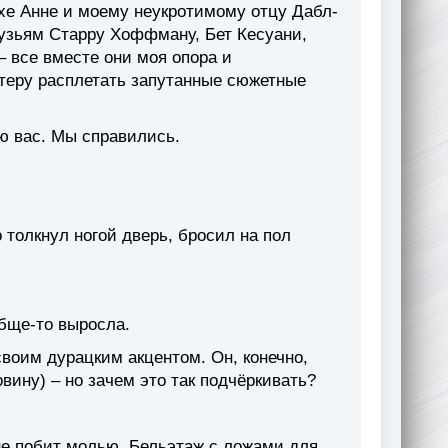
хе Анне и моему неукротимому отцу Дабл-
узьям Старру Хоффману, Бет Кесуани,
 все вместе они моя опора и
стеру расплетать запутанные сюжетные
ю вас. Мы справились.
о толкнул ногой дверь, бросил на пол
обще-то выросла.
своим дурацким акцентом. Он, конечно,
овину) – но зачем это так подчёркивать?
не побит молью. Бельэтаж с ложами для