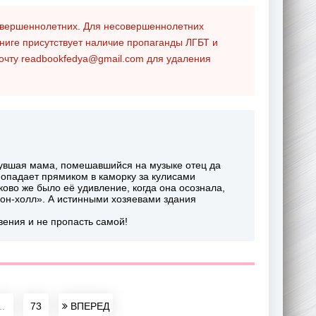
совершеннолетних. Для несовершеннолетних
ниге присутствует наличие пропаганды ЛГБТ и
почту
readbookfedya@gmail.com
для удаления
нувшая мама, помешавшийся на музыке отец да
попадает прямиком в каморку за кулисами
ово же было её удивление, когда она осознала,
сон-холл». А истинными хозяевами здания
вения и не пропасть самой!
..
73
ВПЕРЕД