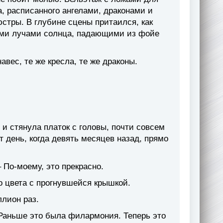
, расписанного ангелами, драконами и
тры. В глубине сцены притаился, как
сыми лучами солнца, падающими из фойе
вес, те же кресла, те же драконы.
 и стянула платок с головы, почти совсем
т день, когда девять месяцев назад, прямо
 По-моему, это прекрасно.
о цвета с прогнувшейся крышкой.
ллион раз.
– Раньше это была филармония. Теперь это