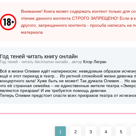
Внимание! Книга может содержать контент только для 
чтение данного контента
СТРОГО ЗАПРЕЩЕНО!
Если в к
другого, запрещенного контента - просьба написать на 
материала
Год теней читать книгу онлайн
Год теней - читать бесплатно онлайн , автор
Клэр Легран
Всё в жизни Оливии идёт наперекосяк: неведомым образом исчез
ещё и этот переезд в театр… Из уютной спокойной жизни девочка 
концертного зала! Хуже быть не может! Так думала Оливия… Но как
что её странная семейка – не единственные жители театра «Эмер
являются призраки! И им требуется помощь девочки.
Теперь Оливии предстоит спасти всех призраков театра от исчезно
1
2
3
4
5
.