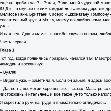
ещё не пробил час? – Эшли, Энди, моей чудесной маче
Ю-Ди – я скучаю по ним каждый день; моим дорогим др
Мелиссе Ганн, Бриттани Сисеро и Джонатану Томпсону –
спасательный круг; и Мэтту, моему возлюбленному, ма
узлы.
И наконец, Дрю и маме – спасибо, скучаю по вам, любл
Часть первая
Глава 1
Тот год, когда появились призраки, начался так: Маэстр
чемодан и воскликнул:
– Вуаля!
– Видела уже, – заметила я. Если он забыл, я здесь во
– Да, но ты посмотри хорошенько, – сказал Маэстро со 
чистокровный итальянец и всё такое (я-то только напол
Я скрестила руки на груди и внимательно огляделась.
Ряды кресел с выцветшими сиденьями. Занавес на сце