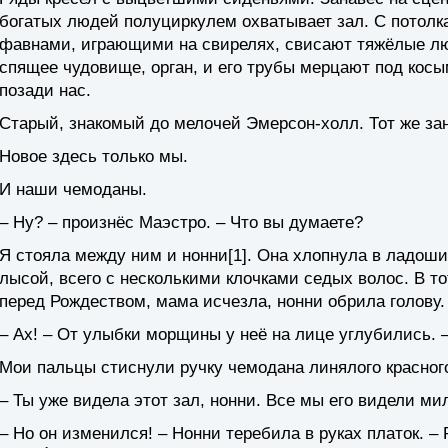
богатых людей полуциркулем охватывает зал. С потолка
фавнами, играющими на свирелях, свисают тяжёлые люс
спящее чудовище, орган, и его трубы мерцают под ко
позади нас.
Старый, знакомый до мелочей Эмерсон-холл. Тот же зана
Новое здесь только мы.
И наши чемоданы.
– Ну? – произнёс Маэстро. – Что вы думаете?
Я стояла между ним и нонни[1]. Она хлопнула в ладоши
лысой, всего с несколькими клочками седых волос. В то
перед Рождеством, мама исчезла, нонни обрила голову.
– Ах! – От улыбки морщины у неё на лице углубились. –
Мои пальцы стиснули ручку чемодана линялого красног
– Ты уже видела этот зал, нонни. Все мы его видели ми
– Но он изменился! – Нонни теребила в руках платок. 