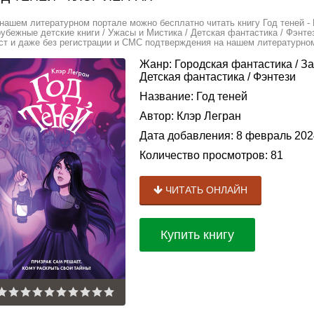
нашем литературном портале можно бесплатно читать книгу Год теней - 
убежные детские книги / Ужасы и Мистика / Детская фантастика / Фэнте
ст и даже без регистрации и СМС подтверждения на нашем литературном 
Жанр:
Городская фантастика
/
За
Детская фантастика
/
Фэнтези
Название:
Год теней
Автор:
Клэр Легран
Дата добавления:
8 февраль 202
Количество просмотров:
81
ЧИТАТЬ ОНЛАЙН
Купить книгу