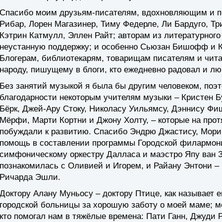
Спасибо моим друзьям-писателям, вдохновляющим и 
Рибар, Лорен Магазинер, Тиму Федерле, Ли Бардуго, Т
Кэтрин Катмулл, Эллен Райт; авторам из литературного
неустанную поддержку; и особенно Сьюзан Бишофф и 
Блогерам, библиотекарям, товарищам писателям и чита
народу, пишущему в блоги, кто ежедневно радовал и лю
Без занятий музыкой я была бы другим человеком, поэ
благодарности некоторым учителям музыки – Кристен Б
Бёрк, Джей-Ару Стоку, Николасу Уильямсу, Дэннису Фи
Мёрфи, Марти Кортни и Джону Холту, – которые на про
побуждали к развитию. Спасибо Эндрю Джастису, Мори
помощь в составлении программы Городской филармони
симфоническому оркестру Далласа и маэстро Япу ван Зв
познакомилась с Оливией и Игорем, и Райану Энтони 
Ричарда Эшли.
Доктору Алану Муньосу – доктору Птице, как называет 
городской больницы за хорошую заботу о моей маме; м
кто помогал нам в тяжёлые времена: Пати Ганн, Джуди 