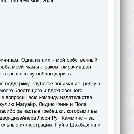
ельство «Эксмо», 2024
ричинам. Одна из них – мой собственный
борьба моей мамы с раком, омрачившая
которых я хочу поблагодарить.
ую поддержку, глубокое понимание, редкую
моего блестящего и вдохновенного
е вопросы; всю команду издательства
Джулию Магуайр, Лидию Финн и Пола
пасибо за частые гребешки, которыми вы
 шеф-дизайнера Люси Рут Камминс – за
тительные иллюстрации; Пуйю Шахбазяна и