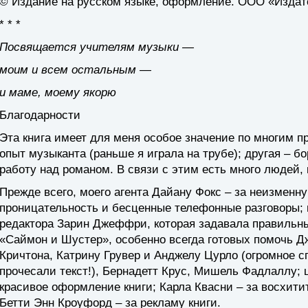
© Издание на русском языке, оформление. ООО «Издат
* * *
Посвящается учителям музыки —
моим и всем остальным —
и маме, моему якорю
Благодарности
Эта книга имеет для меня особое значение по многим п
опыт музыканта (раньше я играла на трубе); другая – 
работу над романом. В связи с этим есть много людей, 
Прежде всего, моего агента Дайану Фокс – за неизменн
проницательность и бесценные телефонные разговоры; 
редактора Зарин Джеффри, которая задавала правильны
«Саймон и Шустер», особенно всегда готовых помочь 
Кричтона, Катрину Грувер и Анджелу Цурло (огромное с
прочесали текст!), Бернадетт Крус, Мишель Фадлаллу;
красивое оформление книги; Карла Квасни – за восхи
Бетти Энн Кроуфорд – за рекламу книги.