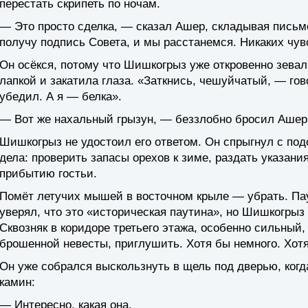
перестать скрипеть по ночам.
— Это просто сделка, — сказал Ашер, складывая письмо
получу подпись Совета, и мы расстанемся. Никаких чувс
Он осёкся, потому что Шишкогрыз уже откровенно зевал
лапкой и закатила глаза. «Заткнись, чешуйчатый, — гов
убедил. А я — белка».
— Вот же нахальный грызун, — беззлобно бросил Ашер
Шишкогрыз не удостоил его ответом. Он спрыгнул с подо
дела: проверить запасы орехов к зиме, раздать указани
прибытию гостьи.
Помёт летучих мышей в восточном крыле — убрать. Пау
уверял, что это «историческая паутина», но Шишкогрыз 
Сквозняк в коридоре третьего этажа, особенно сильный,
брошенной невесты, приглушить. Хотя бы немного. Хотя
Он уже собрался выскользнуть в щель под дверью, когд
камин:
— Интересно, какая она.