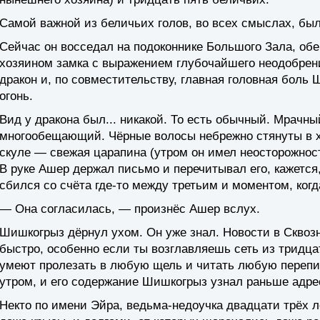
Самой важной из беличьих голов, во всех смыслах, б
Сейчас он восседал на подоконнике Большого Зала, обер
хозяином замка с выражением глубочайшего неодобрени
дракон и, по совместительству, главная головная боль 
огонь.
Вид у дракона был... никакой. То есть обычный. Мрачный
многообещающий. Чёрные волосы небрежно стянуты в хв
скуле — свежая царапина (утром он имел неосторожност
В руке Ашер держал письмо и перечитывал его, кажется
сбился со счёта где-то между третьим и моментом, когд
— Она согласилась, — произнёс Ашер вслух.
Шишкогрыз дёрнул ухом. Он уже знал. Новости в Сквоз
быстро, особенно если ты возглавляешь сеть из тридца
умеют пролезать в любую щель и читать любую перепи
утром, и его содержание Шишкогрыз узнал раньше адре
Некто по имени Эйра, ведьма-недоучка двадцати трёх л