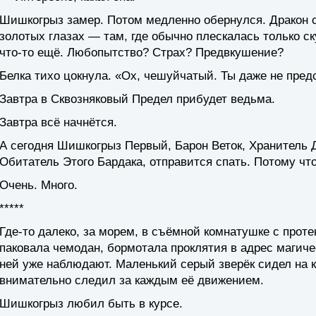
Шишкогрыз замер. Потом медленно обернулся. Дракон сто
золотых глазах — там, где обычно плескалась только с
что-то ещё. Любопытство? Страх? Предвкушение?
Белка тихо цокнула. «Ох, чешуйчатый. Ты даже не пред
Завтра в Сквозняковый Предел прибудет ведьма.
Завтра всё начнётся.
А сегодня Шишкогрыз Первый, Барон Веток, Хранитель
Обитатель Этого Бардака, отправится спать. Потому что
Очень. Много.
*****
Где-то далеко, за морем, в съёмной комнатушке с про
паковала чемодан, бормотала проклятия в адрес магиче
ней уже наблюдают. Маленький серый зверёк сидел на ка
внимательно следил за каждым её движением.
Шишкогрыз любил быть в курсе.