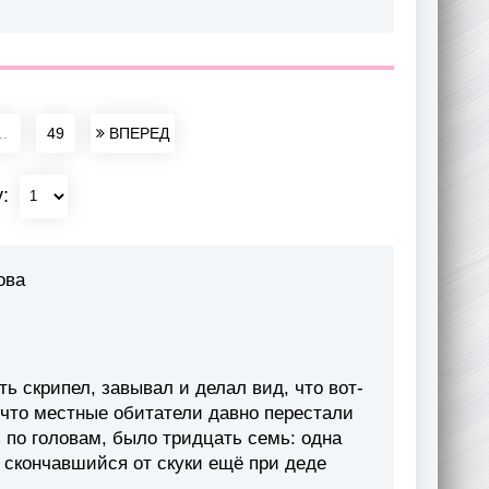
..
49
ВПЕРЕД
у:
ова
ь скрипел, завывал и делал вид, что вот-
к что местные обитатели давно перестали
 по головам, было тридцать семь: одна
, скончавшийся от скуки ещё при деде