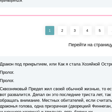
притворяться.
1
2
3
4
5
.
Перейти на страниц
Дракон под прикрытием, или Как я стала Хозяйкой Остр
Пролог.
Пролог.
Сквозняковый Предел жил своей обычной жизнью, то ест
вот развалится. Делал он это последние триста лет, та
обращать внимание. Местных обитателей, если считать
драконья голова, одна призрачная (дворецкий Финнеган
нынешнего хозяина) и тридцать пять беличьих.