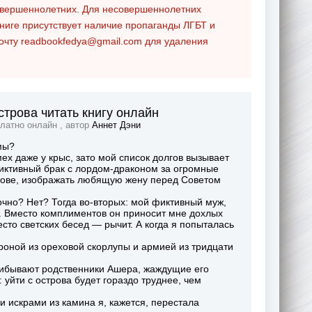
совершеннолетних. Для несовершеннолетних
ниге присутствует наличие пропаганды ЛГБТ и
почту
readbookfedya@gmail.com
для удаления
строва читать книгу онлайн
платно онлайн , автор
Аннет Дэни
мы?
ех даже у крыс, зато мой список долгов вызывает
фиктивный брак с лордом-драконом за огромные
трове, изображать любящую жену перед Советом
очно? Нет? Тогда во-вторых: мой фиктивный муж,
и. Вместо комплиментов он приносит мне дохлых
сто светских бесед — рычит. А когда я попыталась
роной из ореховой скорлупы и армией из тридцати
прибывают родственники Ашера, жаждущие его
 уйти с острова будет гораздо труднее, чем
и искрами из камина я, кажется, перестала