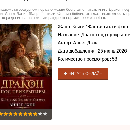
нашем литературном портале можно бесплатно читать книгу Дракон под 
и, Аннет Дэни . Жанр: Фэнтези. Онлайн библиотека дает возможность пр
тверждения на нашем литературном портале bookplaneta.ru.
Жанр:
Книги
/
Фантастика и фэнт
Название:
Дракон под прикрытием
Автор:
Аннет Дэни
Дата добавления:
25 июнь 2026
Количество просмотров:
58
ЧИТАТЬ ОНЛАЙН