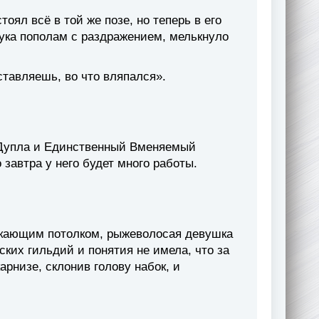
ял всё в той же позе, но теперь в его
кука пополам с раздражением, мелькнуло
ставляешь, во что вляпался».
 Дупла и Единственный Вменяемый
 завтра у него будет много работы.
текающим потолком, рыжеволосая девушка
ских гильдий и понятия не имела, что за
рнизе, склонив голову набок, и