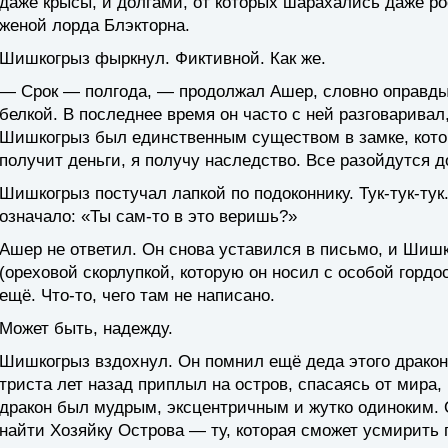
даже крысы, и долгами, от которых шарахались даже р
женой лорда Блэкторна.
Шишкогрыз фыркнул. Фиктивной. Как же.
— Срок — полгода, — продолжал Ашер, словно оправды
белкой. В последнее время он часто с ней разговаривал,
Шишкогрыз был единственным существом в замке, котор
получит деньги, я получу наследство. Все разойдутся 
Шишкогрыз постучал лапкой по подоконнику. Тук-тук-тук
означало: «Ты сам-то в это веришь?»
Ашер не ответил. Он снова уставился в письмо, и Шишк
(ореховой скорлупкой, которую он носил с особой гордос
ещё. Что-то, чего там не написано.
Может быть, надежду.
Шишкогрыз вздохнул. Он помнил ещё деда этого дракона
триста лет назад приплыл на остров, спасаясь от мира,
дракон был мудрым, эксцентричным и жутко одиноким. О
найти Хозяйку Острова — ту, которая сможет усмирить п