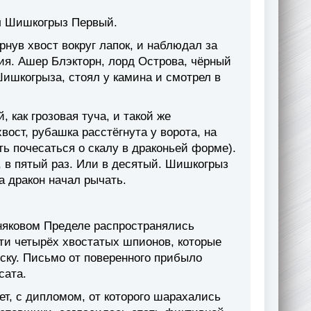
ыл Шишкогрыз Первый.
нув хвост вокруг лапок, и наблюдал за
я. Ашер Блэкторн, лорд Острова, чёрный
Шишкогрыза, стоял у камина и смотрел в
, как грозовая туча, и такой же
ост, рубашка расстёгнута у ворота, на
ь почесаться о скалу в драконьей форме).
, в пятый раз. Или в десятый. Шишкогрыз
а дракон начал рычать.
няковом Пределе распространялись
ти четырёх хвостатых шпионов, которые
ску. Письмо от поверенного прибыло
сата.
ет, с дипломом, от которого шарахались