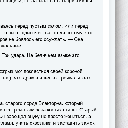
остовщики, согласилась стать фиктивной
ваясь перед пустым залом. Или перед
 то ли от одиночества, то ли потому, что
ое не боялось его осуждать. — Она
довольные.
. Три удара. На беличьем языке это
огрыз мог поклясться своей короной
тью), что дракон ищет в строчках что-то
, старого лорда Блэкторна, который
 и построил замок на костях скалы. Старый
н завещал внуку не просто жениться, а
ламя, унять сквозняки и заставить замок