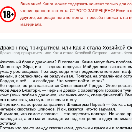
Внимание! Книга может содержать контент только для 
чтение данного контента
СТРОГО ЗАПРЕЩЕНО!
Если в к
другого, запрещенного контента - просьба написать на 
материала
Дракон под прикрытием, или Как я стала Хозяйкой О
Дракон под прикрытием, или Как я стала Хозяйкой Острова - читать бес
Фиктивный брак с драконом? Я согласна. Какие могут быть пробле
Меня зовут Эйра, и я — ведьма-недоучка. Мой диплом вызывает см
ужас у ростовщиков. Поэтому, когда мне предложили контракт на 
деньги, я согласилась не раздумывая. Полгода на отдалённом ос
Лордов, и всё — я свободна. Что может пойти не так?
Во-первых, остров называется Сквозняковый Предел. Этого достат
лорд Ашер Блэкторн, — чёрный дракон с характером грозовой туч
крыс (язык любви у драконов, как выяснилось, специфический). Вме
его причесать, мы чуть не снесли стену.
В-третьих, на острове заправляет Шишкогрыз Первый — белка с ко
четырёх хвостатых шпионов. И он, кажется, что-то задумал.
Я думала, что самое сложное — это пережить полгода. Но когда 
наследства, а его магия выходит из-под контроля, я вдруг понимаю:
остаться.
Потому что где-то между сквозняками, дохлыми крысами и золотым