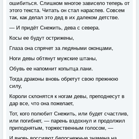
ошибиться. Слишком многое зависело теперь от
этого текста. Читать он стал нараспев. Совсем
так, как делал это дед в их далеком детстве.
— И придёт Снежить, дева с севера.
Косы ее будут острижены,
Глаза она спрячет за ледяными оконцами,
Ноги девы обтянут мужские штаны,
Обувь ее напомнит копытца лани.
Тогда драконы вновь обретут свою прежнюю
силу,
Короли склонятся к ногам девы, преподнесут в
дар все, что она пожелает,
Тот, кого полюбит Снежить, или будет счастлив,
или погибнет, — парень вздохнул и продолжил
приподнятым, торжественным голосом, —
И вновь воссияют белоснежные знамена на