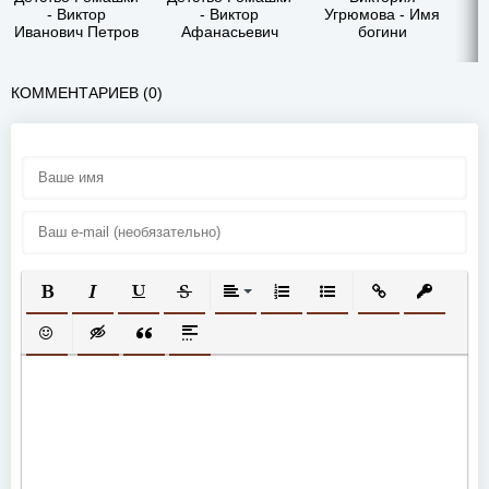
- Виктор
- Виктор
Угрюмова - Имя
Иванович Петров
Афанасьевич
богини
Петров
КОММЕНТАРИЕВ (0)
ПОЛУЖИРНЫЙ
КУРСИВ
ПОДЧЕРКНУТЫЙ
ЗАЧЕРКНУТЫЙ
ВЫРАВНИВАНИЕ
НУМЕРОВАННЫЙ СПИСОК
МАРКИРОВАННЫЙ СП
ВСТАВИТЬ ССЫ
ВСТАВИТ
ВСТАВИТЬ СМАЙЛИК
ВСТАВКА СКРЫТОГО ТЕКСТА
ВСТАВКА ЦИТАТЫ
ВСТАВКА СПОЙЛЕРА