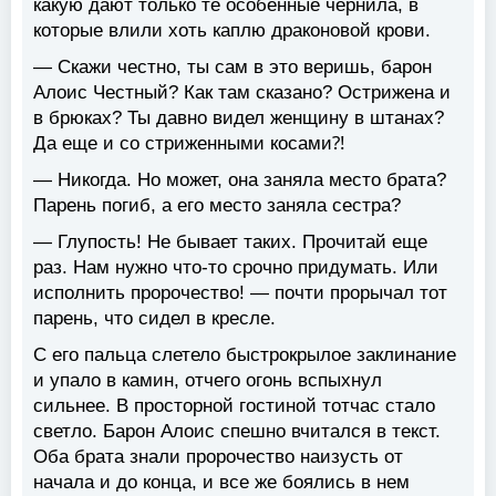
какую дают только те особенные чернила, в
которые влили хоть каплю драконовой крови.
— Скажи честно, ты сам в это веришь, барон
Алоис Честный? Как там сказано? Острижена и
в брюках? Ты давно видел женщину в штанах?
Да еще и со стриженными косами⁈
— Никогда. Но может, она заняла место брата?
Парень погиб, а его место заняла сестра?
— Глупость! Не бывает таких. Прочитай еще
раз. Нам нужно что-то срочно придумать. Или
исполнить пророчество! — почти прорычал тот
парень, что сидел в кресле.
С его пальца слетело быстрокрылое заклинание
и упало в камин, отчего огонь вспыхнул
сильнее. В просторной гостиной тотчас стало
светло. Барон Алоис спешно вчитался в текст.
Оба брата знали пророчество наизусть от
начала и до конца, и все же боялись в нем