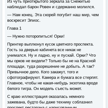
Из чуть приоткрытого зеркала за Снежитью
наблюдал барон Ровен и сдержанно молился.
— Нам конец. Эта скорей погубит наш мир, чем
воскресит Элиос.
Глава 1
— Нужно поторопиться! Орки!
Принтер выплюнул кусок цветного проспекта.
Гость за дверью кабинета все никак не
унимался. Ну и ладно, ну и пускай. Орки? Что
мы орков не видели? Только бы не на Красной
площади, туда разрешение не добыть. А так?
Привычное дело. Кого закажут, того и
сфотографируют. Камера и бумага все стерпят.
Главное, чтобы не какая-нибудь экзотика вроде
белого тигра. Он модель съесть может.
С краю иллюстрация оказалась немного
зажевана, будто бы даже технику соблазнил
проспект ресторана с нарисованным