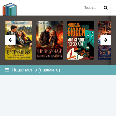
BOOK
PLANETA
.COM
Наше меню (нажмите)