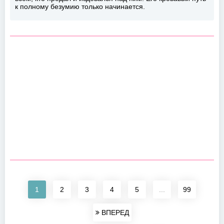
к полному безумию только начинается.
1
2
3
4
5
...
99
ВПЕРЕД