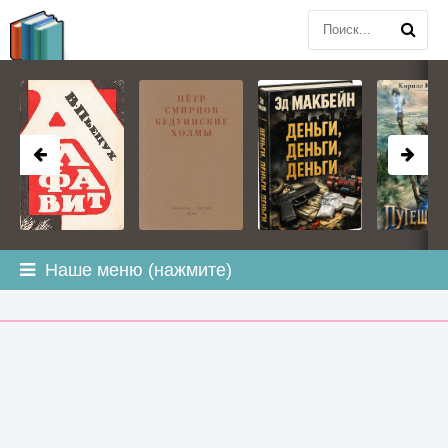
BOOK
PLANETA
.COM
Наше меню (нажмите)