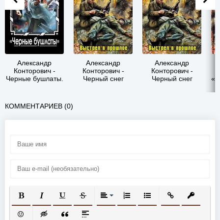
Александр
Александр
Александр
Конторович -
Конторович -
Конторович -
Черные бушлаты.
Черный снег
Черный снег
«Ч
Септология
КОММЕНТАРИЕВ (0)
ПОЛУЖИРНЫЙ
КУРСИВ
ПОДЧЕРКНУТЫЙ
ЗАЧЕРКНУТЫЙ
ВЫРАВНИВАНИЕ
НУМЕРОВАННЫЙ СПИСОК
МАРКИРОВАННЫЙ СП
ВСТАВИТЬ ССЫ
ВСТАВИТ