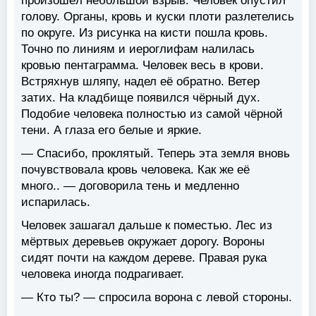
произошёл небольшой взрыв. Человек опустил
голову. Органы, кровь и куски плоти разлетелись
по округе. Из рисунка на кисти пошла кровь.
Точно по линиям и иероглифам налилась
кровью пентаграмма. Человек весь в крови.
Встряхнув шляпу, надел её обратно. Ветер
затих. На кладбище появился чёрный дух.
Подобие человека полностью из самой чёрной
тени. А глаза его белые и яркие.
—
Спасибо, проклятый. Теперь эта земля вновь
почувствовала кровь человека. Как же её
много..
— договорила тень и медленно
испарилась.
Человек зашагал дальше к поместью. Лес из
мёртвых деревьев окружает дорогу. Вороны
сидят почти на каждом дереве. Правая рука
человека иногда подрагивает.
— Кто ты? — спросила ворона с левой стороны.