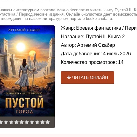
нашем литературном портале можно бесплатно читать книгу Пустой II. К
тастика / Периодические издания. Онлайн библиотека дает возможность
тверждения на нашем литературном портале bookplaneta.ru.
Жанр:
Боевая фантастика
/
Пери
Название:
Пустой II. Книга 2
Автор:
Артемий Скабер
Дата добавления:
4 июль 2026
Количество просмотров:
14
ЧИТАТЬ ОНЛАЙН