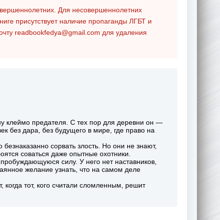
совершеннолетних. Для несовершеннолетних
ниге присутствует наличие пропаганды ЛГБТ и
почту
readbookfedya@gmail.com
для удаления
ну клеймо предателя. С тех пор для деревни он —
ек без дара, без будущего в мире, где право на
безнаказанно сорвать злость. Но они не знают,
боятся соваться даже опытные охотники.
 пробуждающуюся силу. У него нет наставников,
тчаянное желание узнать, что на самом деле
 когда тот, кого считали сломленным, решит