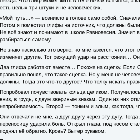
гнёзда. Что глиф может жить в теле не как вспышка, а к
есть целых три штуки и не человеческих.
«Мой путь…» — возникло в голове само собой. Сначала 
Потом я поместил глифы на источник, что должны были
Не всё знают и понимают в школе Равновесия. Значит во
разбираться самому.
Не знаю насколько это верно, но мне кажется, что этот
изменяет другие. Тот режущий удар на расстоянии… О
Два глифа работают вместе… Похоже на сцепку. Если С
правильно понял, что такое сцепка. Но у меня не челове
должны. Тогда это что-то другое? Что толку искать пра
Попробовал почувствовать кольца целиком. Получилось.
вниз, в грудь, к двум звериным знакам. Один из них о
непробиваемость. Второй — тонким и злым, как тогда, 
Они отвечали не мне, а друг другу через эту дугу. Тогд
переносицу ударила боль. Открыл глаза, под носом ста
поднял её обратно. Кровь? Вытер рукавом.