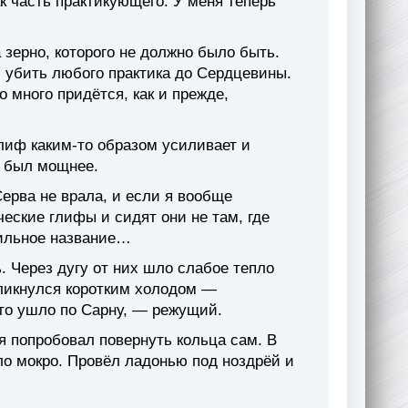
ак часть практикующего. У меня теперь
зерно, которого не должно было быть.
 убить любого практика до Сердцевины.
 много придётся, как и прежде,
 глиф каким-то образом усиливает и
н был мощнее.
ерва не врала, и если я вообще
ческие глифы и сидят они не там, где
вильное название…
 Через дугу от них шло слабое тепло
ткликнулся коротким холодом —
что ушло по Сарну, — режущий.
а я попробовал повернуть кольца сам. В
ло мокро. Провёл ладонью под ноздрёй и