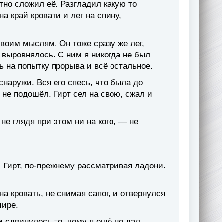
тно сложил её. Разгладил какую то
а край кровати и лег на спину,
своим мыслям. Он тоже сразу же лег,
 выровнялось. С ним я никогда не был
ь на попытку прорыва и всё остальное.
 снаружи. Вся его спесь, что была до
 не подошёл. Гирт сел на свою, сжал и
не глядя при этом ни на кого, — не
 Гирт, по-прежнему рассматривая ладони.
а кровать, не снимая сапог, и отвернулся
шире.
ри сдвинулось то, чему я ещё не дал