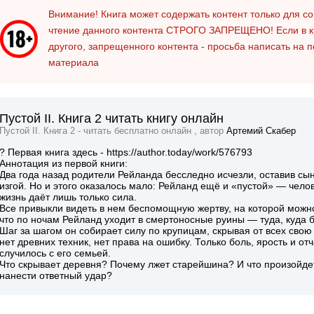
Внимание! Книга может содержать контент только для 
чтение данного контента
СТРОГО ЗАПРЕЩЕНО!
Если в к
другого, запрещенного контента - просьба написать на 
материала
Пустой II. Книга 2 читать книгу онлайн
Пустой II. Книга 2 - читать бесплатно онлайн , автор
Артемий Скабер
? Первая книга здесь - https://author.today/work/576793
Аннотация из первой книги:
Два года назад родители Рейланда бесследно исчезли, оставив сы
изгой. Но и этого оказалось мало: Рейланд ещё и «пустой» — челов
жизнь даёт лишь только сила.
Все привыкли видеть в нем беспомощную жертву, на которой можно 
что по ночам Рейланд уходит в смертоносные руины — туда, куда 
Шаг за шагом он собирает силу по крупицам, скрывая от всех свою
нет древних техник, нет права на ошибку. Только боль, ярость и о
случилось с его семьей.
Что скрывает деревня? Почему лжет старейшина? И что произойдет,
нанести ответный удар?