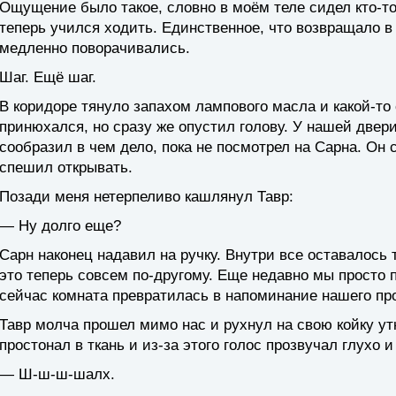
Ощущение было такое, словно в моём теле сидел кто-то 
теперь учился ходить. Единственное, что возвращало в 
медленно поворачивались.
Шаг. Ещё шаг.
В коридоре тянуло запахом лампового масла и какой-то 
принюхался, но сразу же опустил голову. У нашей двер
сообразил в чем дело, пока не посмотрел на Сарна. Он 
спешил открывать.
Позади меня нетерпеливо кашлянул Тавр:
— Ну долго еще?
Сарн наконец надавил на ручку. Внутри все оставалось 
это теперь совсем по-другому. Еще недавно мы просто 
сейчас комната превратилась в напоминание нашего пр
Тавр молча прошел мимо нас и рухнул на свою койку ут
простонал в ткань и из-за этого голос прозвучал глухо и
— Ш-ш-ш-шалх.