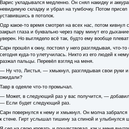
Варис укладывался медленно. Он снял накидку и аккура
невидимую складку и убрал на тумбочку. Потом присел н
уставившись в потолок.
Одр какое-то время смотрел на всех нас, потом кивнул 
закрыл глаза и буквально через пару минут его дыхание
уверен. Но выглядело всё так, будто ему вообще плеват
Сарн прошёл к окну, постоял у него разглядывая, что-то
сегодня куда-то улетучилась. Никто из его людей к нему
разжал пальцы. Перевёл взгляд на меня.
— Ну что, Листья, — хмыкнул, разглядывая свои руки и 
ожидали?
Тавр в одеяле что-то промычал.
— Может, в следующий раз у вас получится, — добавил
— Если будет следующий раз.
Сарн повернулся к нему и хмыкнул. Он молча забрался н
к стене. Гирт услышал тишину за спиной и улыбнулся 
Я сел на свою кровать и почувствовал, как у меня внут