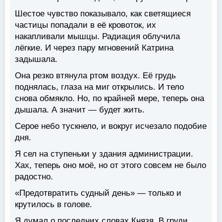
Шестое чувство показывало, как светящиеся
частицы попадали в её кровоток, их
накапливали мышцы. Радиация облучила
лёгкие. И через пару мгновений Катрина
задышала.
Она резко втянула ртом воздух. Её грудь
поднялась, глаза на миг открылись. И тело
снова обмякло. Но, по крайней мере, теперь она
дышала. А значит — будет жить.
Серое небо тускнело, и вокруг исчезало подобие
дня.
Я сел на ступеньки у здания администрации.
Хах, теперь оно моё, но от этого совсем не было
радостно.
«Предотвратить судный день» — только и
крутилось в голове.
Я думал о последних словах Князя. В груди