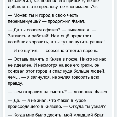
не заметил, как перенял его привычку везде
добавлять это пресловутое «понимаешь?».
— Может, ты и город в свою честь
переименуешь? — продолжил Факел.
— Да ты совсем офигел? — выпалил я. —
Заткнись и работай! Нам ещё предстоит
погибших хоронить, а ты тут пошутить решил!
— Я не шутил, — серьёзно ответил парень.
— Оставь память о Князе в покое. Никто из нас
не идеален. И несмотря на все его грехи, он
основал этот город и спас куда больше людей,
чем… — я запнулся, не желая говорить всю
правду.
— Чем отправил на смерть? — дополнил Факел.
— Да, — я не знал, что Факел в курсе
происходящего в Князево. — Откуда ты узнал?
— Когда мне было десять, мой младший брат