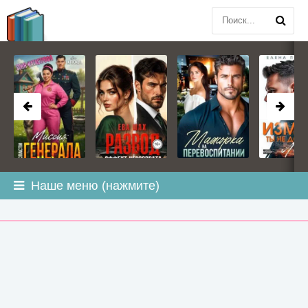
BOOK
PLANETA
.COM
Наше меню (нажмите)