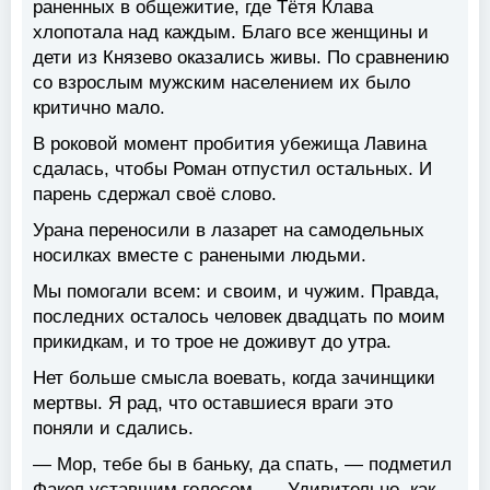
раненных в общежитие, где Тётя Клава
хлопотала над каждым. Благо все женщины и
дети из Князево оказались живы. По сравнению
со взрослым мужским населением их было
критично мало.
В роковой момент пробития убежища Лавина
сдалась, чтобы Роман отпустил остальных. И
парень сдержал своё слово.
Урана переносили в лазарет на самодельных
носилках вместе с ранеными людьми.
Мы помогали всем: и своим, и чужим. Правда,
последних осталось человек двадцать по моим
прикидкам, и то трое не доживут до утра.
Нет больше смысла воевать, когда зачинщики
мертвы. Я рад, что оставшиеся враги это
поняли и сдались.
— Мор, тебе бы в баньку, да спать, — подметил
Факел уставшим голосом. — Удивительно, как