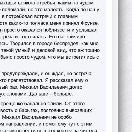
ыходки всякого отребья, каким-то чудом
е поломали, но это малость. Когда по нашу
, я потребовал встречи с главным
устя каких-то полчаса меня принял Фрунзе.
он просто оказался поблизости и услышал
стреча и состоялась. Его настойчиво
ись. Творился в городе беспредел, как мне
л такой умный и деловой вид, что аж тошно
было просто чудом, что мы встретились с
предупреждали, и он ждал, но встреча
кто препятствовал. Я рассказал ему о
рвый раз, Михаил Васильевич долго
лух словами. Дальше – больше.
Терещенко банально слили. От этого
вость о барыгах, постоянно вывозящих
. Михаил Васильевич не особо
ом направлении, и помог ему тут с этим
иказом вывести всю эту контру на чистую