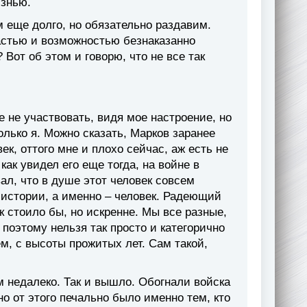
изнью.
м еще долго, но обязательно раздавим.
астью и возможностью безнаказанно
Вот об этом и говорю, что не все так
 не участвовать, видя мое настроение, но
только я. Можно сказать, Марков заранее
ек, оттого мне и плохо сейчас, аж есть не
как увидел его еще тогда, на войне в
вал, что в душе этот человек совсем
й истории, а именно – человек. Радеющий
ак стоило бы, но искренне. Мы все разные,
, поэтому нельзя так просто и категорично
ем, с высоты прожитых лет. Сам такой,
м недалеко. Так и вышло. Обогнали войска
о от этого печально было именно тем, кто