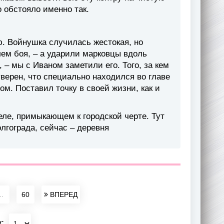
о обстояло именно так.
ю. Войнушка случилась жестокая, но
лем боя, – а ударили марковцы вдоль
, – мы с Иваном заметили его. Того, за кем
верен, что специально находился во главе
м. Поставил точку в своей жизни, как и
еле, примыкающем к городской черте. Тут
лгограда, сейчас – деревня
..
60
ВПЕРЕД
у: