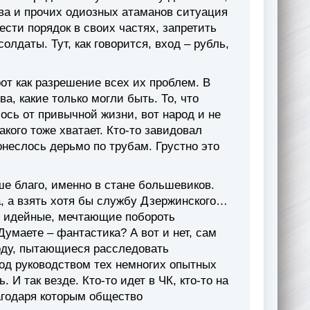
ова и прочих одиозных атаманов ситуация
ести порядок в своих частях, запретить
лдаты. Тут, как говорится, вход – рубль,
от как разрешение всех их проблем. В
, какие только могли быть. То, что
сь от привычной жизни, вот народ и не
акого тоже хватает. Кто-то завидовал
онеслось дерьмо по трубам. Грустно это
е благо, именно в стане большевиков.
а, а взять хотя бы службу Дзержинского…
нь идейные, мечтающие побороть
умаете – фантастика? А вот и нет, сам
оду, пытающиеся расследовать
под руководством тех немногих опытных
 И так везде. Кто-то идет в ЧК, кто-то на
агодаря которым общество