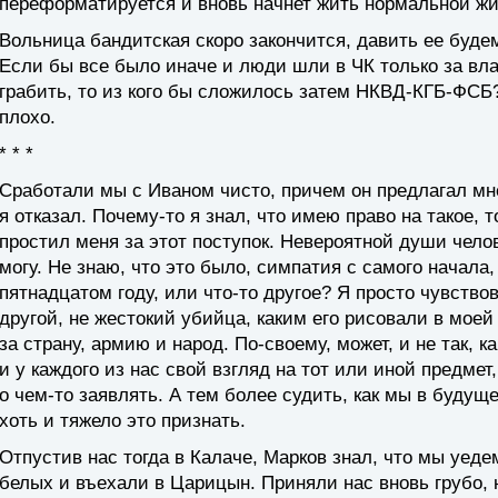
переформатируется и вновь начнет жить нормальной ж
Вольница бандитская скоро закончится, давить ее буде
Если бы все было иначе и люди шли в ЧК только за вл
грабить, то из кого бы сложилось затем НКВД-КГБ-ФСБ? 
плохо.
* * *
Сработали мы с Иваном чисто, причем он предлагал мне
я отказал. Почему-то я знал, что имею право на такое, 
простил меня за этот поступок. Невероятной души челов
могу. Не знаю, что это было, симпатия с самого начала, 
пятнадцатом году, или что-то другое? Я просто чувство
другой, не жестокий убийца, каким его рисовали в мое
за страну, армию и народ. По-своему, может, и не так, к
и у каждого из нас свой взгляд на тот или иной предмет
о чем-то заявлять. А тем более судить, как мы в будущ
хоть и тяжело это признать.
Отпустив нас тогда в Калаче, Марков знал, что мы уеде
белых и въехали в Царицын. Приняли нас вновь грубо, н