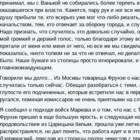
принимал, мы с Ванькой не собирались более терпеть в
оказавшегося при власти. Кажется, пару рук и ног все ж
душу прибыли те, кто всерьез уже мог что-либо решать
начальством, тем, кто отвечает за оборону города, и сп
Надо признать, что случилось это довольно случайно, 
мой громкий и дерзкий голос, только благодаря этому в
прятали от меня или меня от него, но все же мы свидел
показалось, никто толком ни за что не отвечал, но дела
было. Наши бумаги из столицы просто игнорировали, и 
главнокомандующим.
Говорили мы долго… Из Москвы товарища Фрунзе о нас 
случилась только сейчас. Обещал разобраться с теми, 
глупости его подчиненных, которые встретили нас в пе
ругался, поминая комиссаров не очень приятными на с
Я сообщил о подходе войск Маркова и о том, что нас с 
Фрунзе пришел в еще большую ярость, и следующая но
продовольствие из Царицына белым, прошла уже легче
распространялся, но дал понять, что работа идет и в эт
Дзержинский, прислав из столицы группу чекистов с пр