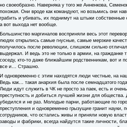
но своеобразно. Наверняка у того же Анненкова, Семен
похожая. Они вроде как командуют, но возьмись они нав
грабить и убивать, их поднимут на штыки собственные со
а вот выхода нет вообще.
Большинство маргиналов восприняли весь этот перевор
людях открылись самые гнусные, самые мерзкие качества
получилось после революции, слишком сильно отличало
выдержал. И ведь это не только в армии, на гражданке т
соседу, кто-то даже ближайшим родственникам, вот и п
все и… Страшно.
И одновременно с этим находятся люди честные, на наш
Ведь как… такая анархия была после семнадцатого год
Люди идут служить в ЧК не просто за паек, есть и оче
преступность и добиться лучшей жизни для общества. Д
убедился и не раз. Молодые парни, работающие по гор
преступления и одновременно грызущие гранит науки, 
сотрудников, что остались живы и приняли новую власть.
заводы и фабрики, всегда найдутся такие личности, бл