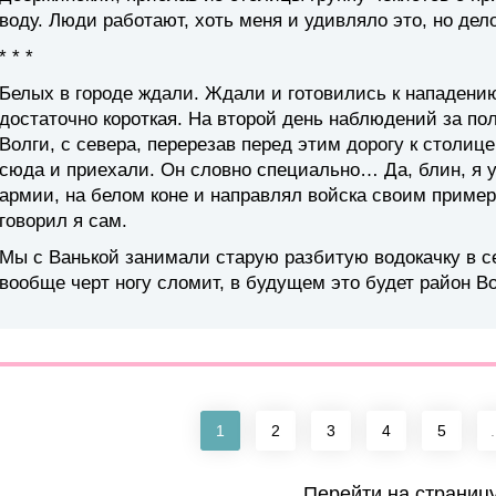
воду. Люди работают, хоть меня и удивляло это, но дел
* * *
Белых в городе ждали. Ждали и готовились к нападени
достаточно короткая. На второй день наблюдений за по
Волги, с севера, перерезав перед этим дорогу к столице
сюда и приехали. Он словно специально… Да, блин, я у
армии, на белом коне и направлял войска своим примеро
говорил я сам.
Мы с Ванькой занимали старую разбитую водокачку в с
вообще черт ногу сломит, в будущем это будет район Во
1
2
3
4
5
.
Перейти на страниц