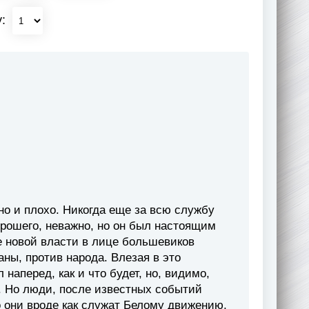
у:
но и плохо. Никогда еще за всю службу
орошего, неважно, но он был настоящим
е новой власти в лице большевиков
ны, против народа. Влезая в это
наперед, как и что будет, но, видимо,
. Но люди, после известных событий
о они вроде как служат Белому движению,