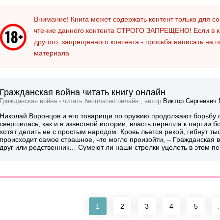
Внимание! Книга может содержать контент только для 
чтение данного контента
СТРОГО ЗАПРЕЩЕНО!
Если в к
другого, запрещенного контента - просьба написать на 
материала
Гражданская война читать книгу онлайн
Гражданская война - читать бесплатно онлайн , автор
Виктор Сергеевич
Николай Воронцов и его товарищи по оружию продолжают борьбу с
свершилась, как и в известной истории, власть перешла к партии б
хотят делить ее с простым народом. Кровь льется рекой, гибнут ты
происходит самое страшное, что могло произойти, – Гражданская в
друг или родственник… Сумеют ли наши стрелки уцелеть в этом пе
1
2
3
4
5
.