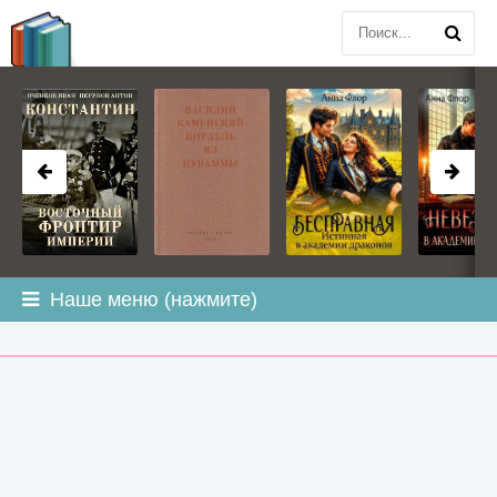
BOOK
PLANETA
.COM
Наше меню (нажмите)