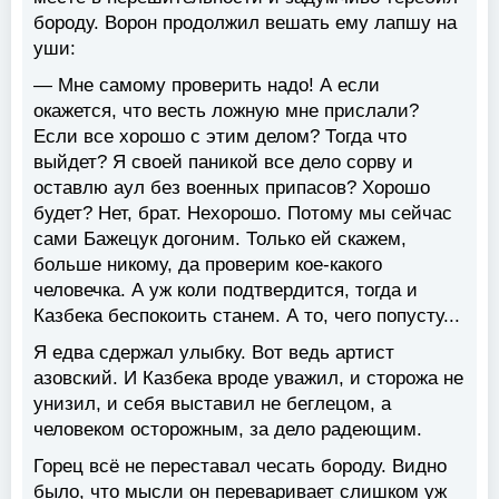
бороду. Ворон продолжил вешать ему лапшу на
уши:
— Мне самому проверить надо! А если
окажется, что весть ложную мне прислали?
Если все хорошо с этим делом? Тогда что
выйдет? Я своей паникой все дело сорву и
оставлю аул без военных припасов? Хорошо
будет? Нет, брат. Нехорошо. Потому мы сейчас
сами Бажецук догоним. Только ей скажем,
больше никому, да проверим кое-какого
человечка. А уж коли подтвердится, тогда и
Казбека беспокоить станем. А то, чего попусту...
Я едва сдержал улыбку. Вот ведь артист
азовский. И Казбека вроде уважил, и сторожа не
унизил, и себя выставил не беглецом, а
человеком осторожным, за дело радеющим.
Горец всё не переставал чесать бороду. Видно
было, что мысли он переваривает слишком уж