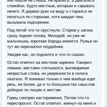
Мы пошли не спеша. Не крались, а двигались
спокойно, будто местные, которым и скрывать
нечего. Я держал руки на виду и старался не
пялиться по сторонам, хотя каждая тень
вызывала подозрение.
Под пятой что-то хрустнуло. Сторож у загона
сразу поднял голову. Молодой, но уже не
мальчишка, короткая борода имеется. Ружье он
тут же перехватил поудобнее.
Увидев нас, он поднялся и что-то сказал.
Остап ответил на местном наречии. Говорил
ломано, местами спотыкался, выговаривая
непростые слова, но уверенности в голосе
хватало. Я понимал только о чем вообще идет
речь, не более, да и то большинство смыслов
добирал по лицам и жестам.
Горец смотрел настороженно. Потом что-то
переспросил. Остап ответил, кивнул на меня и