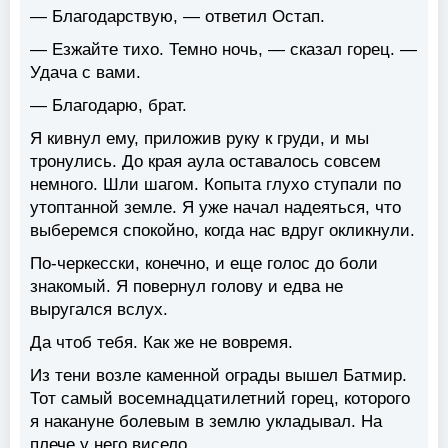
— Благодарствую, — ответил Остап.
— Езжайте тихо. Темно ночь, — сказал горец. —
Удача с вами.
— Благодарю, брат.
Я кивнул ему, приложив руку к груди, и мы
тронулись. До края аула оставалось совсем
немного. Шли шагом. Копыта глухо ступали по
утоптанной земле. Я уже начал надеяться, что
выберемся спокойно, когда нас вдруг окликнули.
По-черкесски, конечно, и еще голос до боли
знакомый. Я повернул голову и едва не
выругался вслух.
Да чтоб тебя. Как же не вовремя.
Из тени возле каменной ограды вышел Батмир.
Тот самый восемнадцатилетний горец, которого
я накануне болевым в землю укладывал. На
плече у него висело