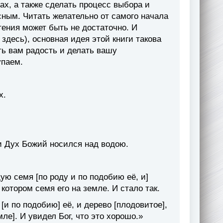
ах, а также сделать процесс выбора и
ным. Читать желательно от самого начала
тения может быть не достаточно. И
здесь), основная идея этой книги такова
ь вам радость и делать вашу
упаем.
х.
и Дух Божий носился над водою.
ую семя [по роду и по подобию её, и]
котором семя его на земле. И стало так.
[и по подобию] её, и дерево [плодовитое],
мле]. И увидел Бог, что это хорошо.»