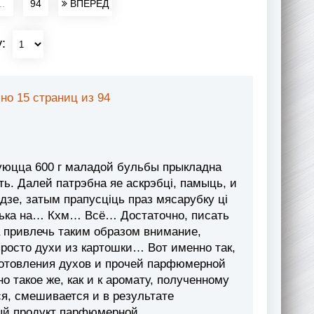
..
94
ВПЕРЕД
у:
но 15 страниц из 94
уюцца 600 г маладой бульбы прыкладна
ть. Далей патрэбна яе аскрэбці, памыць, и
зе, затым прапусцiць праз мясарубку ці
лька на… Кхм… Всё… Достаточно, писать
а привлечь таким образом внимание,
росто духи из картошки… Вот именно так,
зготовления духов и прочей парфюмерной
о такое же, как и к аромату, полученному
ся, смешивается и в результате
ый продукт парфюмерной