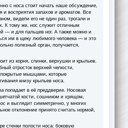
нно с носа стоит начать наше обсуждение,
 и восприятия запахов и ароматов. Все
ом, видели его не один раз, трогали и
их. К тому же, нос служит отличным
 — и для пальцев ног. А также можно и
ться им в щеку любимого человека — и это
ольно полезный орган, получается,
ит из корня, спинки, верхушки и крыльев.
бный отросток верхней челюсти,
 покрытые мышцами, которые
гивания книзу крыльев носа.
ла попадает в её преддверие. Носовая
ешетчатой кости, сошником и хрящом,
нос и выглядит симметрично, у многих
ьное отклонение принято считать нормой,
ре стенки полости носа: боковую