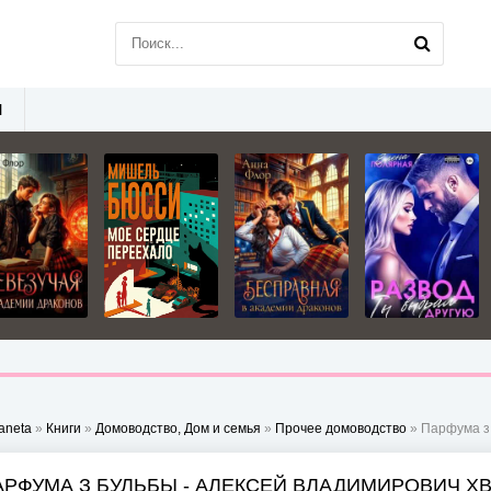
Ы
aneta
»
Книги
»
Домоводство, Дом и семья
»
Прочее домоводство
» Парфума з
АРФУМА З БУЛЬБЫ - АЛЕКСЕЙ ВЛАДИМИРОВИЧ Х