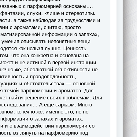
связанных с парфюмерией основаны…,
 фантазии, слухи, клише и стереотипы.
сти, а также наблюдая за трудностями и
ии с ароматами, считаю, просто
матизированной информации о запахах,
А умения описывать непонятные вещи
годятся как нельзя лучше. Ценность
м, что она конкретна и основана на
может и не истиной в первой инстанции,
нечно же, абсолютной объективности не
ктивность и правдоподобность,
туациях и обстоятельствах — основной
ется темой парфюмерии и ароматов. Для
хочет найти решение своих проблемам. Для
расследования… А ещё сарказм. Много
вном, конечно же, именно это, но не
информации о запахах и ароматах,
рии и о взаимодействии парфюмерии со
ность взглянуть на парфюмерию под