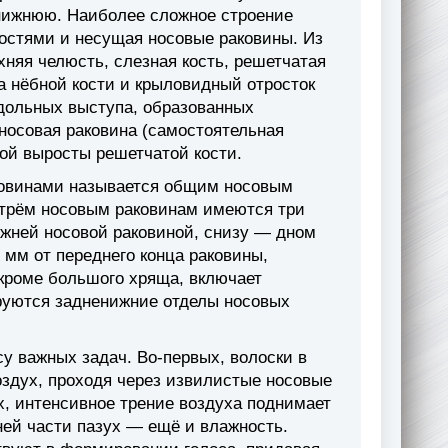
нижнюю. Наиболее сложное строение
костями и несущая носовые раковины. Из
хняя челюсть, слезная кость, решетчатая
ка нёбной кости и крыловидный отросток
одольных выступа, образованных
носовая раковина (самостоятельная
бой выросты решетчатой кости.
ковинами называется общим носовым
о трём носовым раковинам имеются три
ижней носовой раковиной, снизу — дном
 мм от переднего конца раковины,
 кроме большого хряща, включает
руются задненижние отделы носовых
су важных задач. Во-первых, волоски в
оздух, проходя через извилистые носовые
их, интенсивное трение воздуха поднимает
ней части пазух — ещё и влажность.