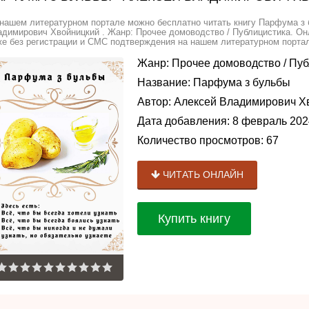
нашем литературном портале можно бесплатно читать книгу Парфума з
димирович Хвойницкий . Жанр: Прочее домоводство / Публицистика. Онл
е без регистрации и СМС подтверждения на нашем литературном портале
Жанр:
Прочее домоводство
/
Пуб
Название:
Парфума з бульбы
Автор:
Алексей Владимирович Х
Дата добавления:
8 февраль 202
Количество просмотров:
67
ЧИТАТЬ ОНЛАЙН
Купить книгу