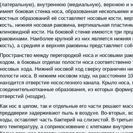
(латеральную), внутреннюю (медиальную), верхнюю и 
имеет боковая стенка носа, образованная несколькими 
костных образований её составляют носовые кости, вер
кость, нижняя носовая раковина, вертикальная пластин
клиновидной кости. На боковой стенке имеются три пр
раковинами. Наиболее крупной из них является нижняя 
кость), а средняя и верхняя раковины представляют со
Пространство между перегородкой носа и носовыми ра
ходом, в боковых отделах полости носа соответственн
носовых хода. Нижний носовой ход сверху ограничен н
полости носа. В нижнем носовом ходу, на расстоянии 10
находится отверстие носослезного канала. Крыло носа,
соединительнотканные образования, из которых форми
отверстий (ноздри).
Как нос в целом, так и отдельные его части решают мас
преддверии задерживают пыль в воздухе. Во-вторых, в
ходы, оставляет часть бактерий на слизистой. В-треть
его температуру, а соприкосновение с клетками внутрен