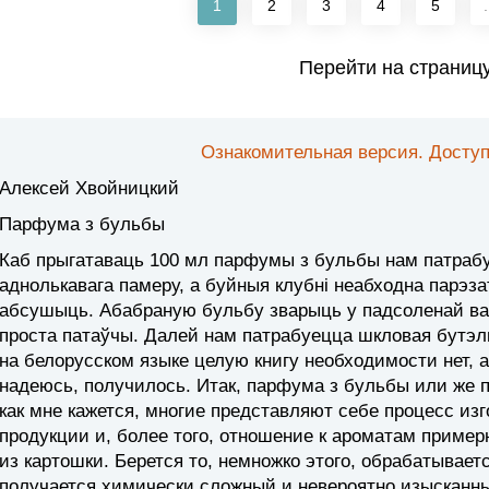
1
2
3
4
5
.
Перейти на страниц
Ознакомительная версия. Доступ
Алексей Хвойницкий
Парфума з бульбы
Каб прыгатаваць 100 мл парфумы з бульбы нам патраб
аднолькавага памеру, а буйныя клубні неабходна парэза
абсушыць. Абабраную бульбу зварыць у падсоленай вад
проста патаўчы. Далей нам патрабуецца шкловая бутэ
на белорусском языке целую книгу необходимости нет, 
надеюсь, получилось. Итак, парфума з бульбы или же п
как мне кажется, многие представляют себе процесс и
продукции и, более того, отношение к ароматам примерн
из картошки. Берется то, немножко этого, обрабатывает
получается химически сложный и невероятно изысканн