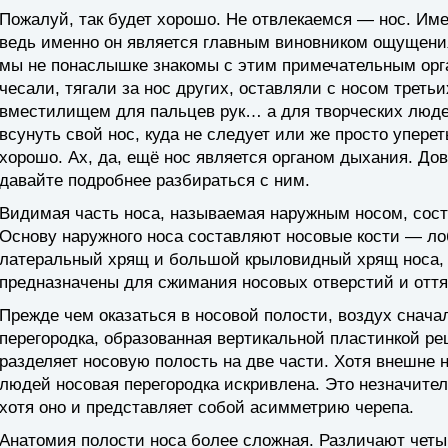
Пожалуй, так будет хорошо. Не отвлекаемся — нос. Име
ведь именно он является главным виновником ощущения
мы не понаслышке знакомы с этим примечательным орган
чесали, тягали за нос других, оставляли с носом треть
вместилищем для пальцев рук… а для творческих людей
всунуть свой нос, куда не следует или же просто упере
хорошо. Ах, да, ещё нос является органом дыхания. Дов
давайте подробнее разбираться с ним.
Видимая часть носа, называемая наружным носом, состо
Основу наружного носа составляют носовые кости — ло
латеральный хрящ и большой крыловидный хрящ носа,
предназначены для сжимания носовых отверстий и оття
Прежде чем оказаться в носовой полости, воздух снача
перегородка, образованная вертикальной пластинкой р
разделяет носовую полость на две части. Хотя внешне 
людей носовая перегородка искривлена. Это незначител
хотя оно и представляет собой асимметрию черепа.
Анатомия полости носа более сложная. Различают четы