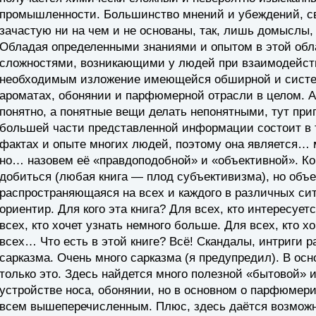
промышленности. Большинство мнений и убеждений, 
зачастую ни на чем и не основаны, так, лишь домыслы,
Обладая определенными знаниями и опытом в этой обла
сложностями, возникающими у людей при взаимодейств
необходимым изложение имеющейся обширной и систе
ароматах, обонянии и парфюмерной отрасли в целом. 
понятно, а понятные вещи делать непонятными, тут при
большей части представленной информации состоит в то
фактах и опыте многих людей, поэтому она является… 
но… назовем её «правдоподобной» и «объективной». Ко
добиться (любая книга — плод субъективизма), но объе
распространяющаяся на всех и каждого в различных си
ориентир. Для кого эта книга? Для всех, кто интересу
всех, кто хочет узнать немного больше. Для всех, кто 
всех… Что есть в этой книге? Всё! Скандалы, интриги 
сарказма. Очень много сарказма (я предупредил). В осно
только это. Здесь найдется много полезной «бытовой» 
устройстве носа, обонянии, но в основном о парфюме
всем вышеперечисленным. Плюс, здесь даётся возмож