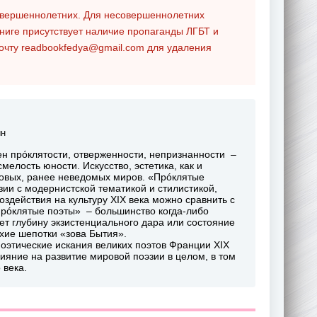
совершеннолетних. Для несовершеннолетних
ниге присутствует наличие пропаганды ЛГБТ и
почту
readbookfedya@gmail.com
для удаления
ин
ен прóклятости, отверженности, непризнанности –
елость юности. Искусство, эстетика, как и
новых, ранее неведомых миров. «Прóклятые
ии с модернистской тематикой и стилистикой,
здействия на культуру XIX века можно сравнить с
прóклятые поэты» – большинство когда-либо
т глубину экзистенциального дара или состояние
хие шепотки «зова Бытия».
поэтические искания великих поэтов Франции XIX
яние на развитие мировой поэзии в целом, в том
 века.