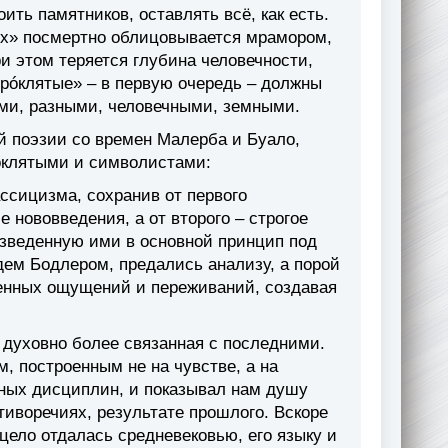
оить памятников, оставлять всё, как есть.
ых» посмертно облицовывается мрамором,
и этом теряется глубина человечности,
прóклятые» – в первую очередь – должны
ыми, разными, человечными, земными.
 поэзии со времен Малерба и Буало,
óклятыми и символистами:
ссицизма, сохранив от первого
 нововведения, а от второго – строгое
озведенную ими в основной принцип под
дем Бодлером, предались анализу, а порой
енных ощущений и переживаний, создавая
 духовно более связанная с последними.
 построенным не на чувстве, а на
чных дисциплин, и показывал нам душу
тиворечиях, результате прошлого. Вскоре
цело отдалась средневековью, его языку и