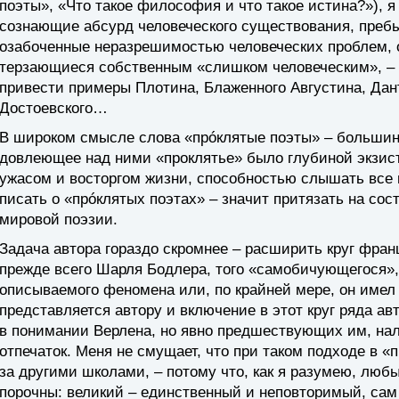
поэты», «Что такое философия и что такое истина?»), я
сознающие абсурд человеческого существования, преб
озабоченные неразрешимостью человеческих проблем, 
терзающиеся собственным «слишком человеческим», – 
привести примеры Плотина, Блаженного Августина, Данте
Достоевского…
В широком смысле слова «прóклятые поэты» – большин
довлеющее над ними «проклятье» было глубиной экзис
ужасом и восторгом жизни, способностью слышать все
писать о «прóклятых поэтах» – значит притязать на со
мировой поэзии.
Задача автора гораздо скромнее – расширить круг фран
прежде всего Шарля Бодлера, того «самобичующегося», 
описываемого феномена или, по крайней мере, он имел
представляется автору и включение в этот круг ряда ав
в понимании Верлена, но явно предшествующих им, на
отпечаток. Меня не смущает, что при таком подходе в 
за другими школами, – потому что, как я разумею, люб
порочны: великий – единственный и неповторимый, сам