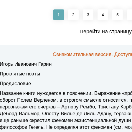
1
2
3
4
5
.
Перейти на страницу
Ознакомительная версия. Доступн
Игорь Иванович Гарин
Проклятые поэты
Предисловие
Название книги нуждается в пояснении. Выражение «пр
оборот Полем Верленом, в строгом смысле относится, п
персонажам его очерков – Артюру Рембо, Тристану Кор
Деборд-Вальмор, Огюсту Вилье де Лиль-Адану, терзающ
еще раньше окрестил феномен экзистенциальной души
философов Гегель. Не определяя этот феномен (см. мо