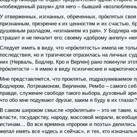
«побежденный разум» для него – бывший «возлюбленн
У отверженных, изгнанных, обреченных, прóклятых своя
признанным, презрение к их ценностям и их счастью, 
душевным разладом, «изгнанием из рая». У Бодлера «во
страшит и не печалит его; своему «доброму ангелу» «мя
Следует иметь в виду, что «прóклятость» имела не тол
последствия, но и трагически отразилась на личных суд
них (Нерваль, Бодлер, Кро и Верлен) рано покинули это
прóклятости – я имею в виду психические и наркотичес
Мне представляется, что проклятье, подразумеваемое 
Бодлером, Лотреамоном, Верленом, Рембо – самого себ
правде, служение свободе такого выбора, духовный ари
что обо мне подумают
другие
, каким я буду в их глазах?
В самом широком смысле «прóклятые» – это не такие, к
власти, государству, народу, массовой морали, всеобщ
истинам… Во все времена «пророки и поэты» делились 
желал иметь все «здесь и сейчас», и тех, кто изначал