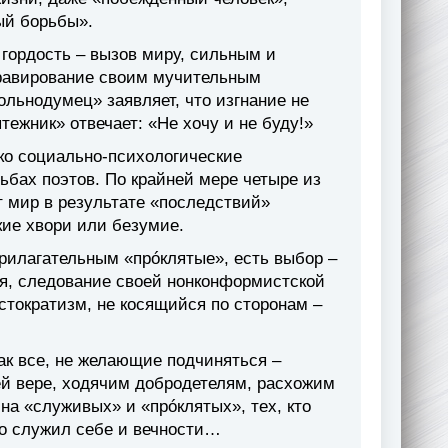
ый борьбы».
 гордость – вызов миру, сильным и
бравирование своим мучительным
льнодумец» заявляет, что изгнание не
тежник» отвечает: «Не хочу и не буду!»
ько социально-психологические
ьбах поэтов. По крайней мере четыре из
т мир в результате «последствий»
кие хвори или безумие.
прилагательным «прóклятые», есть выбор –
я, следование своей нонконформистской
стократизм, не косящийся по сторонам –
ак все, не желающие подчиняться –
ей вере, ходячим добродетелям, расхожим
на «служивых» и «прóклятых», тех, кто
ьно служил себе и вечности…