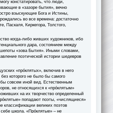
 могу констатировать, что люди,
ывающие в «зазоре бытия», вечно
остро взыскующие Бога и Истины,
рождались во все времена: достаточно
, Паскаля, Киркегора, Толстого,
ство когда-либо живших художников, ибо
тенциального дара, состоянием между
 шепоты «зова Бытия». Иными словами,
ставление поэтической истории шедевров
цузских «прóклятых», включив в него
без которого не было бы самого
 бы совсем иной вид. Естественным
торов, не относящихся к «прóклятым»
ложивших на их творчество определенный
«прóклятые» попадают поэты, «числящиеся»
ые классификации великих поэтов
 себе школа. «Прóклятые» – не