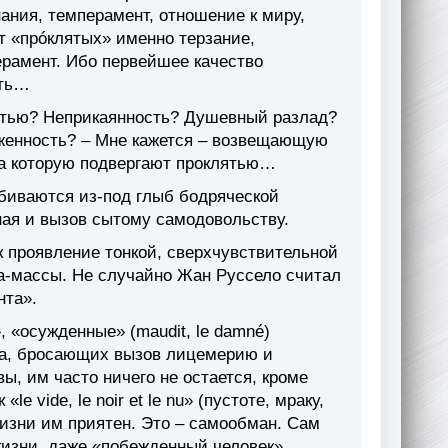
нания, темперамент, отношение к миру,
т «прóклятых» именно терзание,
перамент. Ибо первейшее качество
сть…
остью? Неприкаянность? Душевный разлад?
рженность? – Мне кажется – возвещающую
 за которую подвергают проклятью…
биваются из-под глыб бодряческой
ная и вызов сытому самодовольству.
к проявление тонкой, сверхчувствительной
ка-массы. Не случайно Жан Руссело считал
нта».
 «осужденные» (maudit, le damné)
ера, бросающих вызов лицемерию и
вы, им часто ничего не остается, кроме
 vide, le noir et le nu» (пустоте, мраку,
жизни им приятен. Это – самообман. Сам
жизни, даже «побежденный человек»,