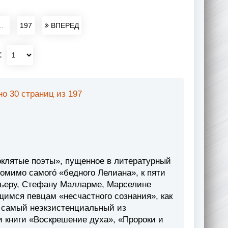
..
197
ВПЕРЕД
:
о 30 страниц из 197
óклятые поэты», пущенное в литературный
омимо самогó «бедного Лелиана», к пяти
бьеру, Стефану Малларме, Марселине
имся певцам «несчастного сознания», как
 самый неэкзистенциальный из
и книги «Воскрешение духа», «Пророки и