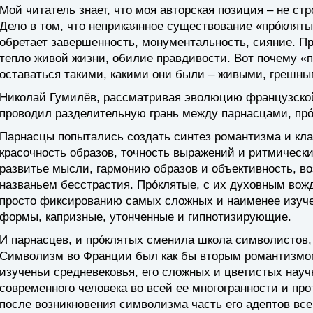
Мой читатель знает, что моя авторская позиция – не стр
Дело в том, что неприкаянное существование «прóклят
обретает завершенность, монументальность, сияние. Пр
тепло живой жизни, обилие правдивости. Вот почему «
оставаться такими, какими они были – живыми, грешн
Николай Гумилёв, рассматривая эволюцию французской
проводил разделительную грань между парнасцами, пр
Парнасцы попытались создать синтез романтизма и кла
красочность образов, точность выражений и ритмические
развитье мысли, гармонию образов и объективность, в
названьем бесстрастия. Прóклятые, с их духовным вож
просто фиксированию самых сложных и наименее изуч
формы, капризные, утонченные и гипнотизирующие.
И парнасцев, и прóклятых сменила школа символистов,
Символизм во Франции был как бы вторым романтизмом,
изученьи средневековья, его сложных и цветистых нау
современного человека во всей ее многогранности и про
после возникновения символизма часть его адептов все