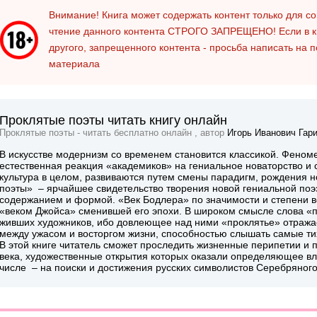
Внимание! Книга может содержать контент только для 
чтение данного контента
СТРОГО ЗАПРЕЩЕНО!
Если в к
другого, запрещенного контента - просьба написать на 
материала
Проклятые поэты читать книгу онлайн
Проклятые поэты - читать бесплатно онлайн , автор
Игорь Иванович Гар
В искусстве модернизм со временем становится классикой. Феном
естественная реакция «академиков» на гениальное новаторство и см
культура в целом, развиваются путем смены парадигм, рождения 
поэты» – ярчайшее свидетельство творения новой гениальной поэз
содержанием и формой. «Век Бодлера» по значимости и степени во
«веком Джойса» сменившей его эпохи. В широком смысле слова «
живших художников, ибо довлеющее над ними «проклятье» отражае
между ужасом и восторгом жизни, способностью слышать самые ти
В этой книге читатель сможет проследить жизненные перипетии и 
века, художественные открытия которых оказали определяющее вли
числе – на поиски и достижения русских символистов Серебряного