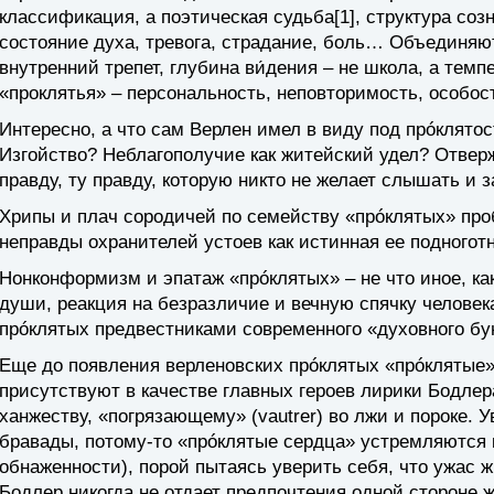
классификация, а поэтическая судьба[1], структура соз
состояние духа, тревога, страдание, боль… Объединяю
внутренний трепет, глубина ви́дения – не школа, а тем
«проклятья» – персональность, неповторимость, особо
Интересно, а что сам Верлен имел в виду под прóклят
Изгойство? Неблагополучие как житейский удел? Отве
правду, ту правду, которую никто не желает слышать и
Хрипы и плач сородичей по семейству «прóклятых» про
неправды охранителей устоев как истинная ее подногот
Нонконформизм и эпатаж «прóклятых» – не что иное, ка
души, реакция на безразличие и вечную спячку челове
прóклятых предвестниками современного «духовного бу
Еще до появления верленовских прóклятых «прóклятые»,
присутствуют в качестве главных героев лирики Бодл
ханжеству, «погрязающему» (vautrer) во лжи и пороке. У
бравады, потому-то «прóклятые сердца» устремляются к «le
обнаженности), порой пытаясь уверить себя, что ужас 
Бодлер никогда не отдает предпочтения одной стороне 