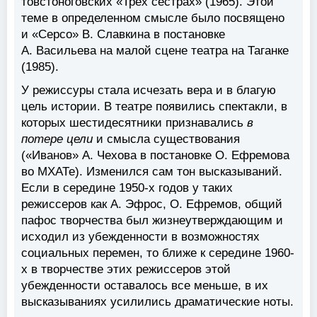
товстоноговских «Трех сестрах» (1965). Этой
теме в определенном смысле было посвящено
и «Серсо» В. Славкина в постановке
А. Васильева на малой сцене театра на Таганке
(1985).
У режиссуры стала исчезать вера и в благую
цель истории. В театре появились спектакли, в
которых шестидесятники признавались
в
потере цели
и смысла существования
(«Иванов» А. Чехова в постановке О. Ефремова
во МХАТе). Изменился сам тон высказываний.
Если в середине 1950-х годов у таких
режиссеров как А. Эфрос, О. Ефремов, общий
пафос творчества был жизнеутверждающим и
исходил из убежденности в возможностях
социальных перемен, то ближе к середине 1960-
х в творчестве этих режиссеров этой
убежденности оставалось все меньше, в их
высказываниях усилились драматические ноты.