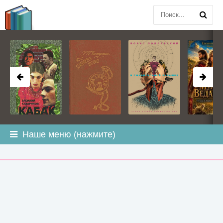
BOOK
PLANETA
.COM
Наше меню (нажмите)