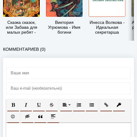
Сказка сказок,
Виктория
Инесса Волкова -
Ай
или Забава для
Угрюмова - Имя
Идеальная
ра
малых ребят -
богини
секретарша
Джамбаттиста
Базиле
КОММЕНТАРИЕВ (0)
ПОЛУЖИРНЫЙ
КУРСИВ
ПОДЧЕРКНУТЫЙ
ЗАЧЕРКНУТЫЙ
ВЫРАВНИВАНИЕ
НУМЕРОВАННЫЙ СПИСОК
МАРКИРОВАННЫЙ СП
ВСТАВИТЬ ССЫ
ВСТАВИТ
ВСТАВИТЬ СМАЙЛИК
ВСТАВКА СКРЫТОГО ТЕКСТА
ВСТАВКА ЦИТАТЫ
ВСТАВКА СПОЙЛЕРА