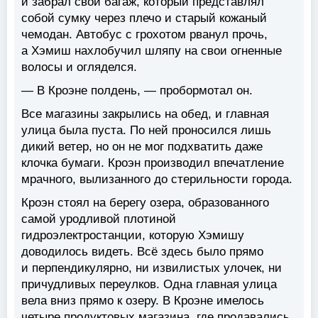
и забрал свой багаж, который представлял
собой сумку через плечо и старый кожаный
чемодан. Автобус с грохотом рванул прочь,
а Хэмиш нахлобучил шляпу на свои огненные
волосы и огляделся.
— В Кроэне полдень, — пробормотал он.
Все магазины закрылись на обед, и главная
улица была пуста. По ней проносился лишь
дикий ветер, но он не мог подхватить даже
клочка бумаги. Кроэн производил впечатление
мрачного, вылизанного до стерильности города.
Кроэн стоял на берегу озера, образованного
самой уродливой плотиной
гидроэлектростанции, которую Хэмишу
доводилось видеть. Всё здесь было прямо
и перпендикулярно, ни извилистых улочек, ни
причудливых переулков. Одна главная улица
вела вниз прямо к озеру. В Кроэне имелось
четыре продуктовых магазина, где продавались