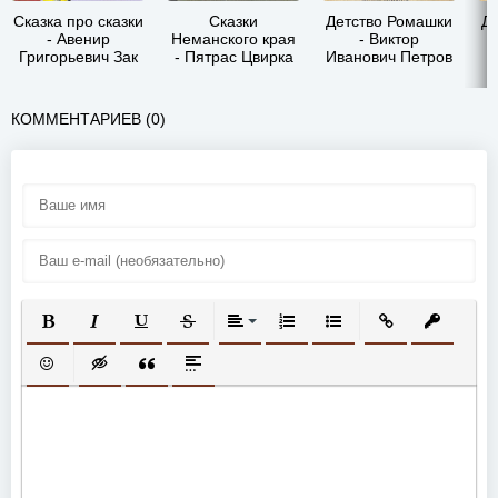
Сказка про сказки
Сказки
Детство Ромашки
Д
- Авенир
Неманского края
- Виктор
Григорьевич Зак
- Пятрас Цвирка
Иванович Петров
КОММЕНТАРИЕВ (0)
ПОЛУЖИРНЫЙ
КУРСИВ
ПОДЧЕРКНУТЫЙ
ЗАЧЕРКНУТЫЙ
ВЫРАВНИВАНИЕ
НУМЕРОВАННЫЙ СПИСОК
МАРКИРОВАННЫЙ СП
ВСТАВИТЬ ССЫ
ВСТАВИТ
ВСТАВИТЬ СМАЙЛИК
ВСТАВКА СКРЫТОГО ТЕКСТА
ВСТАВКА ЦИТАТЫ
ВСТАВКА СПОЙЛЕРА