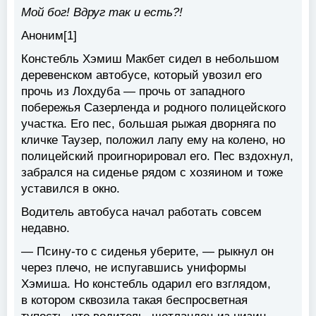
Мой бог! Вдруг так и есть?!
Аноним[1]
Констебль Хэмиш Макбет сидел в небольшом
деревенском автобусе, который увозил его
прочь из Лохдуба — прочь от западного
побережья Сазерленда и родного полицейского
участка. Его пес, большая рыжая дворняга по
кличке Таузер, положил лапу ему на колено, но
полицейский проигнорировал его. Пес вздохнул,
забрался на сиденье рядом с хозяином и тоже
уставился в окно.
Водитель автобуса начал работать совсем
недавно.
— Псину-то с сиденья уберите, — рыкнул он
через плечо, не испугавшись униформы
Хэмиша. Но констебль одарил его взглядом,
в котором сквозила такая беспросветная