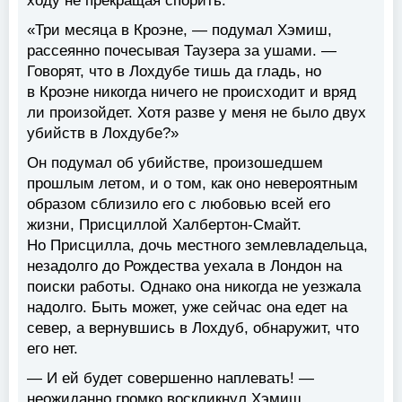
ходу не прекращая спорить.
«Три месяца в Кроэне, — подумал Хэмиш,
рассеянно почесывая Таузера за ушами. —
Говорят, что в Лохдубе тишь да гладь, но
в Кроэне никогда ничего не происходит и вряд
ли произойдет. Хотя разве у меня не было двух
убийств в Лохдубе?»
Он подумал об убийстве, произошедшем
прошлым летом, и о том, как оно невероятным
образом сблизило его с любовью всей его
жизни, Присциллой Халбертон-Смайт.
Но Присцилла, дочь местного землевладельца,
незадолго до Рождества уехала в Лондон на
поиски работы. Однако она никогда не уезжала
надолго. Быть может, уже сейчас она едет на
север, а вернувшись в Лохдуб, обнаружит, что
его нет.
— И ей будет совершенно наплевать! —
неожиданно громко воскликнул Хэмиш.