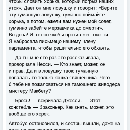
чтобы словить хорька, который погрыз наших
уток». Дает он мне ловушку и говорит: «Берите
эту гуманную ловушку, гуманно поймайте
хорька, а потом, ежели вам нужен мой совет,
гуманно забейте мерзавчика до смерти».
Во дела! И это он якобы против жестокости.
Я набросала письмецо нашему члену
парламента, чтобы решительно его обхаять.
— Да ты мне сто раз это рассказывала, —
проворчала Несси. — Кто знает, может, он
и прав. Да и в ловушку твою гуманную
попалась-то только кошка священника. Чего
б тебе не пожаловаться на тамошнего живодера
мистеру Макбету?
— Брось! — вскричала Джесси. — Этот
констебль — браконьер. Как знать, может, это
вообще его хорек.
Автобус остановился, и сестры вышли, даже на