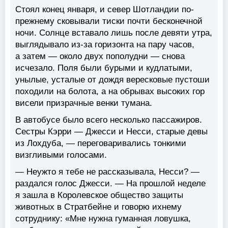
Стоял конец января, и север Шотландии по-
прежнему сковывали тиски почти бесконечной
ночи. Солнце вставало лишь после девяти утра,
выглядывало из-за горизонта на пару часов,
а затем — около двух пополудни — снова
исчезало. Поля были бурыми и кудлатыми,
унылые, усталые от дождя вересковые пустоши
походили на болота, а на обрывах высоких гор
висели призрачные венки тумана.
В автобусе было всего несколько пассажиров.
Сестры Кэрри — Джесси и Несси, старые девы
из Лохдуба, — переговаривались тонкими
визгливыми голосами.
— Неужто я тебе не рассказывала, Несси? —
раздался голос Джесси. — На прошлой неделе
я зашла в Королевское общество защиты
животных в Стратбейне и говорю ихнему
сотруднику: «Мне нужна гуманная ловушка,