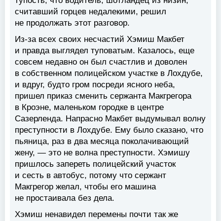
тупость, что водитель, шотландец из низин,
считавший горцев недалекими, решил
не продолжать этот разговор.
Из-за всех своих несчастий Хэмиш Макбет
и правда выглядел туповатым. Казалось, еще
совсем недавно он был счастлив и доволен
в собственном полицейском участке в Лохдубе,
и вдруг, будто гром посреди ясного неба,
пришел приказ сменить сержанта Макгрегора
в Кроэне, маленьком городке в центре
Сазерленда. Напрасно Макбет выдумывал волну
преступности в Лохдубе. Ему было сказано, что
пьяница, раз в два месяца поколачивающий
жену, — это не волна преступности. Хэмишу
пришлось запереть полицейский участок
и сесть в автобус, потому что сержант
Макгрегор желал, чтобы его машина
не простаивала без дела.
Хэмиш ненавидел перемены почти так же