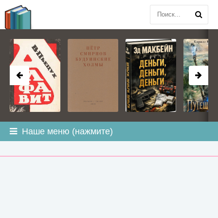
BOOK
PLANETA
.COM
Наше меню (нажмите)