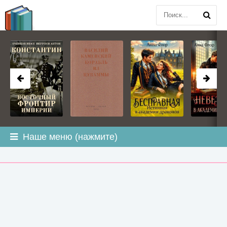
BOOK
PLANETA
.COM
Наше меню (нажмите)