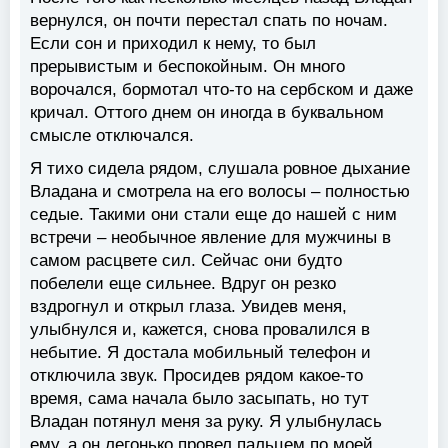
вернулся, он почти перестал спать по ночам.
Если сон и приходил к нему, то был
прерывистым и беспокойным. Он много
ворочался, бормотал что-то на сербском и даже
кричал. Оттого днем он иногда в буквальном
смысле отключался.
Я тихо сидела рядом, слушала ровное дыхание
Владана и смотрела на его волосы – полностью
седые. Такими они стали еще до нашей с ним
встречи – необычное явление для мужчины в
самом расцвете сил. Сейчас они будто
побелели еще сильнее. Вдруг он резко
вздрогнул и открыл глаза. Увидев меня,
улыбнулся и, кажется, снова провалился в
небытие. Я достала мобильный телефон и
отключила звук. Просидев рядом какое-то
время, сама начала было засыпать, но тут
Владан потянул меня за руку. Я улыбнулась
ему, а он легонько провел пальцем по моей