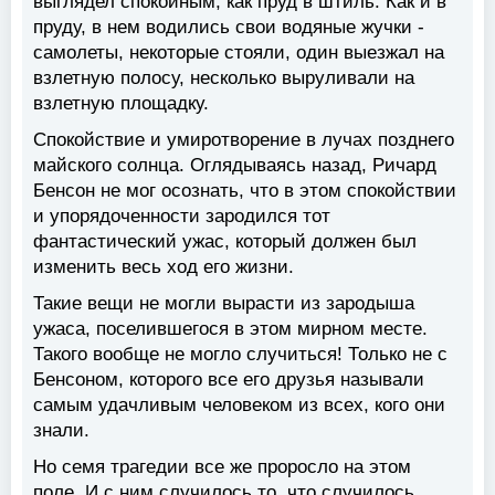
выглядел спокойным, как пруд в штиль. Как и в
пруду, в нем водились свои водяные жучки -
самолеты, некоторые стояли, один выезжал на
взлетную полосу, несколько выруливали на
взлетную площадку.
Спокойствие и умиротворение в лучах позднего
майского солнца. Оглядываясь назад, Ричард
Бенсон не мог осознать, что в этом спокойствии
и упорядоченности зародился тот
фантастический ужас, который должен был
изменить весь ход его жизни.
Такие вещи не могли вырасти из зародыша
ужаса, поселившегося в этом мирном месте.
Такого вообще не могло случиться! Только не с
Бенсоном, которого все его друзья называли
самым удачливым человеком из всех, кого они
знали.
Но семя трагедии все же проросло на этом
поле. И с ним случилось то, что случилось.