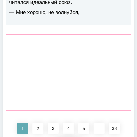
читался идеальный союз.
— Мне хорошо, не волнуйся,
1
2
3
4
5
...
38