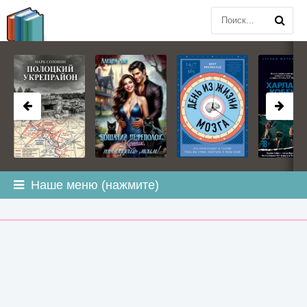
BOOK
PLANETA
.COM
Наше меню (нажмите)