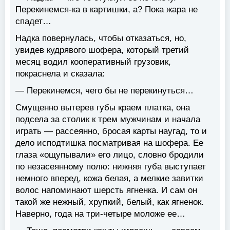
Перекинемся-ка в картишки, а? Пока жара не
спадет…
Надка повернулась, чтобы отказаться, но,
увидев кудрявого шофера, который третий
месяц водил кооперативный грузовик,
покраснела и сказала:
— Перекинемся, чего бы не перекинуться…
Смущенно вытерев губы краем платка, она
подсела за столик к трем мужчинам и начала
играть — рассеянно, бросая карты наугад, то и
дело исподтишка посматривая на шофера. Ее
глаза «ощупывали» его лицо, словно бродили
по незасеянному полю: нижняя губа выступает
немного вперед, кожа белая, а мелкие завитки
волос напоминают шерсть ягненка. И сам он
такой же нежный, хрупкий, белый, как ягненок.
Наверно, года на три-четыре моложе ее…