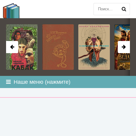
BOOK
PLANETA
.COM
Наше меню (нажмите)