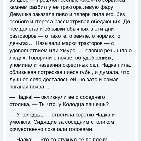
камнем разбил у ее трактора левую фару
Девушка заказала пиво и теперь пила его, без
особого интереса рассматривая обедающих. До
нее долетали обрывки обычных в эти дни
разговоров — о пахоте, о земле, о нормах, о
деньгах… Называли марки тракторов — с
удовольствием или хмуро, — словно речь шла о
людях. Говорили о почве, об удобрениях,
упоминали названия окрестных сел. Надка пила,
облизывая потрескавшиеся губы, и думала, что
лучшее село досталось ей, но зато и самая
поганая почва…
— Надка! — окликнули ее с соседнего
столика. — Ты что, у Колодца пашешь?
— У колодца, — ответила коротко Надка и
умолкла. Сидящие за соседним столиком
сочувственно покачали головами.
— Надка! — кто-то стукнул ее по плечу. —