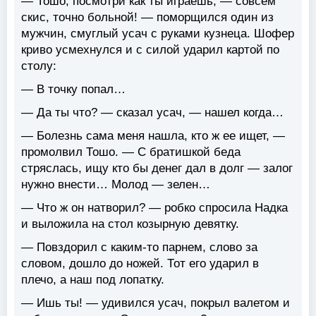
— Тошо, посмотри как ты играешь, — совсем
скис, точно больной! — поморщился один из
мужчин, смуглый усач с руками кузнеца. Шофер
криво усмехнулся и с силой ударил картой по
столу:
— В точку попал…
— Да ты что? — сказал усач, — нашел когда…
— Болезнь сама меня нашла, кто ж ее ищет, —
промолвил Тошо. — С братишкой беда
стряслась, ищу кто бы денег дал в долг — залог
нужно внести… Молод — зелен…
— Что ж он натворил? — робко спросила Надка
и выложила на стол козырную девятку.
— Повздорил с каким-то парнем, слово за
словом, дошло до ножей. Тот его ударил в
плечо, а наш под лопатку.
— Ишь ты! — удивился усач, покрыл валетом и