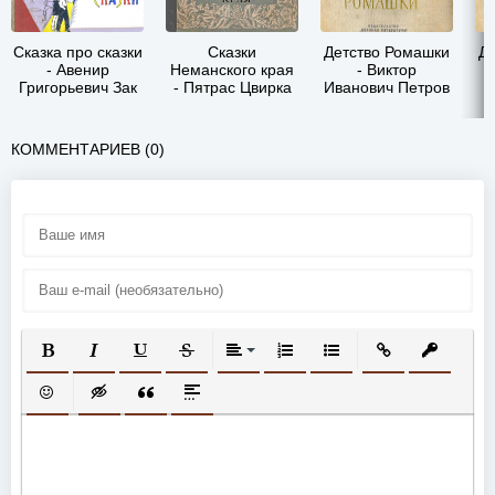
Сказка про сказки
Сказки
Детство Ромашки
Д
- Авенир
Неманского края
- Виктор
Григорьевич Зак
- Пятрас Цвирка
Иванович Петров
КОММЕНТАРИЕВ (0)
ПОЛУЖИРНЫЙ
КУРСИВ
ПОДЧЕРКНУТЫЙ
ЗАЧЕРКНУТЫЙ
ВЫРАВНИВАНИЕ
НУМЕРОВАННЫЙ СПИСОК
МАРКИРОВАННЫЙ СП
ВСТАВИТЬ ССЫ
ВСТАВИТ
ВСТАВИТЬ СМАЙЛИК
ВСТАВКА СКРЫТОГО ТЕКСТА
ВСТАВКА ЦИТАТЫ
ВСТАВКА СПОЙЛЕРА