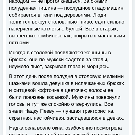
народом — не протолкнешься. За окнами
полуденная тишина — послушное стадо машин
собирается в тени под деревьями. Люди
толпятся вокруг столов, пьют пиво, едят сильно
наперченные котлеты с булкой. Все в старых,
выцветших комбинезонах, покрытых масляными
пятнами.
Иногда в столовой появляются женщины в
брюках, они по-мужски садятся за столы,
неумело пьют, закрывая глаза и морщась.
В этот день после полудня в столовую мелкими
шажками вошла девушка в испачканных брюках
и ситцевой кофточке в цветочек; волосы ее
были повязаны косынкой. Мужчины повернули
головы и тут же спокойно отвернулись. Все
знали Надку Пееву — лучшая трактористка,
скрытная, настойчивая, засидевшаяся в девках.
Надка села возле окна, озабоченно посмотрела
во двор — прошлой осенью какой-то сорванец