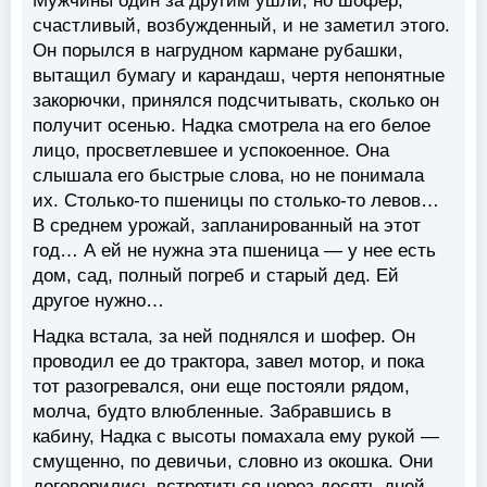
Мужчины один за другим ушли, но шофер,
счастливый, возбужденный, и не заметил этого.
Он порылся в нагрудном кармане рубашки,
вытащил бумагу и карандаш, чертя непонятные
закорючки, принялся подсчитывать, сколько он
получит осенью. Надка смотрела на его белое
лицо, просветлевшее и успокоенное. Она
слышала его быстрые слова, но не понимала
их. Столько-то пшеницы по столько-то левов…
В среднем урожай, запланированный на этот
год… А ей не нужна эта пшеница — у нее есть
дом, сад, полный погреб и старый дед. Ей
другое нужно…
Надка встала, за ней поднялся и шофер. Он
проводил ее до трактора, завел мотор, и пока
тот разогревался, они еще постояли рядом,
молча, будто влюбленные. Забравшись в
кабину, Надка с высоты помахала ему рукой —
смущенно, по девичьи, словно из окошка. Они
договорились встретиться через десять дней