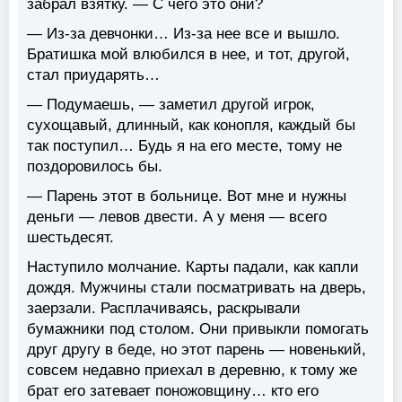
забрал взятку. — С чего это они?
— Из-за девчонки… Из-за нее все и вышло.
Братишка мой влюбился в нее, и тот, другой,
стал приударять…
— Подумаешь, — заметил другой игрок,
сухощавый, длинный, как конопля, каждый бы
так поступил… Будь я на его месте, тому не
поздоровилось бы.
— Парень этот в больнице. Вот мне и нужны
деньги — левов двести. А у меня — всего
шестьдесят.
Наступило молчание. Карты падали, как капли
дождя. Мужчины стали посматривать на дверь,
заерзали. Расплачиваясь, раскрывали
бумажники под столом. Они привыкли помогать
друг другу в беде, но этот парень — новенький,
совсем недавно приехал в деревню, к тому же
брат его затевает поножовщину… кто его