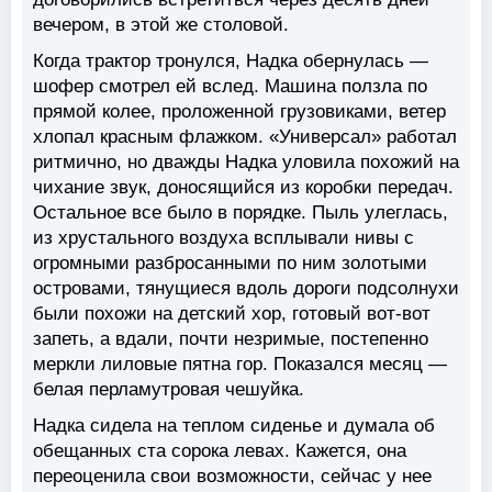
вечером, в этой же столовой.
Когда трактор тронулся, Надка обернулась —
шофер смотрел ей вслед. Машина ползла по
прямой колее, проложенной грузовиками, ветер
хлопал красным флажком. «Универсал» работал
ритмично, но дважды Надка уловила похожий на
чихание звук, доносящийся из коробки передач.
Остальное все было в порядке. Пыль улеглась,
из хрустального воздуха всплывали нивы с
огромными разбросанными по ним золотыми
островами, тянущиеся вдоль дороги подсолнухи
были похожи на детский хор, готовый вот-вот
запеть, а вдали, почти незримые, постепенно
меркли лиловые пятна гор. Показался месяц —
белая перламутровая чешуйка.
Надка сидела на теплом сиденье и думала об
обещанных ста сорока левах. Кажется, она
переоценила свои возможности, сейчас у нее