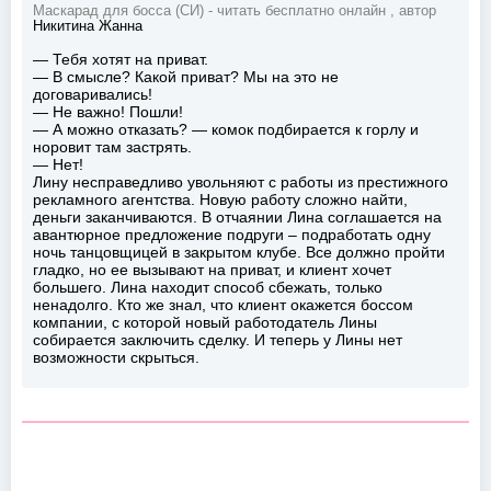
Маскарад для босса (СИ) - читать бесплатно онлайн , автор
Никитина Жанна
— Тебя хотят на приват.
— В смысле? Какой приват? Мы на это не
договаривались!
— Не важно! Пошли!
— А можно отказать? — комок подбирается к горлу и
норовит там застрять.
— Нет!
Лину несправедливо увольняют с работы из престижного
рекламного агентства. Новую работу сложно найти,
деньги заканчиваются. В отчаянии Лина соглашается на
авантюрное предложение подруги – подработать одну
ночь танцовщицей в закрытом клубе. Все должно пройти
гладко, но ее вызывают на приват, и клиент хочет
большего. Лина находит способ сбежать, только
ненадолго. Кто же знал, что клиент окажется боссом
компании, с которой новый работодатель Лины
собирается заключить сделку. И теперь у Лины нет
возможности скрыться.