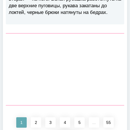
две верхние пуговицы, рукава закатаны до
локтей, черные брюки натянуты на бедрах.
1
2
3
4
5
...
55