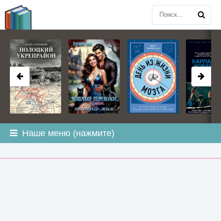
BOOK
PLANETA
.COM
Наше меню (нажмите)