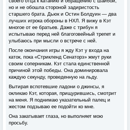
своего отца к катанию и обращению с шайбой,
но и не обошла стороной задиристость
старшего брата. Дьюк и Остин Болдуин — два
лучших игрока обороны в НХЛ. Я вижу в Кэт
многое от ее братьев. Даже с трибун я
испытываю перед ней благоговейный трепет и
улыбаюсь при мысли о встрече с ней.
После окончания игры я жду Кэт у входа на
каток, пока «Стрикленд Сенаторз» жмут руки
своим соперникам. Кэт стала единственной
причиной этой победы. Она доминировала
каждую секунду, проведенную на льду.
Вытирая вспотевшие ладони о джинсы, я
окликаю Кэт, которая, прищурившись, смотрит
на меня. Я поднимаю указательный палец и
жестом подзываю ее подойти ко мне.
Она закатывает глаза, но выполняет мою
просьбу.