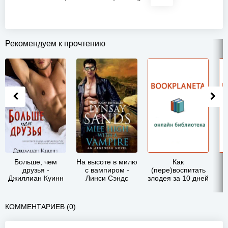
Рекомендуем к прочтению
Больше, чем
На высоте в милю
Как
друзья -
с вампиром -
(пере)воспитать
т
Джиллиан Куинн
Линси Сэндс
злодея за 10 дней
- Фрост Ника
КОММЕНТАРИЕВ (0)