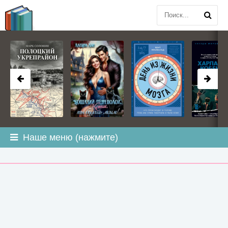
BOOK
PLANETA
.COM
Наше меню (нажмите)