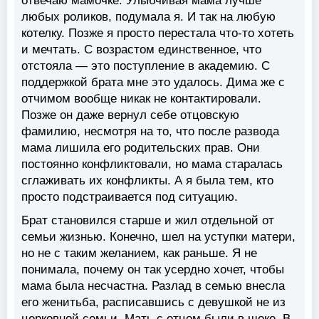
отвечаю мамочке. Улыбчивая мама лучше
любых роликов, подумала я. И так на любую
котелку. Позже я просто перестала что-то хотеть
и мечтать. С возрастом единственное, что
отстояла — это поступление в академию. С
поддержкой брата мне это удалось. Дима же с
отчимом вообще никак не контактировали.
Позже он даже вернул себе отцовскую
фамилию, несмотря на то, что после развода
мама лишила его родительских прав. Они
постоянно конфликтовали, но мама старалась
сглаживать их конфликты. А я была тем, кто
просто подстраивается под ситуацию.
Брат становился старше и жил отдельной от
семьи жизнью. Конечно, шел на уступки матери,
но не с таким желанием, как раньше. Я не
понимала, почему он так усердно хочет, чтобы
мама была несчастна. Разлад в семью внесла
его женитьба, расписавшись с девушкой не из
церковной семьи. Мать с отцом были в шоке. В