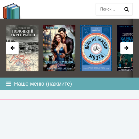
BOOK
PLANETA
.COM
Наше меню (нажмите)