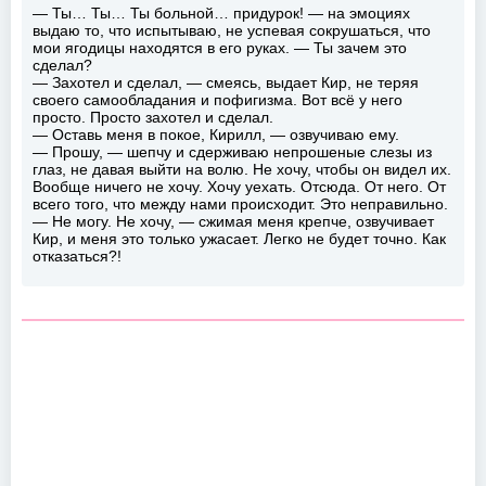
— Ты… Ты… Ты больной… придурок! — на эмоциях
выдаю то, что испытываю, не успевая сокрушаться, что
мои ягодицы находятся в его руках. — Ты зачем это
сделал?
— Захотел и сделал, — смеясь, выдает Кир, не теряя
своего самообладания и пофигизма. Вот всё у него
просто. Просто захотел и сделал.
— Оставь меня в покое, Кирилл, — озвучиваю ему.
— Прошу, — шепчу и сдерживаю непрошеные слезы из
глаз, не давая выйти на волю. Не хочу, чтобы он видел их.
Вообще ничего не хочу. Хочу уехать. Отсюда. От него. От
всего того, что между нами происходит. Это неправильно.
— Не могу. Не хочу, — сжимая меня крепче, озвучивает
Кир, и меня это только ужасает. Легко не будет точно. Как
отказаться?!