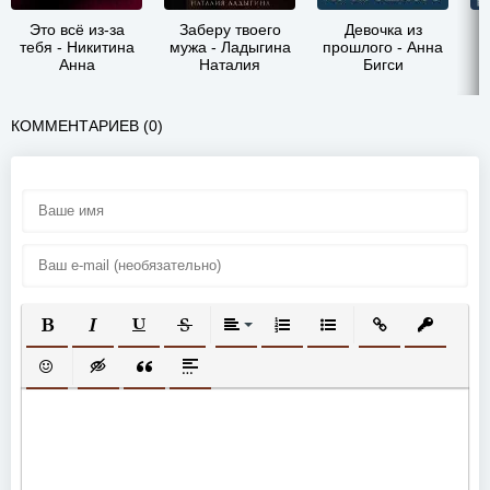
Это всё из-за
Заберу твоего
Девочка из
тебя - Никитина
мужа - Ладыгина
прошлого - Анна
Анна
Наталия
Бигси
КОММЕНТАРИЕВ (0)
ПОЛУЖИРНЫЙ
КУРСИВ
ПОДЧЕРКНУТЫЙ
ЗАЧЕРКНУТЫЙ
ВЫРАВНИВАНИЕ
НУМЕРОВАННЫЙ СПИСОК
МАРКИРОВАННЫЙ СП
ВСТАВИТЬ ССЫ
ВСТАВИТ
ВСТАВИТЬ СМАЙЛИК
ВСТАВКА СКРЫТОГО ТЕКСТА
ВСТАВКА ЦИТАТЫ
ВСТАВКА СПОЙЛЕРА