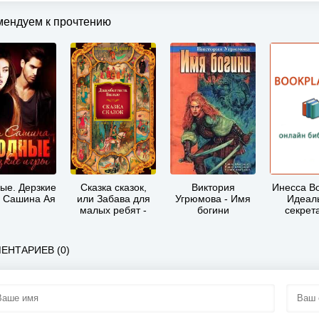
мендуем к прочтению
ые. Дерзкие
Сказка сказок,
Виктория
Инесса Во
- Сашина Ая
или Забава для
Угрюмова - Имя
Идеал
малых ребят -
богини
секрет
Джамбаттиста
Базиле
ЕНТАРИЕВ (0)