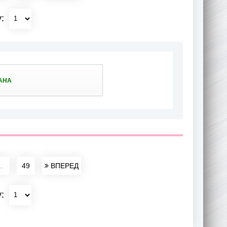
у:
АНА
..
49
ВПЕРЕД
у: