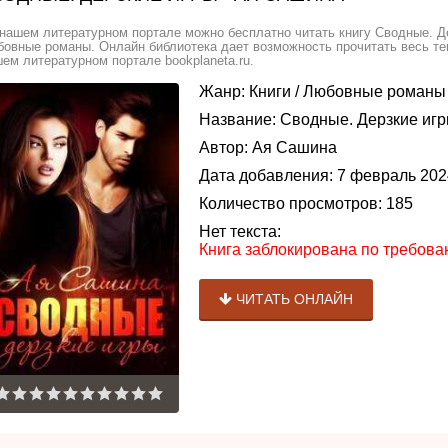
нашем литературном портале можно бесплатно читать книгу Сводные. Д
овные романы. Онлайн библиотека дает возможность прочитать весь те
ем литературном портале bookplaneta.ru.
Жанр:
Книги
/
Любовные романы
Название:
Сводные. Дерзкие игр
Автор:
Ая Сашина
Дата добавления:
7 февраль 202
Количество просмотров:
185
Нет текста:
Книга заблокирована по требов
ЧИТАТЬ ОНЛАЙН