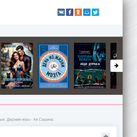
ые. Дерзкие игры - Ая Сашина