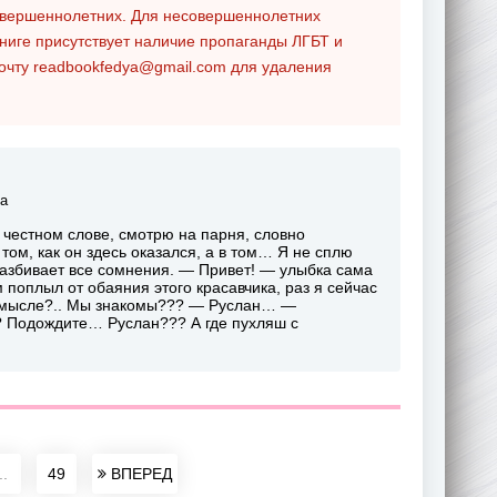
совершеннолетних. Для несовершеннолетних
ниге присутствует наличие пропаганды ЛГБТ и
почту
readbookfedya@gmail.com
для удаления
а
 честном слове, смотрю на парня, словно
ом, как он здесь оказался, а в том… Я не сплю
азбивает все сомнения. — Привет! — улыбка сама
м поплыл от обаяния этого красавчика, раз я сейчас
В смысле?.. Мы знакомы??? — Руслан… —
н? Подождите… Руслан??? А где пухляш с
..
49
ВПЕРЕД