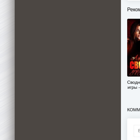
Реко
Сводн
игры 
КОММ