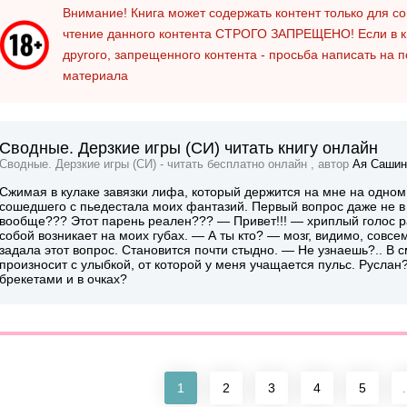
Внимание! Книга может содержать контент только для 
чтение данного контента
СТРОГО ЗАПРЕЩЕНО!
Если в к
другого, запрещенного контента - просьба написать на 
материала
Сводные. Дерзкие игры (СИ) читать книгу онлайн
Сводные. Дерзкие игры (СИ) - читать бесплатно онлайн , автор
Ая Сашин
Сжимая в кулаке завязки лифа, который держится на мне на одном
сошедшего с пьедестала моих фантазий. Первый вопрос даже не в т
вообще??? Этот парень реален??? — Привет!!! — хриплый голос р
собой возникает на моих губах. — А ты кто? — мозг, видимо, совсе
задала этот вопрос. Становится почти стыдно. — Не узнаешь?.. 
произносит с улыбкой, от которой у меня учащается пульс. Русла
брекетами и в очках?
1
2
3
4
5
.