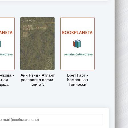
лкова -
Айн Рэнд - Атлант
Брет Гарт -
ьная
расправил плечи.
Компаньон
арша
Книга 3
Теннесси