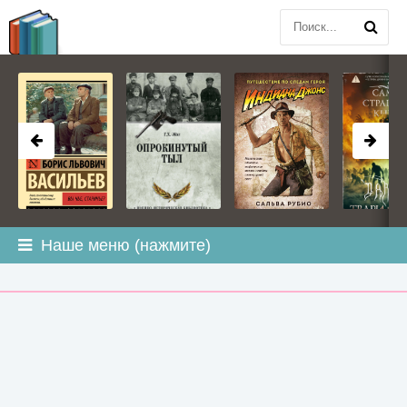
BOOK
PLANETA
.COM
Наше меню (нажмите)