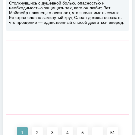
Столкнувшись с душевной болью, опасностью и
необходимостью защищать тех, кого он любит, Зет
Мэйфейр наконец-то осознает, что значит иметь семью.
Ее страх словно замкнутый круг, Слоан должна осознать,
что прощение — единственный способ двигаться вперед.
1
2
3
4
5
...
51