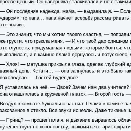
просвещённый. Он наверняка сталкивался и не с таки
— Он последняя надежда, мама, — выдавила я. — Если 
«даром», то папа… папа начнёт всерьёз рассматривать 
это значит.
— Это значит, что мы хотим твоего счастья, — поправил
же грусти, что грызла меня. — И что твой дар слишком
это глупость, придуманная людьми, которые боятся, что
выпалила я, и в камине пламя дёрнулось и потускнело,
— Хлоя! — матушка прикрыла глаза, сделав глубокий вд
важный день. Кстати… — она запнулась, и это было так 
похолодело. — Гостей будет двое.
Я уставилась на неё. — Двое? Зачем нам два учителя?
она откашлялась в кружевной платок. — Второй гость —
Воздух в комнате буквально застыл. Пламя в камине за
закованное в стекло. Все звуки исчезли. Даже тиканье 
— Принц? — прошептала я, и дыхание вырвалось обла
путешествует по королевству, знакомится с аристократ