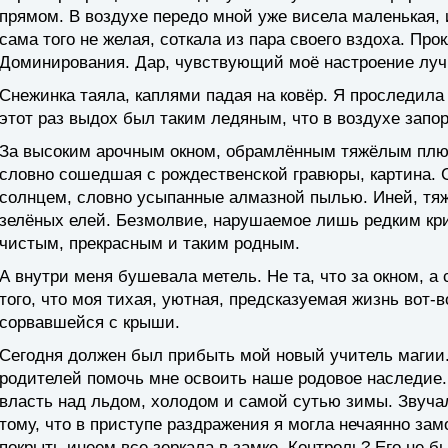
прямом. В воздухе передо мной уже висела маленькая,
сама того не желая, соткала из пара своего вздоха. Пр
Доминирования. Дар, чувствующий моё настроение луч
Снежинка таяла, каплями падая на ковёр. Я проследила 
этот раз выдох был таким ледяным, что в воздухе запо
За высоким арочным окном, обрамлённым тяжёлым плю
словно сошедшая с рождественской гравюры, картина.
солнцем, словно усыпанные алмазной пылью. Иней, т
зелёных елей. Безмолвие, нарушаемое лишь редким кр
чистым, прекрасным и таким родным.
А внутри меня бушевала метель. Не та, что за окном, а
того, что моя тихая, уютная, предсказуемая жизнь вот-
сорвавшейся с крыши.
Сегодня должен был прибыть мой новый учитель магии
родителей помочь мне освоить наше родовое наследие
власть над льдом, холодом и самой сутью зимы. Звучал
тому, что в приступе раздражения я могла нечаянно зам
покрыть инеем все зеркала в замке. Контроль? Его не б