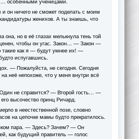
ми… особенными ученицами.
и он ничего не сможет поделать с моим
кандидатуры женихов. А ты знаешь, что
а она, но в её глазах мелькнула тень той
 ценен, чтобы он угас. Закон… — Закон —
 такие как я — будут умнее их! —
 будто испугавшись.
ох. — Пожалуйста, не сегодня. Сегодня
на неё непохоже, что у меня внутри всё
 Один не справится? — Второй гость… —
 его высочество принц Ричард.
мерло в неестественной позе, словно
часов на цепочке мамы будто прекратилось.
чком пара. — Здесь? Зачем? — Он
ией, как будущий правитель — голос