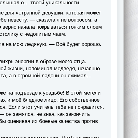
 слышал о… твоей уникальности.
ие для «странной девушки, которая может
е невесту, — сказала я не вопросом, а
о верно начала покрываться тонким слоем
 столику с недопитым чаем.
гла на мою ледяную. — Всё будет хорошо.
вихрь энергии в образе моего отца.
ной жизни, напоминал медведя, нечаянно
ита, а в огромной ладони он сжимал…
же на подъезде к усадьбе! В этой метели
нах и моё бледное лицо. Его собственное
ся. Если этот учитель тебе не понравится,
он замялся, не зная, как закончить
 бы оценивая их боевые качества против