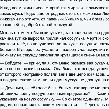
И над всем этим висел старый как мир закон: замужест
замок мужа. Подальше от родных стен, от маменьки Л
книжками по этикету, от папеньки Уильяма, чьи богаты
конюшней и доброй старой кольчугой.
Мысль о том, чтобы покинуть их, заставляла моё сердц
камина тут же выросла приличная сосулька. Чёрт! Я с
растопить её, но получилось лишь хуже, сосулька пок
больше. В дверь постучали, и я вздрогнула, выпустив 
Комнату на секунду заполнила крутящаяся снежная мгл
— Войдите! — крикнула я, отчаянно размахивая руками,
и на пороге возникла мама. Она была, как всегда, утонч
от которого неотрывно ползли вниз две цепочки часов.
в воздухе снежинкам, но ни один мускул не дрогнул на 
— Доченька, — её голос был тёплым, как парное молоко
объявила войну неодушевлённым предметам? — Камин 
указывая на новую сосульку. — Со счётом один-ноль. 
рядом, поправляя складки моего платья. — Перестань н