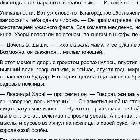
Люсинды стал нарочито беззаботным. — И, конечно, он
Уникальности. Вот уж слово-то. Благородное обозначен
заморозить тебя одним чихом». — Он присматривает себ
констатацией ужасного факта. Вся комната медленно, н
инея. Узоры поползли по стенам, по книгам в шкафу, по
— Доченька, дыши, — тихо сказала мама, и её рука ле
Возможно, он окажется… милым юношей.
В этот момент дверь с грохотом распахнулась, впустив 
Бывший воин, граф Уильям, и сейчас, спустя годы мир
попавшего в будуар. Его седая щетина тщательно выбр
садовые ножницы.
— Люсинда! Хлоя! — прогремел он. — Говорят, экипаж у
он, наверное, весь извозчик! — Он заметил иней на сте
лицо сразу смягчилось. — Ну что ты, рыбка моя, не бой
мы его… э-э-э… вежливо попросим уехать. А принца… — 
мысль, и сурово взглянул на ножницы в своей руке, как
королевской особы.