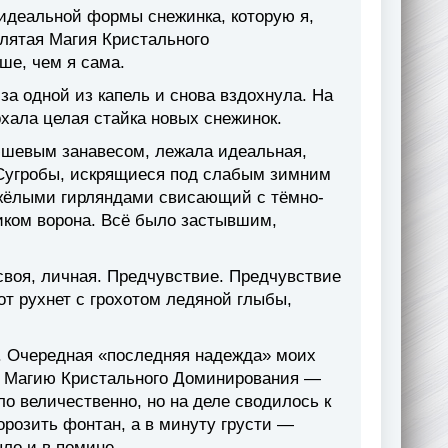
 идеальной формы снежинка, которую я,
оклятая Магия Кристального
ше, чем я сама.
за одной из капель и снова вздохнула. На
рхала целая стайка новых снежинок.
шевым занавесом, лежала идеальная,
 Сугробы, искрящиеся под слабым зимним
яжёлыми гирляндами свисающий с тёмно-
иком ворона. Всё было застывшим,
 своя, личная. Предчувствие. Предчувствие
вот рухнет с грохотом ледяной глыбы,
. Очередная «последняя надежда» моих
. Магию Кристального Доминирования —
о величественно, но на деле сводилось к
орозить фонтан, а в минуту грусти —
ыло и в помине.