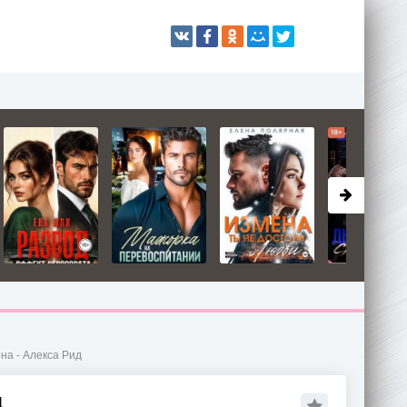
на - Алекса Рид
Д