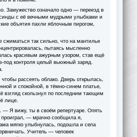
во. Замужество означало одно — переезд в
юсинды с её вечными мудрыми улыбками и
рские объятия пахли яблочным пирогом,
е сжиматься так сильно, что на мантилье
концентрировалась, пытаясь мысленно
рылась красивым ажурным узором, став ещё
из-под контроля целый вьюжный заряд.
а.
 чтобы рассеять облако. Дверь открылась,
ённой и спокойной, в тёмно-синем платье,
 Её взгляд скользнул по последним тающим
её лице.
. — Я вижу, ты в своём репертуаре. Опять
проиграл, — мрачно сообщила я,
Мама мягко улыбнулась, подошла и села
ервничать. Учитель — человек