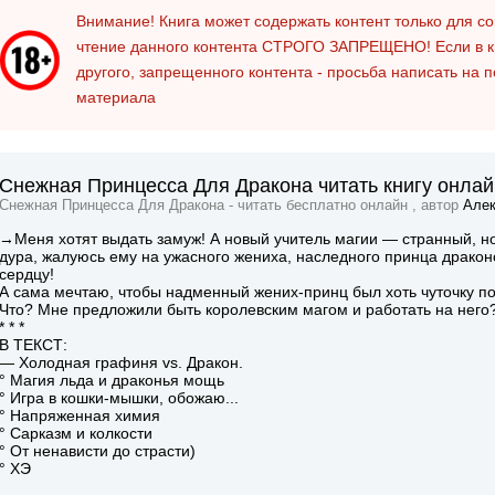
Внимание! Книга может содержать контент только для 
чтение данного контента
СТРОГО ЗАПРЕЩЕНО!
Если в к
другого, запрещенного контента - просьба написать на 
материала
Снежная Принцесса Для Дракона читать книгу онлай
Снежная Принцесса Для Дракона - читать бесплатно онлайн , автор
Алек
→Меня хотят выдать замуж! А новый учитель магии — странный, н
дура, жалуюсь ему на ужасного жениха, наследного принца драконов
сердцу!
А сама мечтаю, чтобы надменный жених-принц был хоть чуточку по
Что? Мне предложили быть королевским магом и работать на него?
* * *
В ТЕКСТ:
— Холодная графиня vs. Дракон.
° Магия льда и драконья мощь
° Игра в кошки-мышки, обожаю...
° Напряженная химия
° Сарказм и колкости
° От ненависти до страсти)
° ХЭ