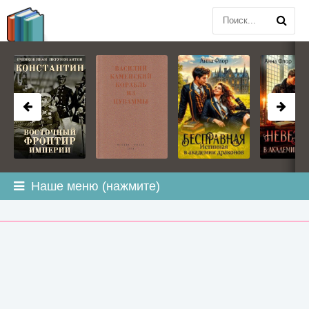
BOOK
PLANETA
.COM
Наше меню (нажмите)