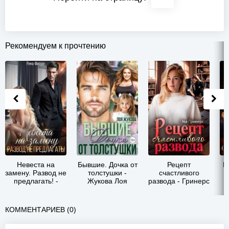
Рекомендуем к прочтению
Невеста на
Бывшие. Дочка от
Рецепт
М
замену. Развод не
толстушки -
счастливого
(
предлагать! -
Жукова Лоя
развода - Гринерс
Рина Фиори
Эва
КОММЕНТАРИЕВ (0)