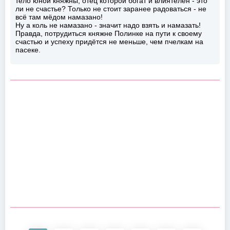
тело юной княжны, отец которой богат и влиятелен - это
ли не счастье? Только не стоит заранее радоваться - не
всё там мёдом намазано!
Ну а коль не намазано - значит надо взять и намазать!
Правда, потрудиться княжне Полинке на пути к своему
счастью и успеху придётся не меньше, чем пчелкам на
пасеке.